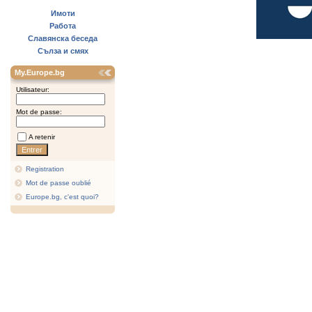
Имоти
Работа
Славянска беседа
Сълза и смях
My.Europe.bg
Utilisateur:
Mot de passe:
A retenir
Registration
Mot de passe oublié
Europe.bg, c'est quoi?