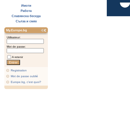
Имоти
Работа
Славянска беседа
Сълза и смях
My.Europe.bg
Utilisateur:
Mot de passe:
A retenir
Registration
Mot de passe oublié
Europe.bg, c'est quoi?