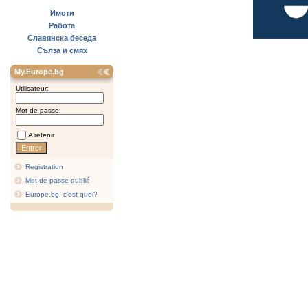
Имоти
Работа
Славянска беседа
Сълза и смях
My.Europe.bg
Utilisateur:
Mot de passe:
A retenir
Registration
Mot de passe oublié
Europe.bg, c'est quoi?