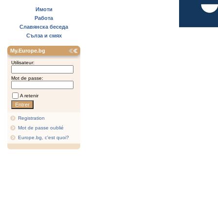
Имоти
Работа
Славянска беседа
Сълза и смях
My.Europe.bg
Utilisateur:
Mot de passe:
A retenir
Registration
Mot de passe oublié
Europe.bg, c'est quoi?