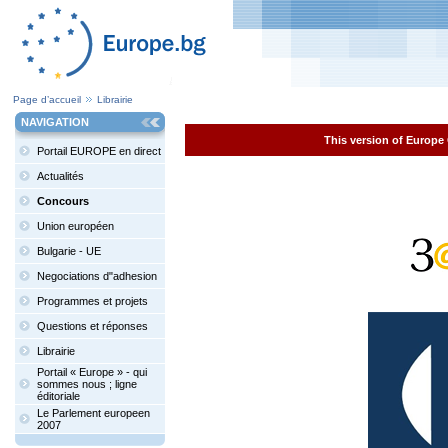
Page d’accueil
Librairie
NAVIGATION
This version of Europe 
Portail EUROPE en direct
Actualités
Concours
Union européen
Bulgarie - UE
Negociations d"adhesion
Programmes et projets
Questions et réponses
Librairie
Portail « Europe » - qui
sommes nous ; ligne
éditoriale
Le Parlement europeen
2007