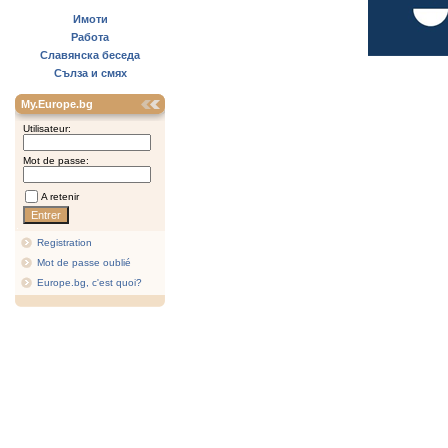
Имоти
Работа
Славянска беседа
Сълза и смях
My.Europe.bg
Utilisateur:
Mot de passe:
A retenir
Registration
Mot de passe oublié
Europe.bg, c'est quoi?