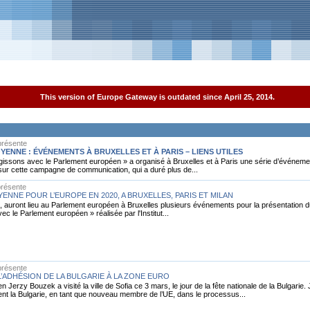
This version of Europe Gateway is outdated since April 25, 2014.
présente
OYENNE : ÉVÉNEMENTS À BRUXELLES ET À PARIS – LIENS UTILES
 Agissons avec le Parlement européen » a organisé à Bruxelles et à Paris une série d’événeme
nt sur cette campagne de communication, qui a duré plus de...
présente
YENNE POUR L’EUROPE EN 2020, A BRUXELLES, PARIS ET MILAN
ril, auront lieu au Parlement européen à Bruxelles plusieurs événements pour la présentation d
avec le Parlement européen » réalisée par l'Institut...
présente
’ADHÉSION DE LA BULGARIE À LA ZONE EURO
Jerzy Bouzek a visité la ville de Sofia ce 3 mars, le jour de la fête nationale de la Bulgarie.
tient la Bulgarie, en tant que nouveau membre de l’UE, dans le processus...