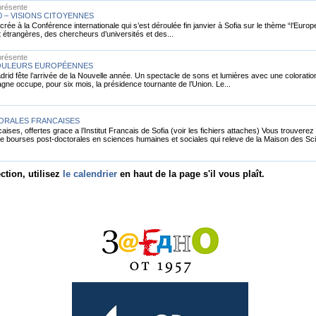
présente
0 – VISIONS CITOYENNES
rée à la Conférence internationale qui s’est déroulée fin janvier à Sofia sur le thème “l’Eur
étrangères, des chercheurs d’universités et des...
présente
COULEURS EUROPÉENNES
 Madrid fête l’arrivée de la Nouvelle année. Un spectacle de sons et lumières avec une coloratio
agne occupe, pour six mois, la présidence tournante de l’Union. Le...
ORALES FRANCAISES
ises, offertes grace a l’Institut Francais de Sofia (voir les fichiers attaches) Vous trouvere
bourses post-doctorales en sciences humaines et sociales qui releve de la Maison des Sci
ction, utilisez
le calendrier
en haut de la page s'il vous plaît.