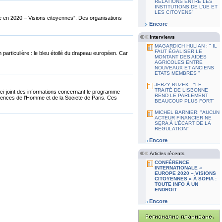
RELATIONS ENTRE LES
INSTITUTIONS DE L’UE ET
LES CITOYENS”
ope en 2020 – Visions citoyennes”. Des organisations
Encore
Interviews
MAGARDICH HULIAN : " IL
FAUT ÉGALISER LE
n particulière : le bleu étoilé du drapeau européen. Car
MONTANT DES AIDES
AGRICOLES ENTRE
NOUVEAUX ET ANCIENS
ETATS MEMBRES "
JERZY BUZEK : "LE
TRAITÉ DE LISBONNE
z ci-joint des informations concernant le programme
REND LE PARLEMENT
ences de l'Homme et de la Societe de Paris. Ces
BEAUCOUP PLUS FORT"
MICHEL BARNIER: "AUCUN
ACTEUR FINANCIER NE
SERA À L’ÉCART DE LA
RÉGULATION"
Encore
Articles récents
CONFÉRENCE
INTERNATIONALE «
EUROPE 2020 – VISIONS
CITOYENNES » À SOFIA :
TOUTE INFO À UN
ENDROIT
Encore