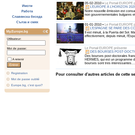
05-02-2010 •
Le Portail EUROPE 
Имоти
L’EUROPE À L’HORIZON 202
Notre nouvelle émission est consac
Работа
non gouvernementales bulgares et 
Славянска беседа
Сълза и смях
01-01-2010 •
Le Portail EUROPE 
L’ESPAGNE SE PARE DES 
My.Europe.bg
Il est minuit, à la Puerta del Sol.
effectivement, depuis minuit, l’Esp
Utilisateur:
Le Portail EUROPE présente
Mot de passe:
DES BOURSES POST-DOCT
Des bourses post-doctorales franca
HERMES, qui est un programme de 
A retenir
bourses sont tres interessantes....
Registration
Pour consulter d'autres articles de cette se
Mot de passe oublié
Europe.bg, c'est quoi?