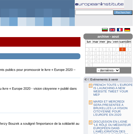
archive - aout
lun
mar
mer
jeu
ven
sam
dim
1
2
3
4
5
6
7
8
9
10
11
12
13
14
15
16
17
18
19
20
21
22
23
24
25
26
27
28
29
30
31
nts publics pour promouvoir le livre « Europe 2020 –
Evénements à venir
FRENCH TOUTE L'EUROPE
IS LAUNCHING A NEW
u livre « Europe 2020 - vision citoyenne » publié dans
WEBSITE TWEET YOUR
MEP
MARDI ET MERCREDI
SERA PRESENTEE A
BRUXELLES LA VISION
CITOYENNE POUR
L’EUROPE EN 2020
DISCUSSION EN LIGNE
 Jerzy Bouzek a souligné l’importance de la solidarité au
“LE RÔLE DU MÉDIATEUR
EUROPÉEN DANS
L’AMÉLIORATION DES