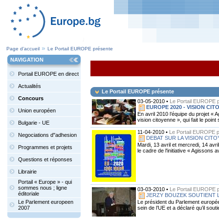
Page d’accueil
Le Portail EUROPE présente
NAVIGATION
Portail EUROPE en direct
Actualités
Le Portail EUROPE présente
Concours
03-05-2010 •
Le Portail EUROPE 
EUROPE 2020 - VISION CIT
Union européen
En avril 2010 l’équipe du projet «
vision citoyenne », qui fait le poi
Bulgarie - UE
11-04-2010 •
Le Portail EUROPE 
Negociations d"adhesion
DEBAT SUR LA VISION CITO
Mardi, 13 avril et mercredi, 14 av
Programmes et projets
le cadre de l'initiative « Agissons 
Questions et réponses
Librairie
Portail « Europe » - qui
sommes nous ; ligne
03-03-2010 •
Le Portail EUROPE 
éditoriale
JERZY BOUZEK SOUTIENT L
Le président du Parlement européen 
Le Parlement europeen
sein de l’UE et a déclaré qu’il sou
2007