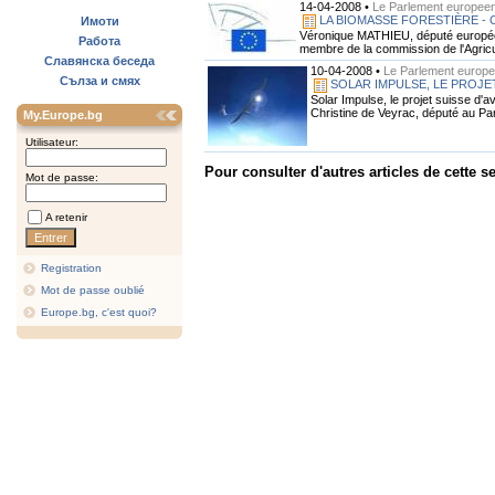
14-04-2008 •
Le Parlement europeen
LA BIOMASSE FORESTIÈRE 
Имоти
Véronique MATHIEU, député europée
Работа
membre de la commission de l'Agricul
Славянска беседа
10-04-2008 •
Le Parlement europe
Сълза и смях
SOLAR IMPULSE, LE PROJE
Solar Impulse, le projet suisse d'
Christine de Veyrac, député au Pa
My.Europe.bg
Utilisateur:
Pour consulter d'autres articles de cette se
Mot de passe:
A retenir
Registration
Mot de passe oublié
Europe.bg, c'est quoi?