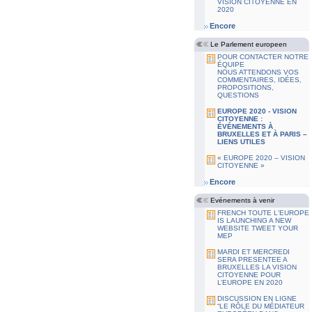
VISION CITOYENNE EN
2020
Encore
Le Parlement europeen
POUR CONTACTER NOTRE
ÉQUIPE
NOUS ATTENDONS VOS
COMMENTAIRES, IDÉES,
PROPOSITIONS,
QUESTIONS
EUROPE 2020 - VISION
CITOYENNE :
ÉVÉNEMENTS À
BRUXELLES ET À PARIS –
LIENS UTILES
« EUROPE 2020 – VISION
CITOYENNE »
Encore
Evénements à venir
FRENCH TOUTE L'EUROPE
IS LAUNCHING A NEW
WEBSITE TWEET YOUR
MEP
MARDI ET MERCREDI
SERA PRESENTEE A
BRUXELLES LA VISION
CITOYENNE POUR
L’EUROPE EN 2020
DISCUSSION EN LIGNE
“LE RÔLE DU MÉDIATEUR