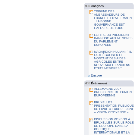
Analyses
TRIBUNE DES
AMBASSADEURS DE
FRANCE ET D’ALLEMAGNE
: LA BONNE
GOUVERNANCE EST
L’AFFAIRE DE TOUS
LETTRE DU PRÉSIDENT
BARROSO AUX MEMBRES
DU PARLEMENT
EUROPÉEN
MAGARDICH HULIAN : " IL
FAUT ÉGALISER LE
MONTANT DES AIDES
AGRICOLES ENTRE
NOUVEAUX ET ANCIENS
ETATS MEMBRES "
Encore
Événement
ALLEMAGNE 2007 -
PRESIDENCE DE L’UNION
EUROPEENNE
BRUXELLES :
PRÉSENTATION PUBLIQUE
DU LIVRE « EUROPE 2020
– VISION CITOYENNE »
DISCUSSION VOXBOX À
BRUXELLES SUR LE ROLE
DE L’EUROPE DANS LA
POLITIQUE
INTERNATIONALE ET LA