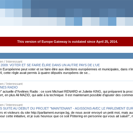
This version of Europe Gateway is outdated since April 25, 2014.
n / Interessant
009: VOTER ET SE FAIRE ÉLIRE DANS UN AUTRE PAYS DE L'UE
on Européenne peut voter et se faire élire aux élections européennes et municipales, dans n’i
, cette règle avait permis à quatre députés européens de se...
en / Interessant
INES RADIO
" actuelle d'Yvelines Radio : ce sont Michael RENARD et Juliette KING, qui préparent la pr
rt, en plus Ali MAZID, qui aide à la technique. Il est maintenant possible d'ajouter des comment
en / Interessant
 SUITE AU DEBUT DU PROJET "MAINTENANT - AGISSONS AVEC LE PARLEMENT EU
 et visiteurs du site http://parliament.europe.bg, de nous avoir envoyé un petit mot, mais au
ur cette initiative, et je suis heureux que ce soit Pöttering en personne qui vous ait salué!”, 