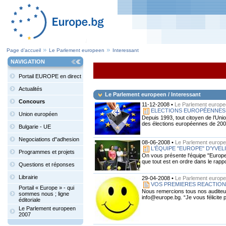
Page d’accueil
Le Parlement europeen
Interessant
NAVIGATION
Portail EUROPE en direct
Actualités
Le Parlement europeen / Interessant
Concours
11-12-2008 •
Le Parlement europee
ELECTIONS EUROPÉENNES 2
Union européen
Depuis 1993, tout citoyen de l’Uni
des élections européennes de 2004
Bulgarie - UE
Negociations d"adhesion
08-06-2008 •
Le Parlement europe
L'ÉQUIPE "EUROPE" D'YVEL
Programmes et projets
On vous présente l'équipe "Europe
que tout est en ordre dans le rappo
Questions et réponses
Librairie
29-04-2008 •
Le Parlement europe
VOS PREMIERES REACTIONS
Portail « Europe » - qui
Nous remercions tous nos auditeurs
sommes nous ; ligne
info@europe.bg. “Je vous félicite po
éditoriale
Le Parlement europeen
2007