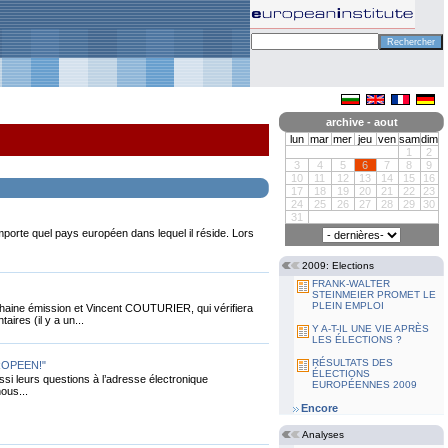
archive - aout
lun
mar
mer
jeu
ven
sam
dim
1
2
3
4
5
6
7
8
9
10
11
12
13
14
15
16
17
18
19
20
21
22
23
24
25
26
27
28
29
30
31
mporte quel pays européen dans lequel il réside. Lors
2009: Elections
FRANK-WALTER
STEINMEIER PROMET LE
PLEIN EMPLOI
ochaine émission et Vincent COUTURIER, qui vérifiera
aires (il y a un...
Y A-T-IL UNE VIE APRÈS
LES ÉLECTIONS ?
RÉSULTATS DES
ROPEEN!"
ÉLECTIONS
ssi leurs questions à l’adresse électronique
EUROPÉENNES 2009
nous...
Encore
Analyses