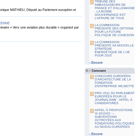
TRIBUNE DES
AMBASSADEURS DE
FRANCE ET D’ALLEMAGNE
ronique MATHIEU, Député au Parlement européen et
: LA BONNE
GOUVERNANCE EST
L’AFFAIRE DE TOUS
ÉENNE
LA COMMISSION
minaire « Vers une aviation plus durable » organisé par
PRÉSENTE DES OPTIONS
POUR LA FUTURE
POLITIQUE DE COHESION
LA COMMISSION
PRÉSENTE SA NOUVELLE
STRATÉGIE
ÉNERGÉTIQUE DE L'UE
POUR 2020
Encore
Concours
CONCOURS EUROPÉEN
D'ARCHITECTURE DE LA
FONDATION
D’ENTREPRISE WILMOTTE
PRIX 2011 DU PARLEMENT
EUROPÉEN POUR LE
JOURNALISME : APPEL À
CANDIDATURES
APPEL À PROPOSITIONS
IX-2010/02 —
SUBVENTIONS
OCTROYÉES AUX
FONDATIONS POLITIQUES
AU NIVEAU EUROPÉEN
Encore