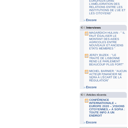
EUROPÉEN DANS
L’AMÉLIORATION DES
RELATIONS ENTRE LES
INSTITUTIONS DE L’UE ET
LES CITOYENS”
Encore
Interviews
MAGARDICH HULIAN : " IL
FAUT ÉGALISER LE
MONTANT DES AIDES
AGRICOLES ENTRE
NOUVEAUX ET ANCIENS
ETATS MEMBRES "
JERZY BUZEK : "LE
TRAITÉ DE LISBONNE
REND LE PARLEMENT
BEAUCOUP PLUS FORT"
MICHEL BARNIER: "AUCUN
ACTEUR FINANCIER NE
SERA À L’ÉCART DE LA
RÉGULATION"
Encore
Articles récents
CONFÉRENCE
INTERNATIONALE «
EUROPE 2020 – VISIONS
CITOYENNES » À SOFIA :
TOUTE INFO À UN
ENDROIT
Encore