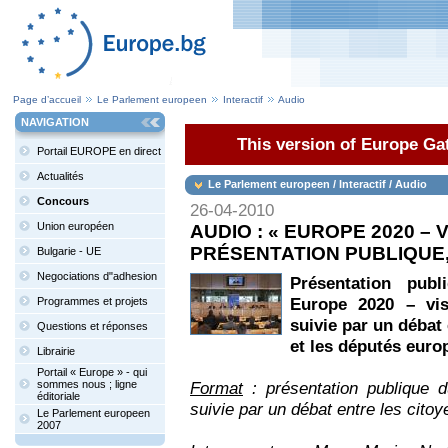
Page d’accueil
Le Parlement europeen
Interactif
Audio
NAVIGATION
This version of Europe Gat
Portail EUROPE en direct
Actualités
Le Parlement europeen / Interactif / Audio
Concours
26-04-2010
Union européen
AUDIO : « EUROPE 2020 – 
PRÉSENTATION PUBLIQUE, 
Bulgarie - UE
Negociations d"adhesion
Présentation pub
Europe 2020 – vis
Programmes et projets
suivie par un débat 
Questions et réponses
et les députés euro
Librairie
Portail « Europe » - qui
sommes nous ; ligne
Format
: présentation publique d
éditoriale
suivie par un débat entre les cito
Le Parlement europeen
2007