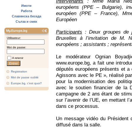
Intervenants
: Mme Maria Nedel
Имоти
européens (PPE – Bulgarie), in
Работа
européen (PPE – France), Mme L
Славянска беседа
Européen
Сълза и смях
My.Europe.bg
Participants
: Deux groupes de j
Bruxelles à l’invitation de M.
Utilisateur:
européens ; assistants ; représen
Mot de passe:
Le modérateur Ognian Boyadji
A retenir
www.europe.bg, a fait une introduc
députés européens présents et a ex
Registration
Agissons avec le PE », réalisé pa
Mot de passe oublié
pour la modernisation des politi
Europe.bg, c'est quoi?
avec le soutien financier de la
campagne de 2 ans étant de stimul
sur l’avenir de l’UE, en mettant l
dans ce processus.
Un message vidéo du Président 
diffusé dans la salle.