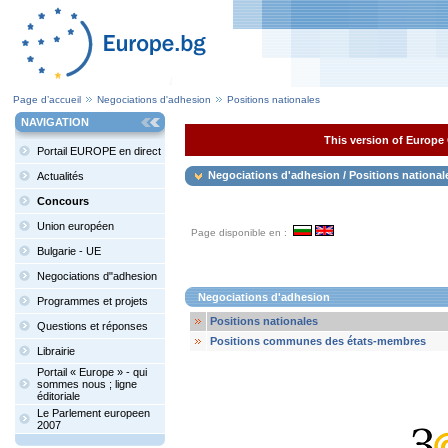
Page d’accueil
Negociations d'adhesion
Positions nationales
NAVIGATION
This version of Europe 
Portail EUROPE en direct
Negociations d'adhesion / Positions national
Actualités
Concours
Union européen
Page disponible en :
Bulgarie - UE
Negociations d"adhesion
Negociations d'adhesion
Programmes et projets
Positions nationales
Questions et réponses
Positions communes des états-membres
Librairie
Portail « Europe » - qui
sommes nous ; ligne
éditoriale
Le Parlement europeen
2007