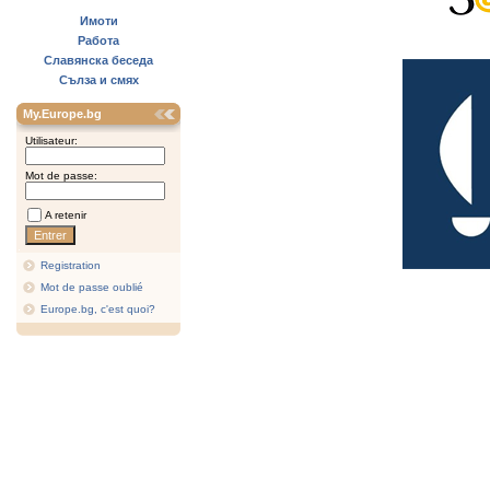
Имоти
Работа
Славянска беседа
Сълза и смях
My.Europe.bg
Utilisateur:
Mot de passe:
A retenir
Registration
Mot de passe oublié
Europe.bg, c'est quoi?