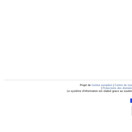
Projet de
Institut européen
|
Centre de mod
|
Protections des données
Le système d'information est réalisé grace au soutie