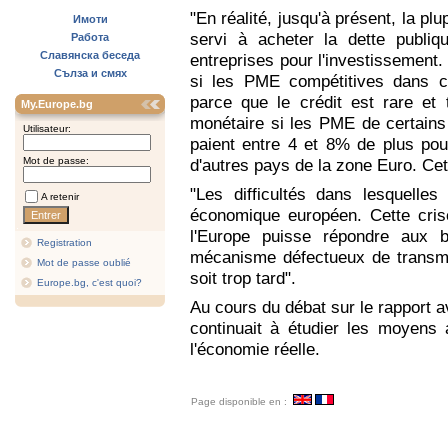
"En réalité, jusqu'à présent, la pl
Имоти
servi à acheter la dette publiq
Работа
Славянска беседа
entreprises pour l'investissement
Сълза и смях
si les PME compétitives dans c
parce que le crédit est rare et
My.Europe.bg
monétaire si les PME de certains
Utilisateur:
paient entre 4 et 8% de plus po
Mot de passe:
d'autres pays de la zone Euro. Cet
"Les difficultés dans lesquelle
A retenir
économique européen. Cette cris
l'Europe puisse répondre aux 
Registration
mécanisme défectueux de transmis
Mot de passe oublié
soit trop tard".
Europe.bg, c'est quoi?
Au cours du débat sur le rapport a
continuait à étudier les moyens a
l'économie réelle.
Page disponible en :