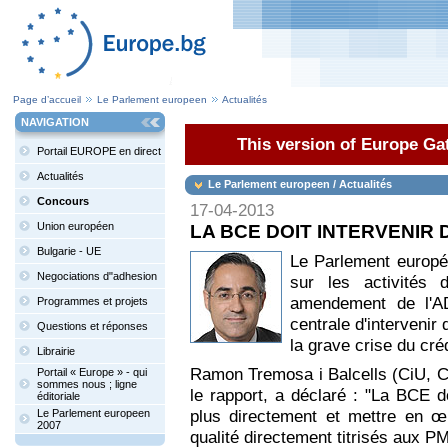
Page d’accueil
Le Parlement europeen
Actualités
NAVIGATION
This version of Europe Gat
Portail EUROPE en direct
Actualités
Le Parlement europeen / Actualités
Concours
17-04-2013
Union européen
LA BCE DOIT INTERVENIR
Bulgarie - UE
Le Parlement europée
Negociations d"adhesion
sur les activités
amendement de l'A
Programmes et projets
centrale d'intervenir
Questions et réponses
la grave crise du cré
Librairie
Ramon Tremosa i Balcells (CiU, C
Portail « Europe » - qui
sommes nous ; ligne
le rapport, a déclaré : "La BCE 
éditoriale
plus directement et mettre en œ
Le Parlement europeen
2007
qualité directement titrisés aux P