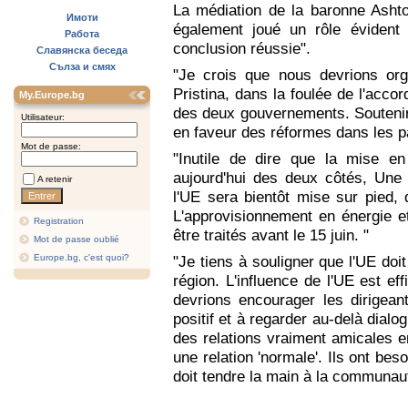
La médiation de la baronne Asht
Имоти
également joué un rôle évident
Работа
conclusion réussie".
Славянска беседа
Сълза и смях
"Je crois que nous devrions or
Pristina, dans la foulée de l'acco
My.Europe.bg
des deux gouvernements. Soutenir 
Utilisateur:
en faveur des réformes dans les pa
Mot de passe:
"Inutile de dire que la mise e
aujourd'hui des deux côtés, Un
A retenir
l'UE sera bientôt mise sur pied,
L'approvisionnement en énergie e
Registration
être traités avant le 15 juin. "
Mot de passe oublié
Europe.bg, c'est quoi?
"Je tiens à souligner que l'UE doi
région. L'influence de l'UE est ef
devrions encourager les dirigean
positif et à regarder au-delà dialo
des relations vraiment amicales en
une relation 'normale'. Ils ont be
doit tendre la main à la communau