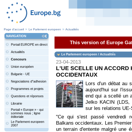
Page d’accueil
Le Parlement europeen
Actualités
NAVIGATION
This version of Europe Gat
Portail EUROPE en direct
Actualités
Le Parlement europeen / Actualités
Concours
23-04-2013
Union européen
L'UE SCELLE UN ACCORD
OCCIDENTAUX
Bulgarie - UE
Negociations d"adhesion
Lors d'un débat au 
aujourd'hui sur l'is
Programmes et projets
end qui a scellé un 
Questions et réponses
Jelko KACIN (LDS, S
Librairie
sur les relations UE-
Portail « Europe » - qui
sommes nous ; ligne
"Ce qui s'est passé vendredi r
éditoriale
Le Parlement europeen
Balkans occidentaux. Les Premiers
2007
un terrain d'entente malgré une én