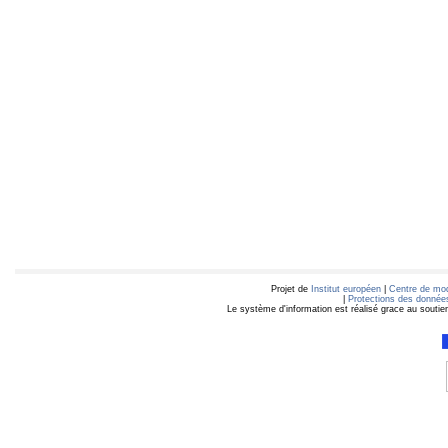
Projet de
Institut européen
|
Centre de mod
|
Protections des données
Le système d'information est réalisé grace au soutie