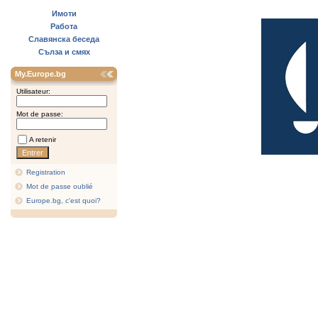
Имоти
Работа
Славянска беседа
Сълза и смях
My.Europe.bg
Utilisateur:
Mot de passe:
A retenir
Registration
Mot de passe oublié
Europe.bg, c'est quoi?