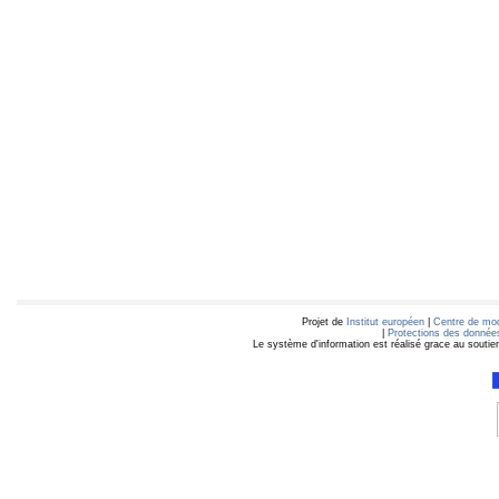
Projet de
Institut européen
|
Centre de mod
|
Protections des données
Le système d'information est réalisé grace au soutie