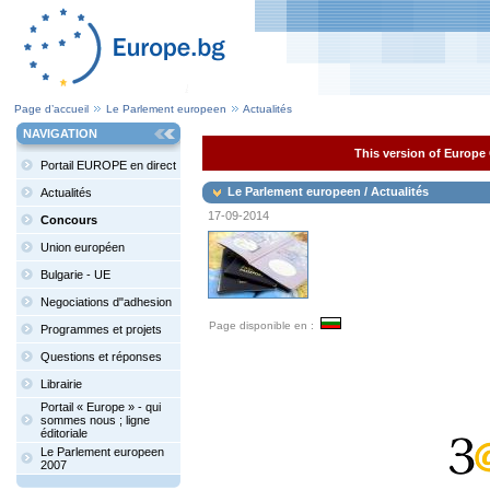
Page d’accueil
Le Parlement europeen
Actualités
NAVIGATION
This version of Europe 
Portail EUROPE en direct
Le Parlement europeen / Actualités
Actualités
17-09-2014
Concours
Union européen
Bulgarie - UE
Negociations d"adhesion
Page disponible en :
Programmes et projets
Questions et réponses
Librairie
Portail « Europe » - qui
sommes nous ; ligne
éditoriale
Le Parlement europeen
2007