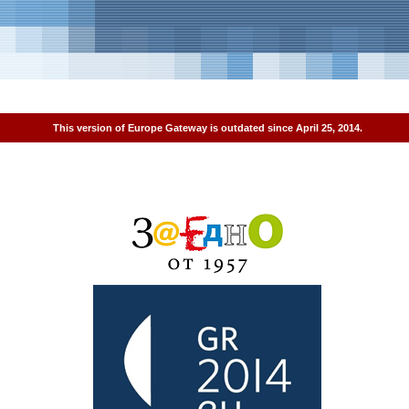
This version of Europe Gateway is outdated since April 25, 2014.