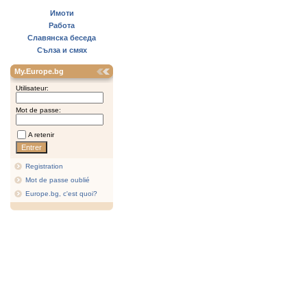
Имоти
Работа
Славянска беседа
Сълза и смях
My.Europe.bg
Utilisateur:
Mot de passe:
A retenir
Registration
Mot de passe oublié
Europe.bg, c'est quoi?