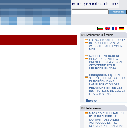
Evénements à venir
FRENCH TOUTE L'EUROPE
IS LAUNCHING A NEW
WEBSITE TWEET YOUR
MEP
MARDI ET MERCREDI
SERA PRESENTEE A
BRUXELLES LA VISION
CITOYENNE POUR
L’EUROPE EN 2020
DISCUSSION EN LIGNE
“LE RÔLE DU MÉDIATEUR
EUROPÉEN DANS
L’AMÉLIORATION DES
RELATIONS ENTRE LES
INSTITUTIONS DE L’UE ET
LES CITOYENS”
Encore
Interviews
MAGARDICH HULIAN : " IL
FAUT ÉGALISER LE
MONTANT DES AIDES
AGRICOLES ENTRE
NOUVEAUX ET ANCIENS