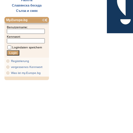
Работа
Славянска беседа
Сълза и смях
My.Europe.bg
Benutzername:
Kennwort:
Logindaten speichern
Registrierung
vergessenes Kennwort
Was ist my.Europe.bg