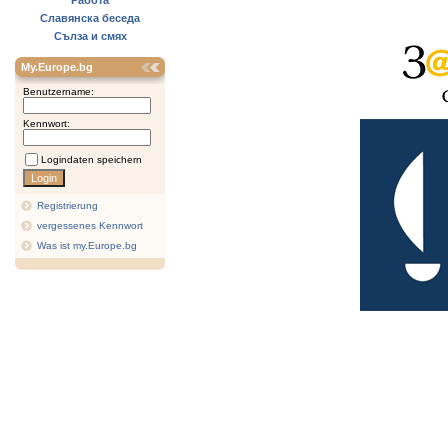
Работа
Славянска беседа
Сълза и смях
My.Europe.bg
Benutzername:
Kennwort:
Logindaten speichern
Registrierung
vergessenes Kennwort
Was ist my.Europe.bg