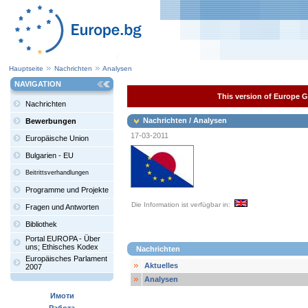
Hauptseite
Nachrichten
Analysen
NAVIGATION
This version of Europe Ga
Nachrichten
Nachrichten / Analysen
Bewerbungen
17-03-2011
Europäische Union
Bulgarien - EU
Beitrittsverhandlungen
Programme und Projekte
Die Information ist verfügbar in:
Fragen und Antworten
Bibliothek
Portal EUROPA - Über
uns; Ethisches Kodex
Nachrichten
Europäisches Parlament
Aktuelles
2007
Analysen
Имоти