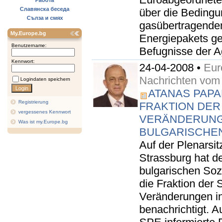
Работа
Славянска беседа
über die Bedingu
Сълза и смях
gasübertragenden 
My.Europe.bg
Energiepakets ge
Benutzername:
Befugnisse der Ag
Kennwort:
24-04-2008 •
Eur
Nachrichten vom
Logindaten speichern
ATANAS PAPA
Registrierung
FRAKTION DER
vergessenes Kennwort
VERÄNDERUN
Was ist my.Europe.bg
BULGARISCHE
Auf der Plenarsi
Strassburg hat de
bulgarischen Soz
die Fraktion der
Veränderungen in
benachrichtigt. A