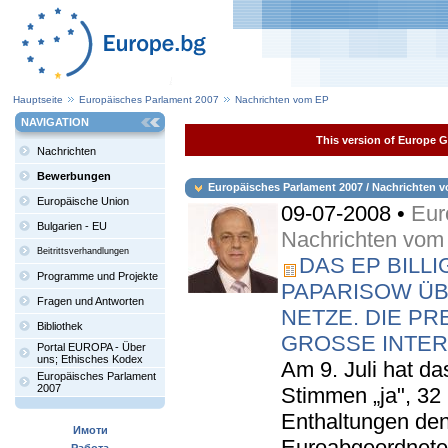
Hauptseite
Europäisches Parlament 2007
Nachrichten vom EP
NAVIGATION
This version of Europe Ga
Nachrichten
Bewerbungen
Europäisches Parlament 2007 / Nachrichten 
Europäische Union
09-07-2008 •
Eur
Bulgarien - EU
Nachrichten vom
Beitrittsverhandlungen
DAS EP BILL
Programme und Projekte
PAPARISOW Ü
Fragen und Antworten
NETZE. DIE P
Bibliothek
GROSSE INTER
Portal EUROPA - Über
uns; Ethisches Kodex
Am 9. Juli hat d
Europäisches Parlament
2007
Stimmen „ja", 32
Enthaltungen den
Имоти
Euroabgeordnete