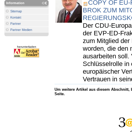
COPY OF EU
Information
BROK ZUM MIT
Sitemap
REGIERUNGSK
Kontakt
Partner
Der CDU-Europaa
Partner Medien
der EVP-ED-Frak
zum Mitglied der
worden, die den
herunterladen
ausarbeiten soll.
Schlüsselrolle in
europäischer Vert
Vertrauen in seine
Um weitere Artikel aus diesem Abschnitt,
Seite.