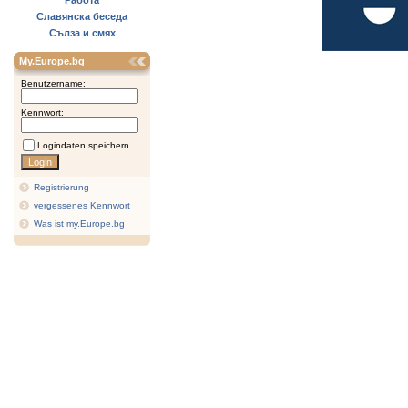
Работа
Славянска беседа
Сълза и смях
My.Europe.bg
Benutzername:
Kennwort:
Logindaten speichern
Registrierung
vergessenes Kennwort
Was ist my.Europe.bg