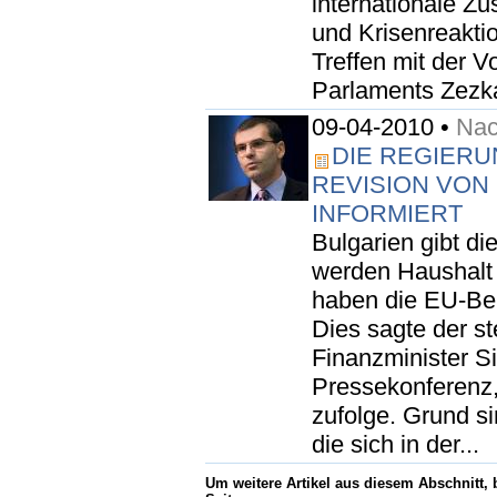
internationale Z
und Krisenreakti
Treffen mit der V
Parlaments Zezka
09-04-2010 •
Nac
DIE REGIERU
REVISION VON 
INFORMIERT
Bulgarien gibt d
werden Haushalt 
haben die EU-Beh
Dies sagte der st
Finanzminister S
Pressekonferenz,
zufolge. Grund s
die sich in der...
Um weitere Artikel aus diesem Abschnitt,