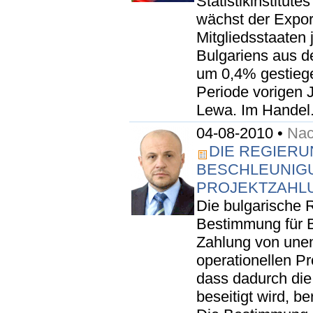
Statistikinstitut
wächst der Expor
Mitgliedsstaaten 
Bulgariens aus de
um 0,4% gestieg
Periode vorigen J
Lewa. Im Handel.
04-08-2010 •
Nac
DIE REGIERUN
BESCHLEUNIG
PROJEKTZAHL
Die bulgarische 
Bestimmung für 
Zahlung von unent
operationellen Pr
dass dadurch di
beseitigt wird, b