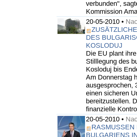
verbunden", sagt
Kommission Amade
20-05-2010 •
Nac
ZUSÄTZLICHE
DES BULGARI
KOSLODUJ
Die EU plant ihre
Stilllegung des 
Kosloduj bis End
Am Donnerstag h
ausgesprochen, 3
einen sicheren U
bereitzustellen. D
finanzielle Kontro
20-05-2010 •
Nac
RASMUSSEN 
BULGARIENS I