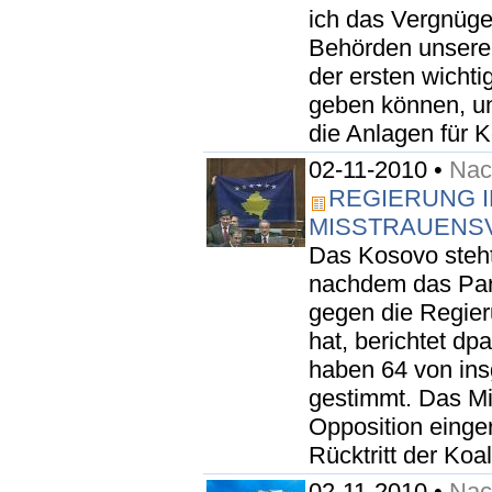
ich das Vergnüge
Behörden unsere 
der ersten wicht
geben können, un
die Anlagen für K
02-11-2010 •
Nach
REGIERUNG 
MISSTRAUENS
Das Kosovo steh
nachdem das Par
gegen die Regier
hat, berichtet dp
haben 64 von in
gestimmt. Das M
Opposition einge
Rücktritt der Koa
02-11-2010 •
Nach