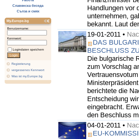
Работа
Славянска беседа
Handlungen vor d
Сълза и смях
unternehmen, gab
My.Europe.bg
bekannt. Laut de
Benutzername:
19-01-2011 •
Nach
Kennwort:
DAS BULGARI
BESCHLUSS Z
Logindaten speichern
Die bulgarische 
Registrierung
zum Vorschlag an
vergessenes Kennwort
Vertrauensvotum 
Was ist my.Europe.bg
Ministerpräsiden
berichtete die Na
Entscheidung wir
eingebracht. Erwa
den Beschluss mo
04-01-2011 •
Nach
EU-KOMMISSI