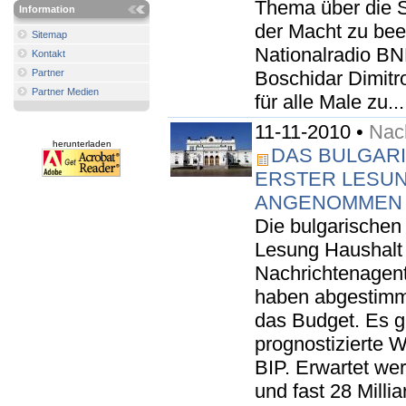
Thema über die S
Information
der Macht zu bee
Sitemap
Nationalradio BNR
Kontakt
Partner
Boschidar Dimitr
Partner Medien
für alle Male zu...
11-11-2010 •
Nach
herunterladen
DAS BULGARI
ERSTER LESUN
ANGENOMMEN
Die bulgarischen
Lesung Haushalt
Nachrichtenagent
haben abgestimmt
das Budget. Es g
prognostizierte 
BIP. Erwartet we
und fast 28 Milli