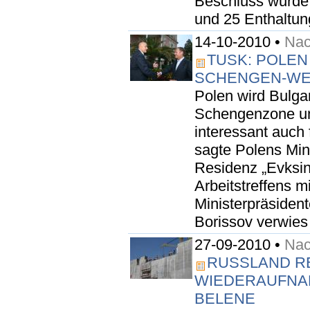
Beschluss wurde 
und 25 Enthaltun
14-10-2010 •
Nac
TUSK: POLEN
SCHENGEN-WE
Polen wird Bulga
Schengenzone unt
interessant auch 
sagte Polens Min
Residenz „Evksi
Arbeitstreffens m
Ministerpräsiden
Borissov verwies 
27-09-2010 •
Nac
RUSSLAND R
WIEDERAUFNA
BELENE