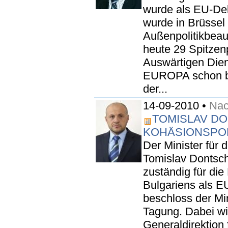
wurde als EU-Del
wurde in Brüssel 
Außenpolitikbeauf
heute 29 Spitzen
Auswärtigen Dien
EUROPA schon ber
der...
14-09-2010 •
Nac
TOMISLAV DO
KOHÄSIONSPOL
Der Minister für 
Tomislav Dontsch
zuständig für die
Bulgariens als E
beschloss der Min
Tagung. Dabei wi
Generaldirektion