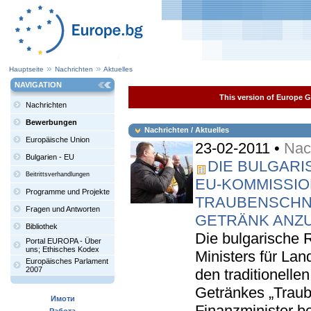
Hauptseite
Nachrichten
Aktuelles
NAVIGATION
This version of Europe Ga
Nachrichten
Bewerbungen
Nachrichten / Aktuelles
Europäische Union
23-02-2011 •
Nach
Bulgarien - EU
DIE BULGARI
Beitrittsverhandlungen
EU-KOMMISSIO
Programme und Projekte
TRAUBENSCHNA
Fragen und Antworten
GETRÄNK ANZ
Bibliothek
Die bulgarische 
Portal EUROPA - Über
uns; Ethisches Kodex
Ministers für Lan
Europäisches Parlament
2007
den traditionelle
Getränkes „Trau
Имоти
Finanzminister b