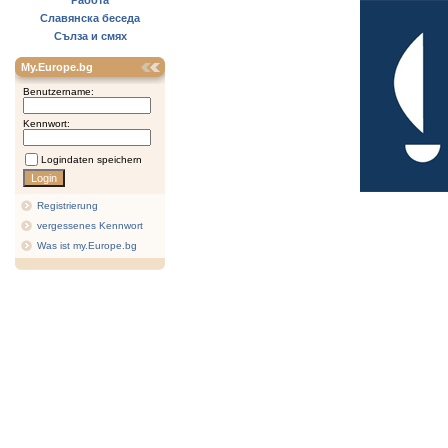
Работа
Славянска беседа
Сълза и смях
My.Europe.bg
Benutzername:
Kennwort:
Logindaten speichern
Registrierung
vergessenes Kennwort
Was ist my.Europe.bg