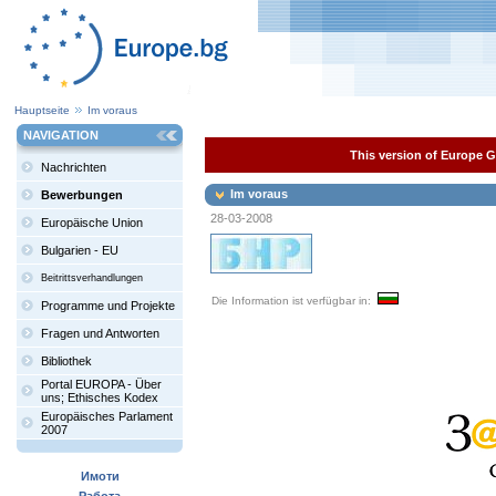
Hauptseite
Im voraus
NAVIGATION
This version of Europe Ga
Nachrichten
Im voraus
Bewerbungen
28-03-2008
Europäische Union
Bulgarien - EU
Beitrittsverhandlungen
Die Information ist verfügbar in:
Programme und Projekte
Fragen und Antworten
Bibliothek
Portal EUROPA - Über
uns; Ethisches Kodex
Europäisches Parlament
2007
Имоти