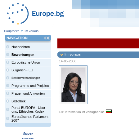
Hauptseite
Im voraus
NAVIGATION
Nachrichten
Im voraus
Bewerbungen
14-05-2008
Europäische Union
Bulgarien - EU
Beitrittsverhandlungen
Programme und Projekte
Fragen und Antworten
Bibliothek
Portal EUROPA - Über
uns; Ethisches Kodex
Die Information ist verfügbar in:
Europäisches Parlament
2007
Имоти