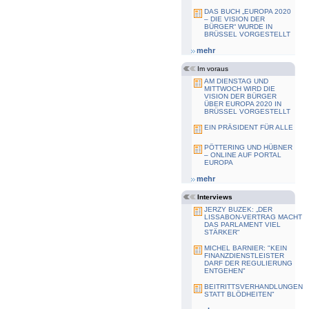
DAS BUCH „EUROPA 2020
– DIE VISION DER
BÜRGER“ WURDE IN
BRÜSSEL VORGESTELLT
mehr
Im voraus
AM DIENSTAG UND
MITTWOCH WIRD DIE
VISION DER BÜRGER
ÜBER EUROPA 2020 IN
BRÜSSEL VORGESTELLT
EIN PRÄSIDENT FÜR ALLE
PÖTTERING UND HÜBNER
– ONLINE AUF PORTAL
EUROPA
mehr
Interviews
JERZY BUZEK: „DER
LISSABON-VERTRAG MACHT
DAS PARLAMENT VIEL
STÄRKER“
MICHEL BARNIER: "KEIN
FINANZDIENSTLEISTER
DARF DER REGULIERUNG
ENTGEHEN"
BEITRITTSVERHANDLUNGEN
STATT BLÖDHEITEN"