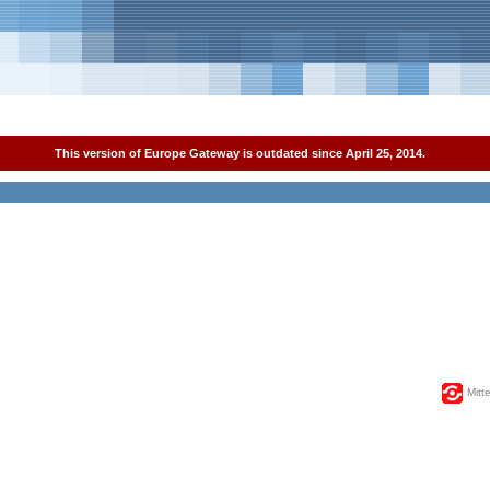
This version of Europe Gateway is outdated since April 25, 2014.
Mitt