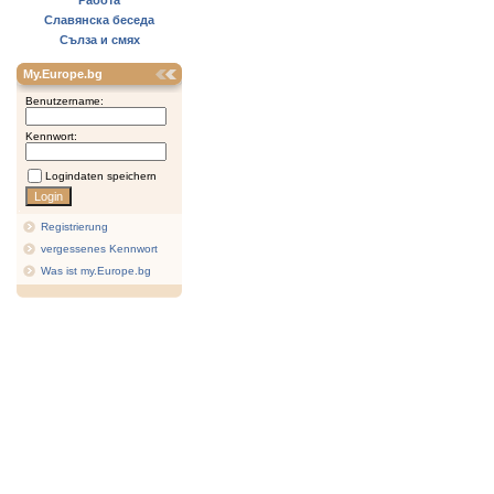
Работа
Славянска беседа
Сълза и смях
My.Europe.bg
Benutzername:
Kennwort:
Logindaten speichern
Registrierung
vergessenes Kennwort
Was ist my.Europe.bg