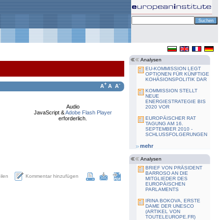
Analysen
EU-KOMMISSION LEGT
OPTIONEN FÜR KÜNFTIGE
KOHÄSIONSPOLITIK DAR
+
-
A
A
A
KOMMISSION STELLT
NEUE
ENERGIESTRATEGIE BIS
Audio
2020 VOR
JavaScript &
Adobe Flash Player
erforderlich.
EUROPÄISCHER RAT
TAGUNG AM 16.
SEPTEMBER 2010 -
SCHLUSSFOLGERUNGEN
mehr
Analysen
BRIEF VON PRÄSIDENT
BARROSO AN DIE
Kommentar hinzufügen
eilen
MITGLIEDER DES
EUROPÄISCHEN
PARLAMENTS
IRINA BOKOVA, ERSTE
DAME DER UNESCO
(ARTIKEL VON
TOUTELEUROPE.FR)