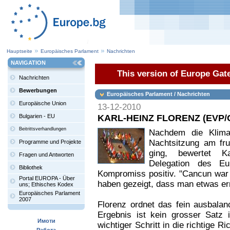
Hauptseite
Europäisches Parlament
Nachrichten
NAVIGATION
This version of Europe Gate
Nachrichten
Bewerbungen
Europäisches Parlament / Nachrichten
Europäische Union
13-12-2010
KARL-HEINZ FLORENZ (EVP/
Bulgarien - EU
Beitrittsverhandlungen
Nachdem die Klima
Nachtsitzung am fr
Programme und Projekte
ging, bewertet Ka
Fragen und Antworten
Delegation des Eu
Bibliothek
Kompromiss positiv. "Cancun war
Portal EUROPA - Über
haben gezeigt, dass man etwas err
uns; Ethisches Kodex
Europäisches Parlament
2007
Florenz ordnet das fein ausbalan
Ergebnis ist kein grosser Satz 
Имоти
wichtiger Schritt in die richtige