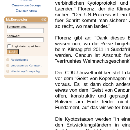
Работа
verbindlichen Kyotoprotokoll und
Славянска беседа
Laender." Florenz, der die Klima
Сълза и смях
sicher: "Der UN-Prozess ist ein 
My.Europe.bg
fuer Schritt kommt man sicherer 
so recht, wo man landet."
Benutzername:
Kennwort:
Florenz gibt an: "Dank dieses 
wissen nun, wo die Reise hingeht
Logindaten speichern
beim Klimagipfel 2011 in Suedafr
werden. Cancun ist Anschub fue
Registrierung
"verfruehtes Weihnachtsgeschenk"
vergessenes Kennwort
Was ist my.Europe.bg
Der CDU-Umweltpolitiker stellt d
vor dem "Geist von Kopenhagen" u
voraus. Es ist dann doch ander
etwas von dem "Geist von Cancun
offen, konstruktiv und geprae
Bolivien am Ende leider nich
Fundament, auf das wir weiter ba
Die Kyotostaaten werden "in ei
den Entwicklungsländern in ein