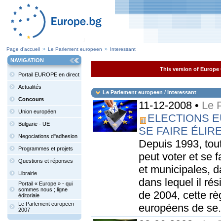
Page d’accueil
Le Parlement europeen
Interessant
NAVIGATION
This version of Europe 
Portail EUROPE en direct
Actualités
Le Parlement europeen / Interessant
Concours
11-12-2008 •
Le 
Union européen
ELECTIONS E
Bulgarie - UE
SE FAIRE ÉLIR
Negociations d"adhesion
Depuis 1993, tou
Programmes et projets
peut voter et se 
Questions et réponses
et municipales, 
Librairie
dans lequel il ré
Portail « Europe » - qui
sommes nous ; ligne
de 2004, cette rè
éditoriale
Le Parlement europeen
européens de se.
2007