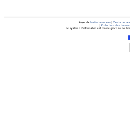
Projet de
Institut européen
|
Centre de mod
|
Protections des données
Le système d'information est réalisé grace au soutie