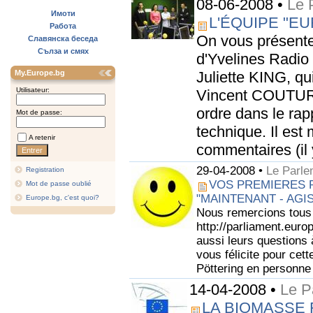
08-06-2008 •
Le 
Имоти
L'ÉQUIPE "E
Работа
On vous présente
Славянска беседа
Сълза и смях
d'Yvelines Radio
My.Europe.bg
Juliette KING, qu
Utilisateur:
Vincent COUTURIE
ordre dans le rap
Mot de passe:
technique. Il est
A retenir
commentaires (il 
29-04-2008 •
Le Parle
Registration
VOS PREMIERES 
Mot de passe oublié
"MAINTENANT - AG
Europe.bg, c'est quoi?
Nous remercions tous n
http://parliament.euro
aussi leurs questions 
vous félicite pour cett
Pöttering en personne 
14-04-2008 •
Le P
LA BIOMASSE 