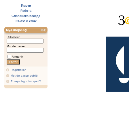
Имоти
Работа
Славянска беседа
Сълза и смях
My.Europe.bg
Utilisateur:
Mot de passe:
A retenir
Registration
Mot de passe oublié
Europe.bg, c'est quoi?