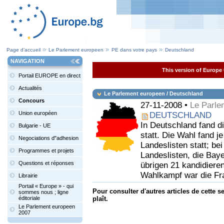
Page d’accueil
Le Parlement europeen
PE dans votre pays
Deutschland
NAVIGATION
This version of Europe 
Portail EUROPE en direct
Actualités
Le Parlement europeen / Deutschland
Concours
27-11-2008 •
Le Parle
Union européen
DEUTSCHLAND
In Deutschland fand 
Bulgarie - UE
statt. Die Wahl fand j
Negociations d"adhesion
Landeslisten statt; b
Programmes et projets
Landeslisten, die Baye
Questions et réponses
übrigen 21 kandidiere
Wahlkampf war die Fra
Librairie
Portail « Europe » - qui
Pour consulter d'autres articles de cette se
sommes nous ; ligne
éditoriale
plaît.
Le Parlement europeen
2007