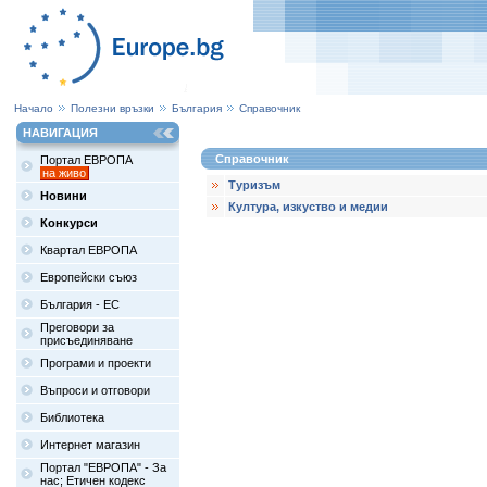
Начало
Полезни връзки
България
Справочник
НАВИГАЦИЯ
Справочник
Портал ЕВРОПА
на живо
Туризъм
Новини
Култура, изкуство и медии
Конкурси
Квартал ЕВРОПА
Европейски съюз
България - ЕС
Преговори за
присъединяване
Програми и проекти
Въпроси и отговори
Библиотека
Интернет магазин
Портал "ЕВРОПА" - За
нас; Етичен кодекс