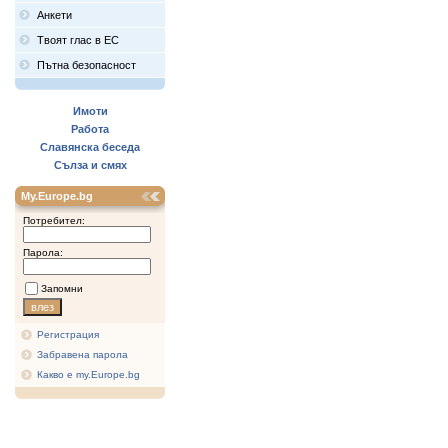
Анкети
Твоят глас в ЕС
Пътна безопасност
Имоти
Работа
Славянска беседа
Сълза и смях
My.Europe.bg
Потребител:
Парола:
Запомни
Регистрация
Забравена парола
Какво е my.Europe.bg