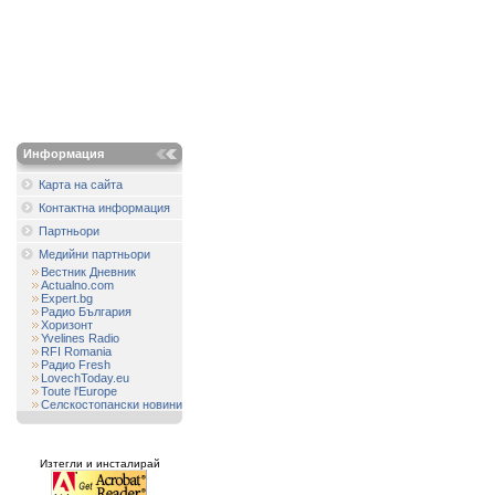
Информация
Карта на сайта
Контактна информация
Партньори
Медийни партньори
Вестник Дневник
Actualno.com
Expert.bg
Радио България
Хоризонт
Yvelines Radio
RFI Romania
Радио Fresh
LovechToday.eu
Toute l'Europe
Селскостопански новини
Изтегли и инсталирай