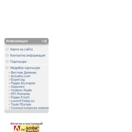
Информация
Карта на сайта
Контактна информация
Партньори
Медийни партньори
Вестник Дневник
Actualno.com
Expert.bg
Радио България
Хоризонт
Yvelines Radio
RFI Romania
Радио Fresh
LovechToday.eu
Toute l'Europe
Селскостопански новини
Изтегли и инсталирай