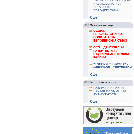
ЛИСТИ'2007 ПЛЮС ЦЕНКА
И САМОЦЕНКА НА
СЕГАШНИТЕ
ЕВРОДЕПУТАТИ!
Още
Тема на месеца
ОБЩАТА
СЕЛСКОСТОПАНСКА
ПОЛИТИКА НА
ЕВРОПЕЙСКИЯ СЪЮЗ
ОСП – ДВИГАТЕЛ ЗА
РАЗВИТИЕТО НА
БЪЛГАРСКИТЕ СЕЛСКИ
РАЙОНИ
"ГОВОРИ С ЕВРОПА" -
ФЕВРУАРИ - СЕПТЕМВРИ
Още
Интернет магазин
РАЗЛИЧНИ И РАВНИ
НАРЪЧНИК ЗА РАВНИ
ВЪЗМОЖНОСТИ
Още