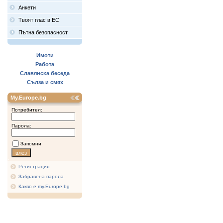
Анкети
Твоят глас в ЕС
Пътна безопасност
Имоти
Работа
Славянска беседа
Сълза и смях
My.Europe.bg
Потребител:
Парола:
Запомни
Регистрация
Забравена парола
Какво е my.Europe.bg