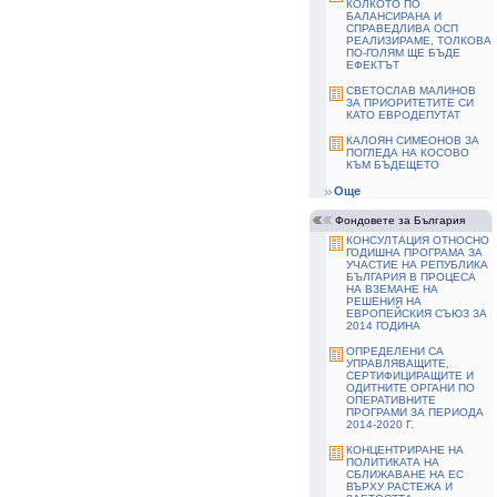
КОЛКОТО ПО
БАЛАНСИРАНА И
СПРАВЕДЛИВА ОСП
РЕАЛИЗИРАМЕ, ТОЛКОВА
ПО-ГОЛЯМ ЩЕ БЪДЕ
ЕФЕКТЪТ
СВЕТОСЛАВ МАЛИНОВ
ЗА ПРИОРИТЕТИТЕ СИ
КАТО ЕВРОДЕПУТАТ
КАЛОЯН СИМЕОНОВ ЗА
ПОГЛЕДА НА КОСОВО
КЪМ БЪДЕЩЕТО
Още
Фондовете за България
КОНСУЛТАЦИЯ ОТНОСНО
ГОДИШНА ПРОГРАМА ЗА
УЧАСТИЕ НА РЕПУБЛИКА
БЪЛГАРИЯ В ПРОЦЕСА
НА ВЗЕМАНЕ НА
РЕШЕНИЯ НА
ЕВРОПЕЙСКИЯ СЪЮЗ ЗА
2014 ГОДИНА
ОПРЕДЕЛЕНИ СА
УПРАВЛЯВАЩИТЕ,
СЕРТИФИЦИРАЩИТЕ И
ОДИТНИТЕ ОРГАНИ ПО
ОПЕРАТИВНИТЕ
ПРОГРАМИ ЗА ПЕРИОДА
2014-2020 Г.
КОНЦЕНТРИРАНЕ НА
ПОЛИТИКАТА НА
СБЛИЖАВАНЕ НА ЕС
ВЪРХУ РАСТЕЖА И