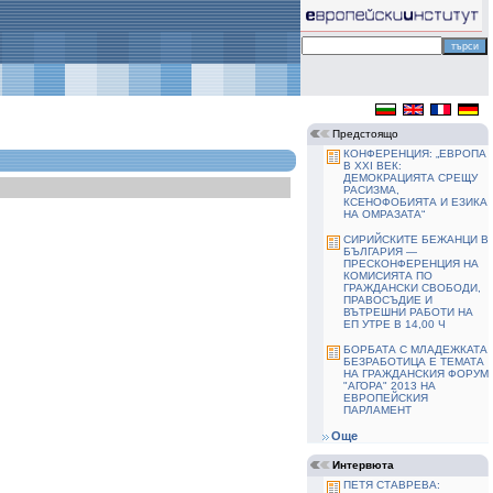
Предстоящо
КОНФЕРЕНЦИЯ: „ЕВРОПА
В ХХІ ВЕК:
ДЕМОКРАЦИЯТА СРЕЩУ
РАСИЗМА,
КСЕНОФОБИЯТА И ЕЗИКА
НА ОМРАЗАТА“
СИРИЙСКИТЕ БЕЖАНЦИ В
БЪЛГАРИЯ —
ПРЕСКОНФЕРЕНЦИЯ НА
КОМИСИЯТА ПО
ГРАЖДАНСКИ СВОБОДИ,
ПРАВОСЪДИЕ И
ВЪТРЕШНИ РАБОТИ НА
ЕП УТРЕ В 14,00 Ч
БОРБАТА С МЛАДЕЖКАТА
БЕЗРАБОТИЦА Е ТЕМАТА
НА ГРАЖДАНСКИЯ ФОРУМ
"АГОРА" 2013 НА
ЕВРОПЕЙСКИЯ
ПАРЛАМЕНТ
Още
Интервюта
ПЕТЯ СТАВРЕВА: