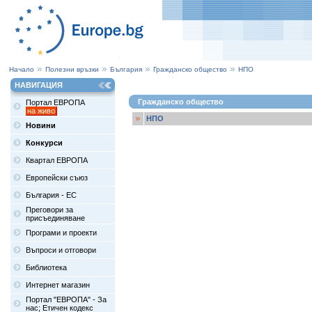
Начало
Полезни връзки
България
Гражданско общество
НПО
НАВИГАЦИЯ
Гражданско общество
Портал ЕВРОПА
на живо
НПО
Новини
Конкурси
Квартал ЕВРОПА
Европейски съюз
България - ЕС
Преговори за
присъединяване
Програми и проекти
Въпроси и отговори
Библиотека
Интернет магазин
Портал "ЕВРОПА" - За
нас; Етичен кодекс