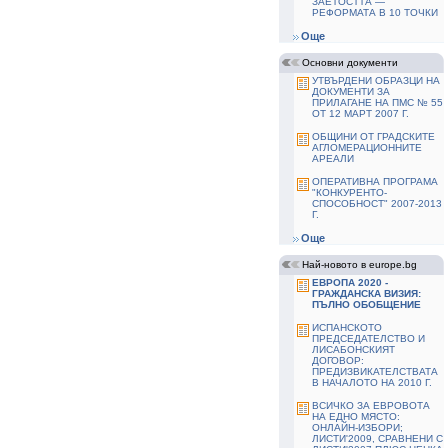
ЗАЕТОСТТА —
РЕФОРМАТА В 10 ТОЧКИ
Още
Основни документи
УТВЪРДЕНИ ОБРАЗЦИ НА
ДОКУМЕНТИ ЗА
ПРИЛАГАНЕ НА ПМС № 55
ОТ 12 МАРТ 2007 Г.
ОБЩИНИ ОТ ГРАДСКИТЕ
АГЛОМЕРАЦИОННИТЕ
АРЕАЛИ
ОПЕРАТИВНА ПРОГРАМА
"КОНКУРЕНТО-
СПОСОБНОСТ" 2007-2013
Г.
Още
Най-новото в europe.bg
ЕВРОПА 2020 -
ГРАЖДАНСКА ВИЗИЯ:
ПЪЛНО ОБОБЩЕНИЕ
ИСПАНСКОТО
ПРЕДСЕДАТЕЛСТВО И
ЛИСАБОНСКИЯТ
ДОГОВОР:
ПРЕДИЗВИКАТЕЛСТВАТА
В НАЧАЛОТО НА 2010 Г.
ВСИЧКО ЗА ЕВРОВОТА
НА ЕДНО МЯСТО:
ОНЛАЙН-ИЗБОРИ;
ЛИСТИ'2009, СРАВНЕНИ С