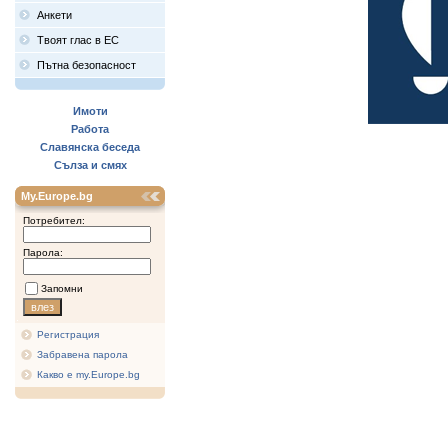
Анкети
Твоят глас в ЕС
Пътна безопасност
Имоти
Работа
Славянска беседа
Сълза и смях
My.Europe.bg
Потребител:
Парола:
Запомни
Регистрация
Забравена парола
Какво е my.Europe.bg