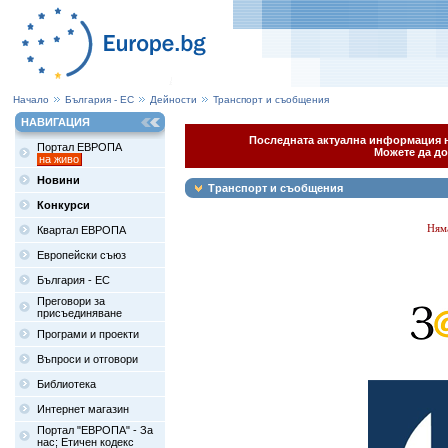
Начало
България - ЕС
Дейности
Транспорт и съобщения
НАВИГАЦИЯ
Последната актуална информация на
Портал ЕВРОПА
Можете да до
на живо
Новини
Транспорт и съобщения
Конкурси
Ням
Квартал ЕВРОПА
Европейски съюз
България - ЕС
Преговори за
присъединяване
Програми и проекти
Въпроси и отговори
Библиотека
Интернет магазин
Портал "ЕВРОПА" - За
нас; Етичен кодекс