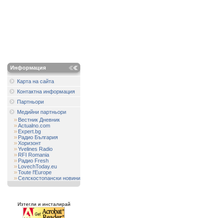
Информация
Карта на сайта
Контактна информация
Партньори
Медийни партньори
Вестник Дневник
Actualno.com
Expert.bg
Радио България
Хоризонт
Yvelines Radio
RFI Romania
Радио Fresh
LovechToday.eu
Toute l'Europe
Селскостопански новини
Изтегли и инсталирай