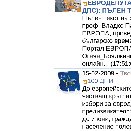
ЕВРОДЕПУТА
ДПС): ПЪЛЕН 
Пълен текст на 
проф. Владко П
ЕВРОПА, проведе
българско време
Портал ЕВРОПА "
Огнян_Бояджиев:
онлайн... (17:51:
15-02-2009 •
Тво
100 ДНИ
До европейските
честващ кръгла
избори за еврод
предизвикателст
до 7 юни, гражд
население полов