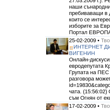
27.03.2009 г.).
наши сънародни
пребиваващи в 
които се интере
изборите за Евр
Портал ЕВРОПА 
25-02-2009 •
Тво
ИНТЕРНЕТ Д
ВИГЕНИН
Онлайн-дискуси
евродепутата Кр
Групата на ПЕС 
разговора можете
id=19830&catego
чата. (15:56:02
съм Огнян от е
17-02-2009 •
Тво