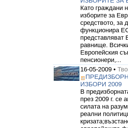
ИЗБОРИТЕ ЗА 
Като граждани 
изборите за Ев
средството, за 
функционира ЕС.
представляват 
равнище. Всичк
Европейския съю
пенсионери,...
16-05-2009 •
Тво
ПРЕДИЗБОРН
ИЗБОРИ 2009
В предизборнат
през 2009 г. се 
силата на разум
реални политиц
кризата;възстан