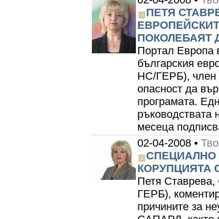
ПЕТЯ СТАВР
ЕВРОПЕЙСКИТ
ПОКОЛЕБАЯТ 
Портал Европа 
българския евр
НС/ГЕРБ), член
опасност да въ
програмата. Едн
ръководствата 
месеца подписва
02-04-2008 •
Тво
СПЕЦИАЛНО 
КОРУПЦИЯТА 
Петя Ставрева,
ГЕРБ), коменти
причините за не