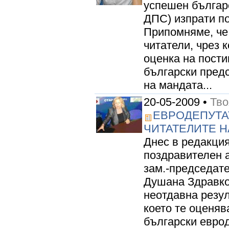
успешен българ
ДПС) изпрати п
Припомняме, че
читатели, чрез 
оценка на пости
български предс
на мандата...
20-05-2009 •
Тво
ЕВРОДЕПУТА
ЧИТАТЕЛИТЕ Н
Днес в редакци
поздравителен 
зам.-председат
Душана Здравко
неотдавна резул
което те оценяв
български евро