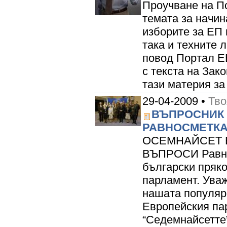
Проучване на П
темата за начина
изборите за ЕП 
така и техните 
повод Портал Е
с текста на Зак
тази материя за
29-04-2009 •
Тво
ВЪПРОСНИК 
РАВНОСМЕТКА
ОСЕМНАЙСЕТ 
ВЪПРОСИ Равнос
български пряк
парламент. Уваж
нашата популярн
Европейския па
“Седемнайсетте