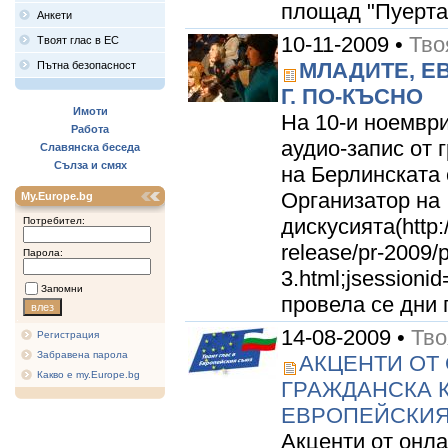
площад "Пуерта 
Анкети
10-11-2009 •
Тво
Твоят глас в ЕС
МЛАДИТЕ, ЕВ
Пътна безопасност
Г. ПО-КЪСНО
Имоти
На 10-и ноемвр
Работа
аудио-запис от 
Славянска беседа
Сълза и смях
на Берлинската 
Организатор на
My.Europe.bg
дискусията(http:
Потребител:
release/pr-2009
Парола:
3.html;jsessi
Запомни
провела се дни 
14-08-2009 •
Тво
Регистрация
Забравена парола
АКЦЕНТИ ОТ
Какво е my.Europe.bg
ГРАЖДАНСКА К
ЕВРОПЕЙСКИЯ
Акценти от онла