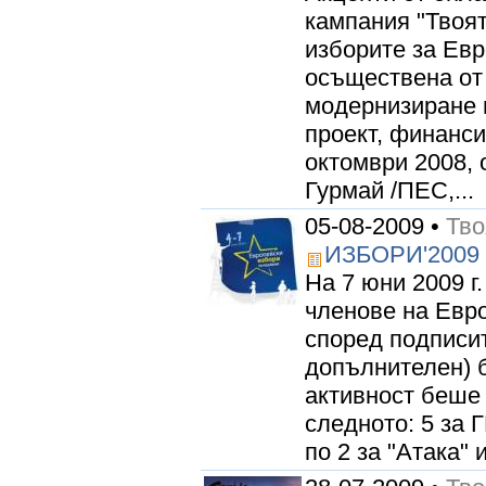
кампания "Твоят
изборите за Евр
осъществена от
модернизиране 
проект, финанси
октомври 2008, 
Гурмай /ПЕС,...
05-08-2009 •
Тво
ИЗБОРИ'2009
На 7 юни 2009 г
членове на Евро
според подписит
допълнителен) 
активност беше
следното: 5 за 
по 2 за "Атака" 