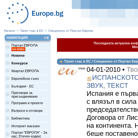
Начало
Твоят глас в ЕС
Специално от Портал Европа
НАВИГАЦИЯ
Последната актуална инфо
Портал ЕВРОПА
Мож
на живо
Новини
Твоят глас в ЕС / Специално от Портал Ев
Конкурси
04-01-2010 •
Тво
Квартал ЕВРОПА
ИСПАНСКОТО
Европейски съюз
ЗВУК, ТЕКСТ
България - ЕС
Испания е първа
Преговори за
присъединяване
с влязъл в сила
Програми и проекти
председателств
Въпроси и отговори
Договора от Ли
Библиотека
на континента. 
Интернет магазин
беше поставено 
Портал "ЕВРОПА" - За
нас; Етичен кодекс