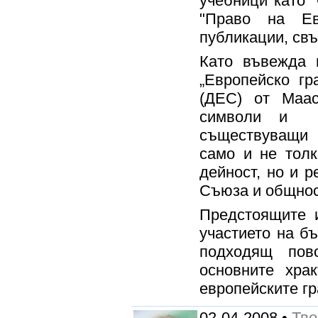
учебници като 
"Право на Ев
публикации, свъ
Като въвежда 
„Европейско гр
(ДЕС) от Маас
символи и п
съществуващи 
само и не тол
дейност, но и 
Съюза и общнос
Предстоящите и
участието на б
подходящ пов
основните хра
европейските г
02-04-2008 •
Тво