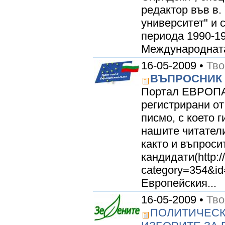
редактор във в. 
университет" и с
периода 1990-19
Международната 
16-05-2009 •
Тво
ВЪПРОСНИК 
Портал ЕВРОПА 
регистрирани от
писмо, с което 
нашите читатели
както и въпроси
кандидати(http:/
category=354&id
Европейския...
16-05-2009 •
Тво
ПОЛИТИЧЕСК