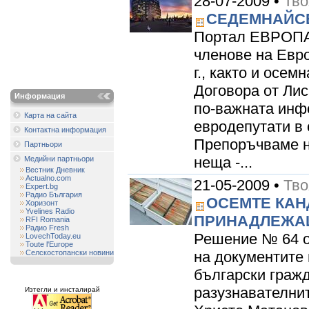
28-07-2009 •
Тво
СЕДЕМНАЙС
Портал ЕВРОПА 
членове на Евр
г., както и осем
Договора от Лис
Информация
по-важната инф
Карта на сайта
евродепутати в 
Контактна информация
Препоръчваме н
Партньори
неща -...
Медийни партньори
Вестник Дневник
Actualno.com
21-05-2009 •
Тво
Expert.bg
Радио България
ОСЕМТЕ КАН
Хоризонт
Yvelines Radio
ПРИНАДЛЕЖА
RFI Romania
Радио Fresh
Решение № 64 от
LovechToday.eu
Toute l'Europe
Селскостопански новини
на документите 
български граж
разузнавателни
Изтегли и инсталирай