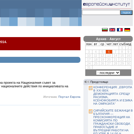
Архив - Август
014.
пон
вт
ср
чет
пет
съб
нед
1
2
3
4
5
6
7
8
9
10
11
12
13
14
15
16
17
18
19
20
21
22
23
24
25
26
27
28
29
30
31
Предстоящо
на проекта на Националния съвет за
 националните действия по инициативата на
КОНФЕРЕНЦИЯ: „ЕВРОПА
В ХХІ ВЕК:
ДЕМОКРАЦИЯТА СРЕЩУ
Източник:
Портал Европа
РАСИЗМА,
КСЕНОФОБИЯТА И ЕЗИКА
НА ОМРАЗАТА“
СИРИЙСКИТЕ БЕЖАНЦИ В
БЪЛГАРИЯ —
ПРЕСКОНФЕРЕНЦИЯ НА
КОМИСИЯТА ПО
ГРАЖДАНСКИ СВОБОДИ,
ПРАВОСЪДИЕ И
ВЪТРЕШНИ РАБОТИ НА
ЕП УТРЕ В 14,00 Ч