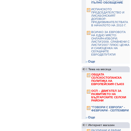
ПЪЛНО ОБОБЩЕНИЕ
ИСПАНСКОТО
ПРЕДСЕДАТЕЛСТВО И
ЛИСАБОНСКИЯТ
ДОГОВОР:
ПРЕДИЗВИКАТЕЛСТВАТА
В НАЧАЛОТО НА 2010 Г.
ВСИЧКО ЗА ЕВРОВОТА
НА ЕДНО МЯСТО:
ОНЛАЙН-ИЗБОРИ;
ЛИСТИ'2009, СРАВНЕНИ С
ЛИСТИ'2007 ПЛЮС ЦЕНКА
И САМОЦЕНКА НА
СЕГАШНИТЕ
ЕВРОДЕПУТАТИ!
Още
Тема на месеца
ОБЩАТА
СЕЛСКОСТОПАНСКА
ПОЛИТИКА НА
ЕВРОПЕЙСКИЯ СЪЮЗ
ОСП – ДВИГАТЕЛ ЗА
РАЗВИТИЕТО НА
БЪЛГАРСКИТЕ СЕЛСКИ
РАЙОНИ
"ГОВОРИ С ЕВРОПА" -
ФЕВРУАРИ - СЕПТЕМВРИ
Още
Интернет магазин
РАЗЛИЧНИ И РАВНИ