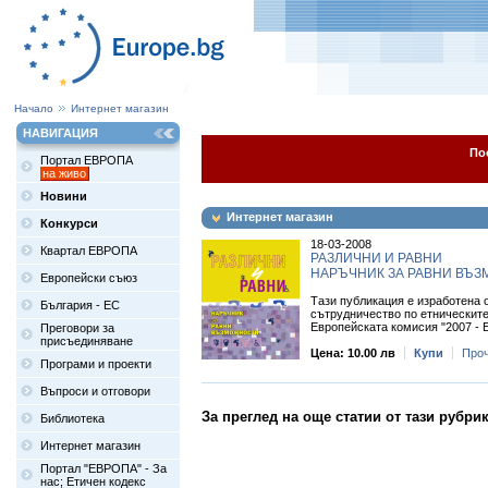
Начало
Интернет магазин
НАВИГАЦИЯ
По
Портал ЕВРОПА
на живо
Новини
Интернет магазин
Конкурси
18-03-2008
Квартал ЕВРОПА
РАЗЛИЧНИ И РАВНИ
НАРЪЧНИК ЗА РАВНИ ВЪ
Европейски съюз
Тази публикация е изработена 
България - ЕС
сътрудничество по етническите
Европейската комисия "2007 - Е
Преговори за
присъединяване
Цена: 10.00 лв
Купи
Проч
Програми и проекти
Въпроси и отговори
За преглед на още статии от тази рубри
Библиотека
Интернет магазин
Портал "ЕВРОПА" - За
нас; Етичен кодекс