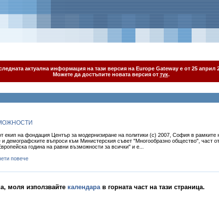
следната актуална информация на тази версия на Europe Gateway е от 25 април 2
Можете да достъпите новата версия от
тук
.
ЗМОЖНОСТИ
от екип на фондация Център за модернизиране на политики (c) 2007, София в рамките 
 и демографските въпроси към Министерския съвет "Многообразно общество", част от
вропейска година на равни възможности за всички" и е...
ети повече
ка, моля използвайте
календара
в горната част на тази страница.