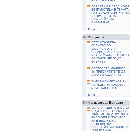
БОРБАТА С МЛАДЕЖКАТА
БЕЗРАБОТИЦА Е ТЕМАТА
НА ГРАЖДАНСКИЯ ФОРУМ
"АГОРА" 2013 НА
ЕВРОПЕЙСКИЯ
ПАРЛАМЕНТ
Още
Интервюта
ПЕТЯ СТАВРЕВА:
КОЛКОТО ПО
БАЛАНСИРАНА И
СПРАВЕДЛИВА ОСП
РЕАЛИЗИРАМЕ, ТОЛКОВА
ПО-ГОЛЯМ ЩЕ БЪДЕ
ЕФЕКТЪТ
СВЕТОСЛАВ МАЛИНОВ
ЗА ПРИОРИТЕТИТЕ СИ
КАТО ЕВРОДЕПУТАТ
КАЛОЯН СИМЕОНОВ ЗА
ПОГЛЕДА НА КОСОВО
КЪМ БЪДЕЩЕТО
Още
Фондовете за България
КОНСУЛТАЦИЯ ОТНОСНО
ГОДИШНА ПРОГРАМА ЗА
УЧАСТИЕ НА РЕПУБЛИКА
БЪЛГАРИЯ В ПРОЦЕСА
НА ВЗЕМАНЕ НА
РЕШЕНИЯ НА
ЕВРОПЕЙСКИЯ СЪЮЗ ЗА
2014 ГОДИНА