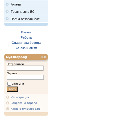
Анкети
Твоят глас в ЕС
Пътна безопасност
Имоти
Работа
Славянска беседа
Сълза и смях
My.Europe.bg
Потребител:
Парола:
Запомни
Регистрация
Забравена парола
Какво е my.Europe.bg