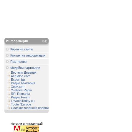
Информация
Карта на сайта
Контактна информация
Партньори
Медийни партньори
Вестник Дневник
Actualno.com
Expert.bg
Радио България
Хоризонт
Yvelines Radio
RFI Romania
Радио Fresh
LovechToday.eu
Toute l'Europe
Селскостопански новини
Изтегли и инсталирай