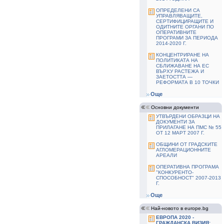
ОПРЕДЕЛЕНИ СА
УПРАВЛЯВАЩИТЕ,
СЕРТИФИЦИРАЩИТЕ И
ОДИТНИТЕ ОРГАНИ ПО
ОПЕРАТИВНИТЕ
ПРОГРАМИ ЗА ПЕРИОДА
2014-2020 Г.
КОНЦЕНТРИРАНЕ НА
ПОЛИТИКАТА НА
СБЛИЖАВАНЕ НА ЕС
ВЪРХУ РАСТЕЖА И
ЗАЕТОСТТА —
РЕФОРМАТА В 10 ТОЧКИ
Още
Основни документи
УТВЪРДЕНИ ОБРАЗЦИ НА
ДОКУМЕНТИ ЗА
ПРИЛАГАНЕ НА ПМС № 55
ОТ 12 МАРТ 2007 Г.
ОБЩИНИ ОТ ГРАДСКИТЕ
АГЛОМЕРАЦИОННИТЕ
АРЕАЛИ
ОПЕРАТИВНА ПРОГРАМА
"КОНКУРЕНТО-
СПОСОБНОСТ" 2007-2013
Г.
Още
Най-новото в europe.bg
ЕВРОПА 2020 -
ГРАЖДАНСКА ВИЗИЯ: