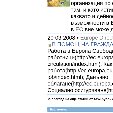
организация по 
там, и като ист
каквато и дейно
възможности в Е
в ЕС вие може д
20-03-2008 •
Europe Direc
В ПОМОЩ НА ГРАЖД
Работа в Европа Свобод
работници(http://ec.europa
circulation/index.html); К
работа(http://ec.europa.eu
job/index.html); Данъчно
облагане(http://ec.europa.
Социално осигуряване(htt
За преглед на още статии от тази рубри
Библиотека