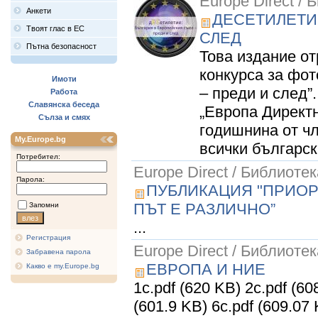
Europe Direct / 
Анкети
ДЕСЕТИЛЕТИ
Твоят глас в ЕС
СЛЕД
Пътна безопасност
Това издание от
конкурса за фо
Имоти
– преди и след
Работа
Славянска беседа
„Европа Директн
Сълза и смях
годишнина от ч
My.Europe.bg
всички български
Потребител:
Europe Direct / Библиотек
Парола:
ПУБЛИКАЦИЯ "ПРИОРИ
ПЪТ Е РАЗЛИЧНО”
Запомни
...
Регистрация
Europe Direct / Библиотек
Забравена парола
ЕВРОПА И НИЕ
Какво е my.Europe.bg
1c.pdf (620 KB) 2c.pdf (60
(601.9 KB) 6c.pdf (609.07 