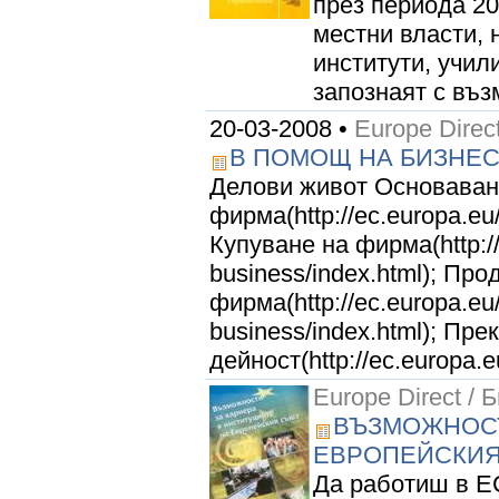
през периода 20
местни власти, 
институти, учил
запознаят с въз
20-03-2008 •
Europe Direc
В ПОМОЩ НА БИЗНЕ
Делови живот Основаван
фирма(http://ec.europa.eu/
Купуване на фирма(http://
business/index.html); Про
фирма(http://ec.europa.eu/
business/index.html); Пре
дейност(http://ec.europa.
Europe Direct / 
ВЪЗМОЖНОСТ
ЕВРОПЕЙСКИ
Да работиш в Е