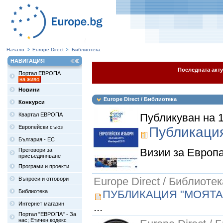
Начало
Europe Direct
Библиотека
НАВИГАЦИЯ
Последната акту
Портал ЕВРОПА
на живо
Новини
Europe Direct / Библиотека
Конкурси
Квартал ЕВРОПА
Публикуван на 1
Европейски съюз
Публикация
България - ЕС
Визии за Европа 
Преговори за
присъединяване
Програми и проекти
Europe Direct / Библиотек
Въпроси и отговори
Библиотека
ПУБЛИКАЦИЯ "МОЯТА
Интернет магазин
...
Портал "ЕВРОПА" - За
нас; Етичен кодекс