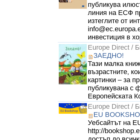
публикува илюст
линия на ЕСФ пр
изтеглите от ин
info@ec.europa.
инвестиция в хор
Europe Direct / 
ЗАЕДНО!
Тази малка книж
възрастните, ко
картинки – за п
публикувана с 
Европейската Ко
Europe Direct / 
EU BOOKSH
Уебсайтът на E
http://bookshop.
достъп до всичк