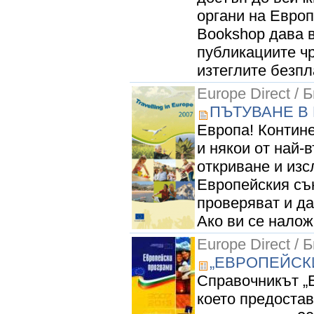
органи на Европ
Bookshop дава 
публикациите ч
изтеглите безпл
Europe Direct / 
ПЪТУВАНЕ В
Европа! Контине
и някои от най-
откриване и изс
Европейския съю
проверяват и да
Ако ви се налож
Europe Direct / 
„ЕВРОПЕЙСКИ
Справочникът „Е
което предоста