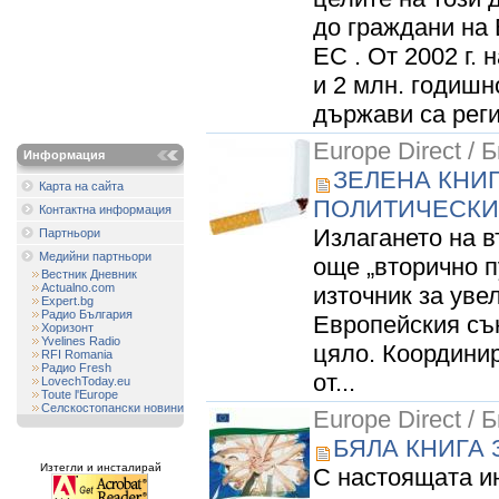
до граждани на 
ЕС . От 2002 г.
и 2 млн. годишно
държави са реги
Europe Direct / 
Информация
ЗЕЛЕНА КНИГ
Карта на сайта
ПОЛИТИЧЕСКИ
Контактна информация
Излагането на в
Партньори
Медийни партньори
още „вторично п
Вестник Дневник
Actualno.com
източник за уве
Expert.bg
Радио България
Европейския съ
Хоризонт
Yvelines Radio
цяло. Координир
RFI Romania
Радио Fresh
от...
LovechToday.eu
Toute l'Europe
Селскостопански новини
Europe Direct / 
БЯЛА КНИГА 
Изтегли и инсталирай
С настоящата и