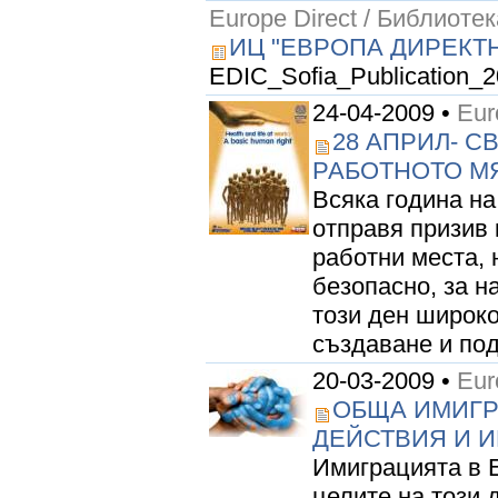
Europe Direct / Библиотек
ИЦ "ЕВРОПА ДИРЕКТН
EDIC_Sofia_Publication_20
24-04-2009 •
Eur
28 АПРИЛ- С
РАБОТНОТО М
Всяка година н
отправя призив
работни места, 
безопасно, за н
този ден широко
създаване и под
20-03-2009 •
Eur
ОБЩА ИМИГР
ДЕЙСТВИЯ И 
Имиграцията в Е
целите на този 