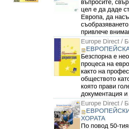
въпросите, свър
цел е да даде с
Европа, да насъ
съобразяването 
привлече вниман
Europe Direct / 
ЕВРОПЕЙСКА
Безспорна е не
процеса на евр
както на профес
обществото като
която прави гол
документация и 
Europe Direct / 
ЕВРОПЕЙСКИ
ХОРАТА
По повод 50-ти