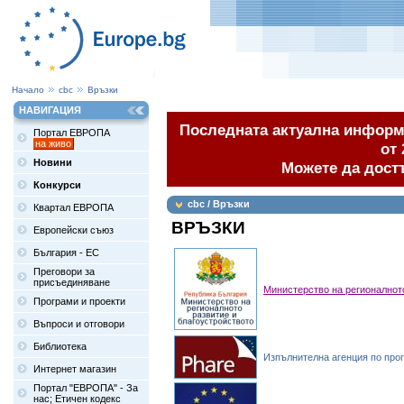
Начало
cbc
Връзки
НАВИГАЦИЯ
Последната актуална информа
Портал ЕВРОПА
на живо
от 
Новини
Можете да дост
Конкурси
cbc / Връзки
Квартал ЕВРОПА
ВРЪЗКИ
Европейски съюз
България - ЕС
Преговори за
присъединяване
Министерство на регионалнот
Програми и проекти
Въпроси и отговори
Библиотека
Изпълнителна агенция по про
Интернет магазин
Портал "ЕВРОПА" - За
нас; Етичен кодекс