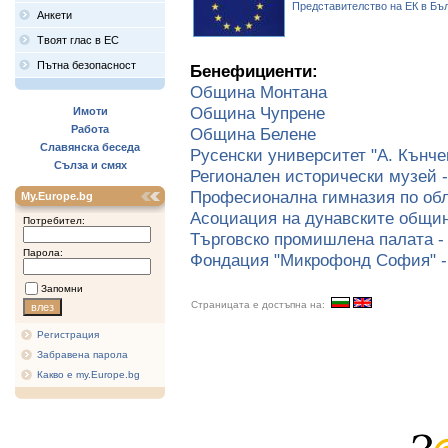
Представителство на ЕК в Бъ
Анкети
Твоят глас в ЕС
Пътна безопасност
Бенефициенти:
Община Монтана
Община Чупрене
Имоти
Работа
Община Белене
Славянска беседа
Русенски университет "А. Кънче
Сълза и смях
Регионален исторически музей 
Професионална гимназия по обл
My.Europe.bg
Асоциация на дунавските общин
Потребител:
Търговско промишлена палата -
Парола:
Фондация "Микрофонд София" -
Запомни
Страницата е достъпна на:
Регистрация
Забравена парола
Какво е my.Europe.bg