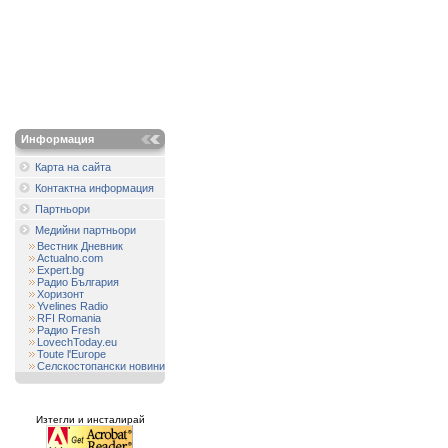
Информация
Карта на сайта
Контактна информация
Партньори
Медийни партньори
Вестник Дневник
Actualno.com
Expert.bg
Радио България
Хоризонт
Yvelines Radio
RFI Romania
Радио Fresh
LovechToday.eu
Toute l'Europe
Селскостопански новини
Изтегли и инсталирай