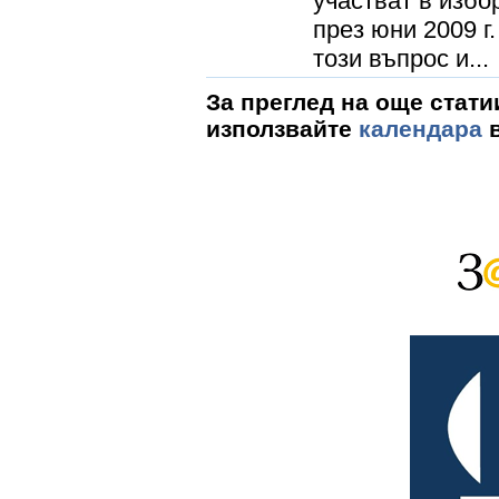
участват в избо
през юни 2009 
този въпрос и...
За преглед на още стати
използвайте
календара
в