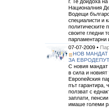
г. Те дойдоха на
Националния Де
Водещи българс
специалисти и к
политическите п
своите гледни т
парламентарни и
07-07-2009 •
Пар
НОВ МАНДАТ 
ЗА ЕВРОДЕПУ
С новия мандат
в сила и новият
Европейския пар
път гарантира, 
ползват с еднак
заплати, пенсии
имаше големи р