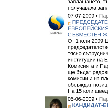
заплащането, тъ
получаваха запл
07-07-2009 •
Пар
ПРЕДСЕДАТЕ
ЕВРОПЕЙСКИЯ
СЪВМЕСТЕН Ж
От 1 юли 2009 Ш
председателств
тясно сътруднич
институции на Е
Комисията и Па
ще бъдат редов
комисии и на пл
обсъждат позици
На 15 юли шведс
05-06-2009 •
Пар
КАНДИДАТ-Е