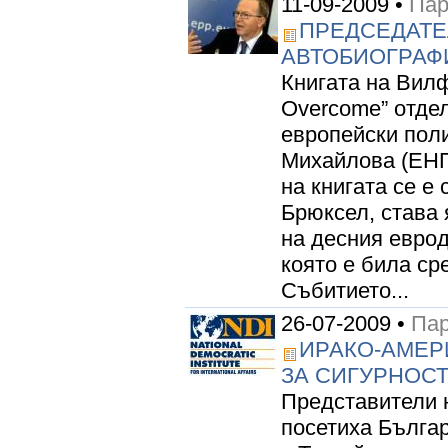
11-09-2009 •
Пар
ПРЕДСЕДАТЕ
АВТОБИОГРАФ
Книгата на Вилфр
Overcome” отде
европейски пол
Михайлова (ЕНП
на книгата се е 
Брюксел, става 
на десния евро
която е била ср
Събитието...
26-07-2009 •
Пар
ИРАКО-АМЕР
ЗА СИГУРНОС
Представители 
посетиха Българ