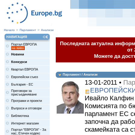
Начало
Парламент
Анализи
НАВИГАЦИЯ
Последната актуална информа
Портал ЕВРОПА
на живо
от 
Новини
Можете да дост
Конкурси
Квартал ЕВРОПА
Парламент / Анализи
Европейски съюз
13-01-2011 •
Пар
България - ЕС
ЕВРОПЕЙСК
Преговори за
присъединяване
Ивайло Калфин 
Програми и проекти
Комисията по б
Въпроси и отговори
парламент ЕС се
Библиотека
започна да рабо
Интернет магазин
скамейката са с
Портал "ЕВРОПА" - За
нас; Етичен кодекс