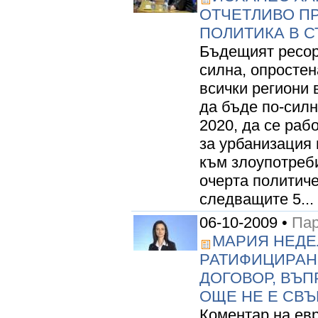
ОТЧЕТЛИВО П
ПОЛИТИКА В С
Бъдещият ресор
силна, опростен
всички региони 
да бъде по-силн
2020, да се раб
за урбанизация 
към злоупотреби
очерта политиче
следващите 5...
06-10-2009 •
Пар
МАРИЯ НЕДЕЛ
РАТИФИЦИРАН
ДОГОВОР, ВЪП
ОЩЕ НЕ Е СВ
Коментар на ев