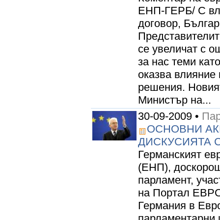
ЕНП-ГЕРБ/ С вл
договор, Българ
Представителит
се увеличат с о
за нас теми кат
оказва влияние 
решения. Новият
Министър на...
30-09-2009 •
Пар
ОСНОВНИ АК
ДИСКУСИЯТА С
Германският ев
(ЕНП), доскоро
парламент, учас
на Портал ЕВРО
Германия в Евр
парламентарни и