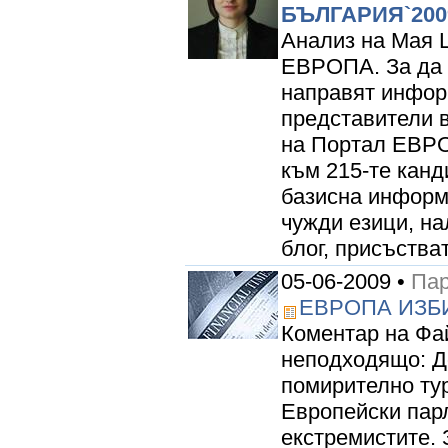
БЪЛГАРИЯ`200
Анализ на Мая 
ЕВРОПА. За да 
направят инфор
представители 
на Портал ЕВРО
към 215-те канд
базисна информ
чужди езици, на
блог, присъстват 
05-06-2009 •
Пар
ЕВРОПА ИЗБ
Коментар на Фа
неподходящо: Д
помирително тур
Европейски парл
екстремистите. 