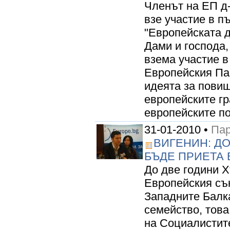
Членът на ЕП д
взе участие в п
"Европейската 
Дами и господа,
взема участие в
Европейския Па
идеята за повиш
европейските г
европейските по
31-01-2010 •
Пар
ВИГЕНИН: Д
БЪДЕ ПРИЕТА
До две години 
Европейския съю
Западните Балка
семейство, това
на Социалистит