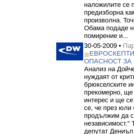
наложилите се п
предизборна ка
произволна. Точ
Обама подаде н
помирение и...
30-05-2009 •
Пар
ЕВРОСКЕПТИ
ОПАСНОСТ ЗА
Анализ на Дойче
нуждаят от крит
брюкселските и
прекомерно, ще 
интерес и ще се
се, че през юли 
продължим да с
независимост." 
депутат Дениъл 