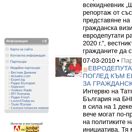
всекидневник „
репортаж от съ
представяне на 
гражданска визи
евродепутати ра
Информация
2020 г.”, вестни
гражданите да с
Карта на сайта
Контактна информация
07-03-2010 •
Пар
Партньори
ЕВРОДЕПУТА
Медийни партньори
Вестник Дневник
ПОГЛЕД КЪМ Е
Actualno.com
Expert.bg
ЗА ГРАЖДАНС
Радио България
Хоризонт
Интервю на Тат
Yvelines Radio
RFI Romania
България на БНР
Радио Fresh
LovechToday.eu
Toute l'Europe
в сила на 1 дек
Селскостопански новини
вече могат по-п
на политиките н
Изтегли и инсталирай
инициатива. Тя 