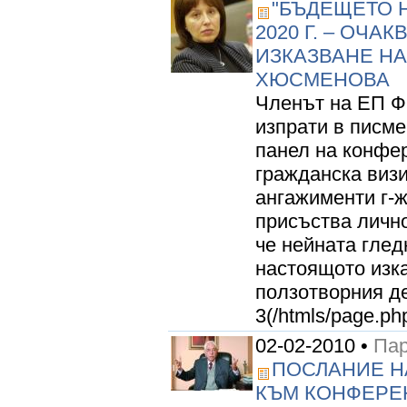
"БЪДЕЩЕТО 
2020 Г. – ОЧА
ИЗКАЗВАНЕ НА
ХЮСМЕНОВА
Членът на ЕП 
изпрати в писме
панел на конфер
гражданска виз
ангажименти г-
присъства лично
че нейната глед
настоящото изк
ползотворния д
3(/htmls/page.ph
02-02-2010 •
Пар
ПОСЛАНИЕ Н
КЪМ КОНФЕРЕН