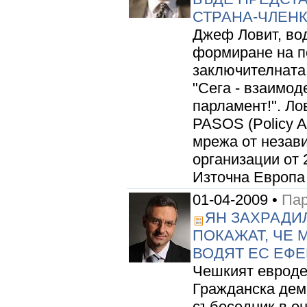
СТРАНА-ЧЛЕН
Джеф Ловит, во
формиране на по
заключителната
"Сега - взаимо
парламент!". Ло
PASOS (Policy As
мрежа от незави
организации от 
Източна Европа 
01-04-2009 •
Пар
ЯН ЗАХРАДИЛ
ПОКАЖАТ, ЧЕ 
ВОДЯТ ЕС ЕФ
Чешкият евроде
Гражданска дем
събеседник в о