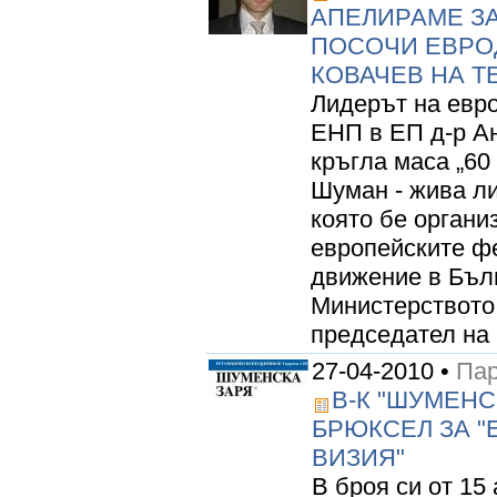
АПЕЛИРАМЕ ЗА
ПОСОЧИ ЕВРОД
КОВАЧЕВ НА Т
Лидерът на евро
ЕНП в ЕП д-р А
кръгла маса „60
Шуман - жива ли
която бе органи
европейските ф
движение в Бъл
Министерството 
председател на 
27-04-2010 •
Пар
В-К "ШУМЕНС
БРЮКСЕЛ ЗА "
ВИЗИЯ"
В броя си от 15