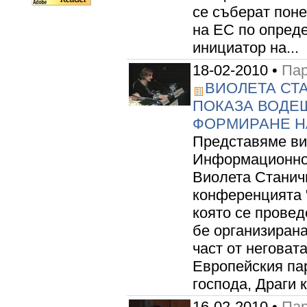
се съберат поне
на ЕС по опреде
инициатор на...
18-02-2010 •
Пар
ВИОЛЕТА СТ
ПОКАЗА ВОДЕ
ФОРМИРАНЕ Н
Представяме ви
Информационнот
Виолета Станичи
конференцията "
която се провед
бе организирана
част от неговат
Европейския па
господа, Драги к
16-02-2010 •
Пар