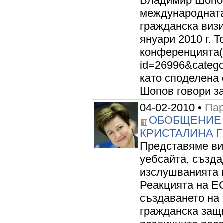
Владимир Шопов,
международната
гражданска визи
януари 2010 г. Т
конференцията(/
id=26996&catego
като споделена 
Шопов говори за
04-02-2010 •
Пар
ОБОБЩЕНИЕ 
КРИСТАЛИНА 
Представяме ви
уебсайта, създа
изслушванията 
Реакцията на ЕС
създаването на
гражданска защи