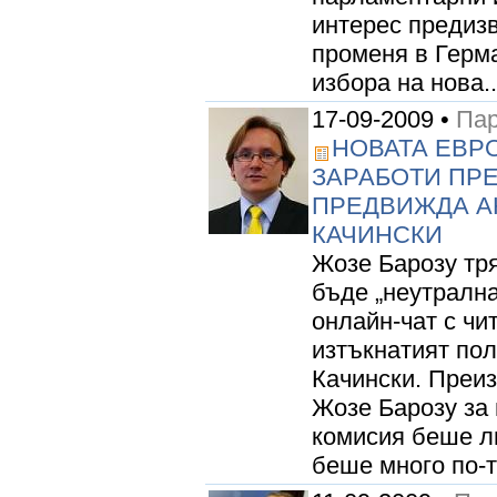
интерес предизв
променя в Герм
избора на нова..
17-09-2009 •
Пар
НОВАТА ЕВР
ЗАРАБОТИ ПРЕД
ПРЕДВИЖДА А
КАЧИНСКИ
Жозе Барозу тр
бъде „неутрална
онлайн-чат с ч
изтъкнатият по
Качински. Преиз
Жозе Барозу за
комисия беше ли
беше много по-тр