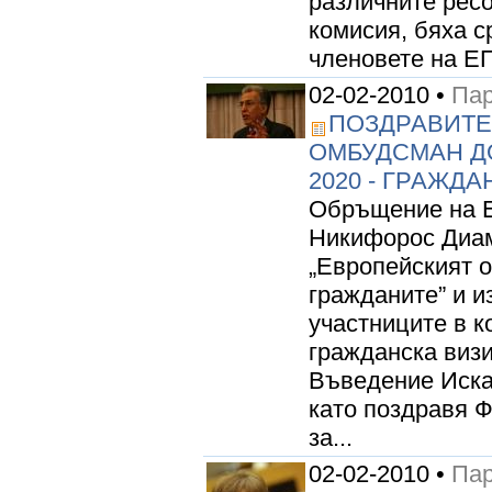
различните рес
комисия, бяха с
членовете на ЕП
02-02-2010 •
Пар
ПОЗДРАВИТЕ
ОМБУДСМАН Д
2020 - ГРАЖДА
Обръщение на Е
Никифорос Диам
„Европейският 
гражданите” и и
участниците в 
гражданска визия
Въведение Иска
като поздравя Ф
за...
02-02-2010 •
Пар