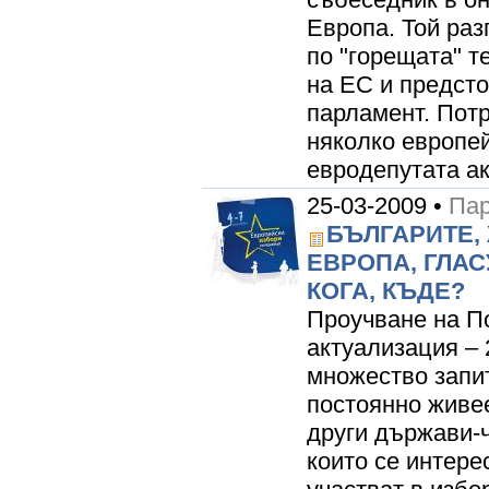
Европа. Той раз
по "горещата" 
на ЕС и предст
парламент. Пот
няколко европе
евродепутата ак
25-03-2009 •
Пар
БЪЛГАРИТЕ,
ЕВРОПА, ГЛАС
КОГА, КЪДЕ?
Проучване на 
актуализация – 
множество запи
постоянно живе
други държави-
които се интере