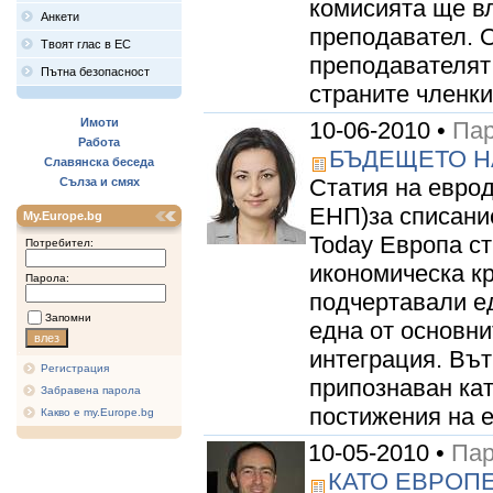
комисията ще вл
Анкети
преподавател. О
Твоят глас в ЕС
преподавателят
Пътна безопасност
страните членки
Имоти
10-06-2010 •
Пар
Работа
БЪДЕЩЕТО Н
Славянска беседа
Статия на евро
Сълза и смях
ЕНП)за списани
My.Europe.bg
Today Европа ст
Потребител:
икономическа кр
Парола:
подчертавали е
Запомни
една от основни
интеграция. Вът
Регистрация
припознаван кат
Забравена парола
постижения на е
Какво е my.Europe.bg
10-05-2010 •
Пар
КАТО ЕВРОП