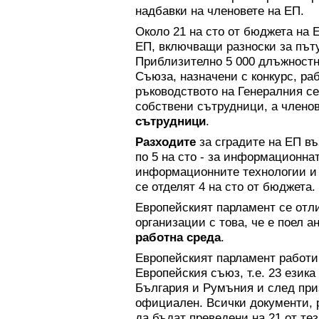
надбавки на членовете на ЕП.
Около 21 на сто от бюджета на Е
ЕП, включващи разноски за път
Приблизително 5 000 длъжностн
Съюза, назначени с конкурс, ра
ръководството на Генералния се
собствени сътрудници, а членов
сътрудници
.
Разходите
за сградите на ЕП въз
по 5 на сто - за информационнат
информационните технологии и 
се отделят 4 на сто от бюджета.
Европейският парламент се отл
организации с това, че е поел 
работна
среда
.
Европейският парламент работи
Европейския съюз, т.е. 23 езика
България и Румъния и след приз
официален. Всички документи, 
да бъдат преведени на 21 от те