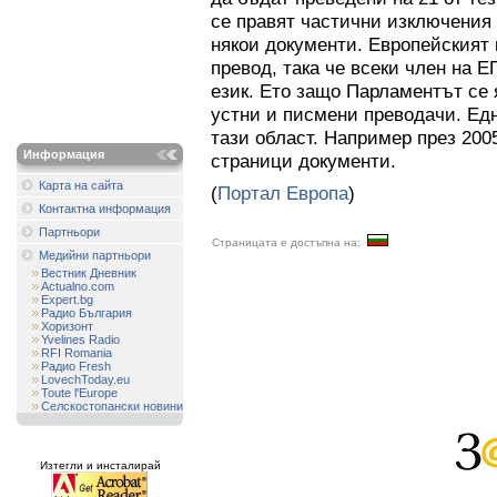
се правят частични изключения 
някои документи. Европейският
превод, така че всеки член на Е
език. Ето защо Парламентът се 
устни и писмени преводачи. Едн
тази област. Например през 200
Информация
страници документи.
Карта на сайта
(
Портал Европа
)
Контактна информация
Партньори
Страницата е достъпна на:
Медийни партньори
Вестник Дневник
Actualno.com
Expert.bg
Радио България
Хоризонт
Yvelines Radio
RFI Romania
Радио Fresh
LovechToday.eu
Toute l'Europe
Селскостопански новини
Изтегли и инсталирай