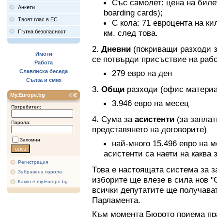
Със самолет: цена на биле
Анкети
boarding cards);
Твоят глас в ЕС
С кола: 71 евроцента на ки
км. след това.
Пътна безопасност
2.
Дневни
(покриващи разходи за
Имоти
се потвърди присъствие на рабо
Работа
Славянска беседа
279 евро на ден
Сълза и смях
3.
Общи
разходи (офис материал
My.Europe.bg
3.946 евро на месец
Потребител:
4. Сума за
асистенти
(за заплат
Парола:
представянето на договорите)
Запомни
най-много 15.496 евро на м
асистенти са наети на каква 
Регистрация
Това е настоящата система за з
Забравена парола
изборите ще влезе в сила нов "С
Какво е my.Europe.bg
всички депутатите ще получават
Парламента.
Към момента Бюрото приема пра