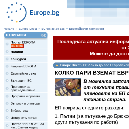
Начало
Europe Direct
ЕС близо до вас
Европейският парламент
НАВИГАЦИЯ
Последната актуална информа
Портал ЕВРОПА
на живо
от 
Новини
Можете да дост
Конкурси
Europe Direct / ЕС близо до вас / Европейс
Квартал ЕВРОПА
КОЛКО ПАРИ ВЗЕМАТ ЕВ
Европейски съюз
В момента заплат
България - ЕС
от техните прав
Преговори за
присъединяване
членовете на ЕП 
Програми и проекти
тяхната страна.
Въпроси и отговори
ЕП покрива следните разходи:
Библиотека
1.
Пътни
(за пътуване до Брюксе
Интернет магазин
други пътувания по работа)
Портал "ЕВРОПА" - За
нас; Етичен кодекс