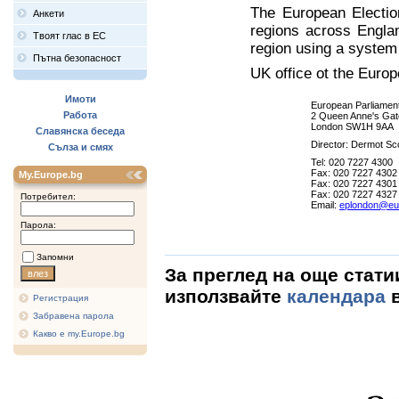
The European Electio
Анкети
regions across Engla
Твоят глас в ЕС
region using a system 
Пътна безопасност
UK office ot the Euro
Имоти
European Parliamen
Работа
2 Queen Anne's Gat
London SW1H 9AA
Славянска беседа
Director: Dermot Sc
Сълза и смях
Tel: 020 7227 4300
Fax: 020 7227 4302
My.Europe.bg
Fax: 020 7227 4301 
Fax: 020 7227 4327
Потребител:
Email:
eplondon@eur
Парола:
Запомни
За преглед на още стати
използвайте
календара
в
Регистрация
Забравена парола
Какво е my.Europe.bg