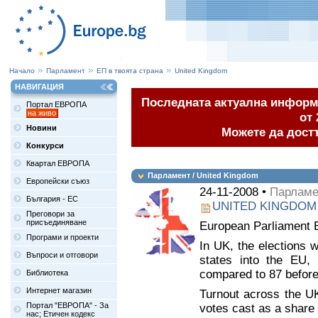
Начало
Парламент
ЕП в твоята страна
United Kingdom
НАВИГАЦИЯ
Последната актуална информа
Портал ЕВРОПА
на живо
от 
Новини
Можете да дост
Конкурси
Квартал ЕВРОПА
Парламент / United Kingdom
Европейски съюз
24-11-2008 •
Парламен
България - ЕС
UNITED KINGDOM
Преговори за
присъединяване
European Parliament 
Програми и проекти
In UK, the elections 
Въпроси и отговори
states into the EU,
compared to 87 before 
Библиотека
Интернет магазин
Turnout across the U
Портал "ЕВРОПА" - За
votes cast as a share 
нас; Етичен кодекс