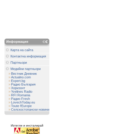
Информация
Карта на сайта
Контактна информация
Партньори
Медийни партньори
Вестник Дневник
Actualno.com
Expert.bg
Радио България
Хоризонт
Yvelines Radio
RFI Romania
Радио Fresh
LovechToday.eu
Toute l'Europe
Селскостопански новини
Изтегли и инсталирай