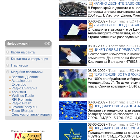
КРАЙНО ДЕСНИТЕ ЗАВОЮВ
В Европа крайно дясното е в на
понесоха и някои значителни за
2004 год. В Австрия, Дания, Финл
08-06-2009 •
Твоят глас в ЕС / 
УБЕДИТЕЛНО ПРЕДСТАВЯН
Опозицията в държавите от Цен
Анализаторите отбелязват, че п
страни започнаха разследвания. 
Информация
08-06-2009 •
Твоят глас в ЕС / 
ЦИКЕП ОБЯВИ ПРЕДВАРИТ
Карта на сайта
Централната избирателна комиси
комисията. Данните са на базат
Контактна информация
Коалиция за България - 476618, 1
Партньори
08-06-2009 •
Твоят глас в ЕС / 
Медийни партньори
ГЕРБ ПЕЧЕЛИ ВОТА В ЧУЖ
Вестник Дневник
На 100% са обработени изборнит
Actualno.com
Агенция „Фокус". По думите му, 
Expert.bg
гласа; Синята коалиция - 1 810 гл
Радио България
Хоризонт
Yvelines Radio
RFI Romania
08-06-2009 •
Твоят глас в ЕС / 
Радио Fresh
ПРЕДВАРИТЕЛНИ ДАННИ ЗА
LovechToday.eu
Запазва се тенденцията за раз
Toute l'Europe
разпределение на гласовете: ГЕ
Селскостопански новини
7,90%, ЛИДЕР - 5,72%; РЗС - 4,6
07-06-2009 •
Твоят глас в ЕС / 
ПРЕДВАРИТЕЛНИ РЕЗУЛТА
Изтегли и инсталирай
Предварителни данни за странат
4.89% 2 ПП "ЛИДЕР"5.86% 3 ГЕ
ПАТРИОТИЧНИТЕ СИЛИ "ЗАЩИТ