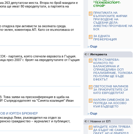
а 263 депутатски места. Втора по брой мандати е
"TЕХНОЕКСПОРТ-
СТРОЙ"
опа ще имат 80 евродепутати, а партията на
ПРАКТИКАТА НА
БЪЛГАРСКИТЕ ФИРМИ
ПРИ ВОДЕНЕ НА
СЪДЕБНИ ДЕЛА:
 отидоха при активисти за околната среда.
АНКЕТНО ПРОУЧВАНЕ НА
БСК
о-зелен, коментира АП. Като се възползваха от
ЗА ЕДНАТА
ПРЕФЕРЕНЦИЯ
Още
Интервюта
ОК - партията, която спечели евровота в Гърция.
ица през 2007 г. броят на евродепутатите от Гърция
ПЕТЯ СТАВРЕВА:
КОЛКОТО ПО
БАЛАНСИРАНА И
СПРАВЕДЛИВА ОСП
РЕАЛИЗИРАМЕ, ТОЛКОВА
ПО-ГОЛЯМ ЩЕ БЪДЕ
ЕФЕКТЪТ
СВЕТОСЛАВ МАЛИНОВ
ЗА ПРИОРИТЕТИТЕ СИ
КАТО ЕВРОДЕПУТАТ
В. Това заяви на пресконференция в щаба на
КАЛОЯН СИМЕОНОВ ЗА
НР. Съпредседателят на "Синята коалиция" Иван
ПОГЛЕДА НА КОСОВО
КЪМ БЪДЕЩЕТО
ТОВ И ЮРГЕН БРЮКНЕР
Още
сандър Леви, ръководител на отдел за
ренско гражданство – журналист и публицист,
Новини от ЕП
МЛАДИТЕ ХОРА ТРЯБВА
ДА БЪДАТ НЕ САМО
ОБЕКТ, НО И ДВИГАТЕЛ