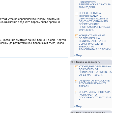
РЕШЕНИЯ НА
ЕВРОПЕЙСКИЯ СЪЮЗ ЗА
2014 ГОДИНА
ОПРЕДЕЛЕНИ СА
УПРАВЛЯВАЩИТЕ,
СЕРТИФИЦИРАЩИТЕ И
стват утре на европейските избори, припомня
ОДИТНИТЕ ОРГАНИ ПО
стана възможно след като парламентът промени
ОПЕРАТИВНИТЕ
ПРОГРАМИ ЗА ПЕРИОДА
2014-2020 Г.
КОНЦЕНТРИРАНЕ НА
ПОЛИТИКАТА НА
и, което ние смятаме за най-важно и в един честен
СБЛИЖАВАНЕ НА ЕС
ое можем да разчитаме на Европейския съюз, какво
ВЪРХУ РАСТЕЖА И
ЗАЕТОСТТА —
РЕФОРМАТА В 10 ТОЧКИ
Още
Основни документи
УТВЪРДЕНИ ОБРАЗЦИ НА
ДОКУМЕНТИ ЗА
ПРИЛАГАНЕ НА ПМС № 55
ОТ 12 МАРТ 2007 Г.
ОБЩИНИ ОТ ГРАДСКИТЕ
АГЛОМЕРАЦИОННИТЕ
АРЕАЛИ
ОПЕРАТИВНА ПРОГРАМА
"КОНКУРЕНТО-
СПОСОБНОСТ" 2007-2013
Г.
Още
Най-новото в europe.bg