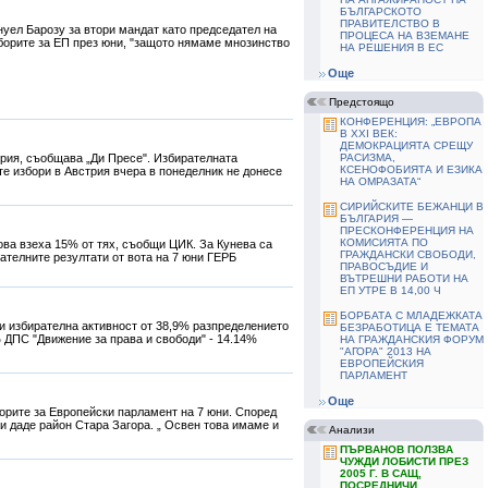
БЪЛГАРСКОТО
ПРАВИТЕЛСТВО В
нуел Барозу за втори мандат като председател на
ПРОЦЕСА НА ВЗЕМАНЕ
зборите за ЕП през юни, "защото нямаме мнозинство
НА РЕШЕНИЯ В ЕС
Още
Предстоящо
КОНФЕРЕНЦИЯ: „ЕВРОПА
В ХХІ ВЕК:
ДЕМОКРАЦИЯТА СРЕЩУ
трия, съобщава „Ди Пресе". Избирателната
РАСИЗМА,
КСЕНОФОБИЯТА И ЕЗИКА
те избори в Австрия вчера в понеделник не донесе
НА ОМРАЗАТА“
СИРИЙСКИТЕ БЕЖАНЦИ В
БЪЛГАРИЯ —
ПРЕСКОНФЕРЕНЦИЯ НА
КОМИСИЯТА ПО
ва взеха 15% от тях, съобщи ЦИК. За Кунева са
ГРАЖДАНСКИ СВОБОДИ,
ателните резултати от вота на 7 юни ГЕРБ
ПРАВОСЪДИЕ И
ВЪТРЕШНИ РАБОТИ НА
ЕП УТРЕ В 14,00 Ч
БОРБАТА С МЛАДЕЖКАТА
и избирателна активност от 38,9% разпределението
БЕЗРАБОТИЦА Е ТЕМАТА
% ДПС "Движение за права и свободи" - 14.14%
НА ГРАЖДАНСКИЯ ФОРУМ
"АГОРА" 2013 НА
ЕВРОПЕЙСКИЯ
ПАРЛАМЕНТ
Още
борите за Европейски парламент на 7 юни. Според
ки даде район Стара Загора. „ Освен това имаме и
Анализи
ПЪРВАНОВ ПОЛЗВА
ЧУЖДИ ЛОБИСТИ ПРЕЗ
2005 Г. В САЩ,
ПОСРЕДНИЧИ