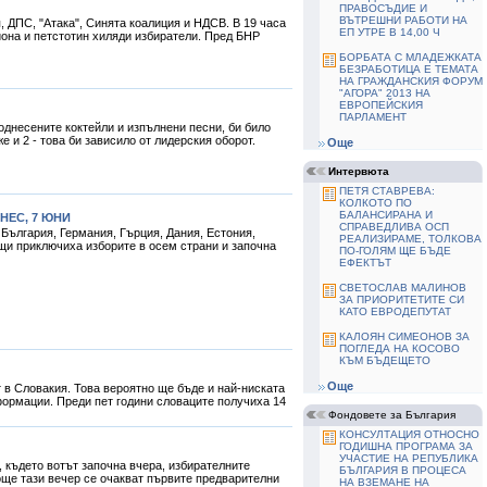
ПРАВОСЪДИЕ И
ВЪТРЕШНИ РАБОТИ НА
ДПС, "Атака", Синята коалиция и НДСВ. В 19 часа
ЕП УТРЕ В 14,00 Ч
она и петстотин хиляди избиратели. Пред БНР
БОРБАТА С МЛАДЕЖКАТА
БЕЗРАБОТИЦА Е ТЕМАТА
НА ГРАЖДАНСКИЯ ФОРУМ
"АГОРА" 2013 НА
ЕВРОПЕЙСКИЯ
ПАРЛАМЕНТ
однесените коктейли и изпълнени песни, би било
же и 2 - това би зависило от лидерския оборот.
Още
Интервюта
ПЕТЯ СТАВРЕВА:
КОЛКОТО ПО
БАЛАНСИРАНА И
НЕС, 7 ЮНИ
СПРАВЕДЛИВА ОСП
 България, Германия, Гърция, Дания, Естония,
РЕАЛИЗИРАМЕ, ТОЛКОВА
щи приключиха изборите в осем страни и започна
ПО-ГОЛЯМ ЩЕ БЪДЕ
ЕФЕКТЪТ
СВЕТОСЛАВ МАЛИНОВ
ЗА ПРИОРИТЕТИТЕ СИ
КАТО ЕВРОДЕПУТАТ
КАЛОЯН СИМЕОНОВ ЗА
ПОГЛЕДА НА КОСОВО
КЪМ БЪДЕЩЕТО
Още
 в Словакия. Това вероятно ще бъде и най-ниската
формации. Преди пет години словаците получиха 14
Фондовете за България
КОНСУЛТАЦИЯ ОТНОСНО
ГОДИШНА ПРОГРАМА ЗА
УЧАСТИЕ НА РЕПУБЛИКА
 където вотът започна вчера, избирателните
БЪЛГАРИЯ В ПРОЦЕСА
 още тази вечер се очакват първите предварителни
НА ВЗЕМАНЕ НА