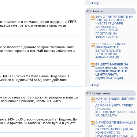
Още
Анкети
40% ОТ ЧИТАТЕЛИТЕ НА
ПОРТАЛ ЕВРОПА СЕ
вече, можеше и по-малко, заяви лидерът на ГЕРБ
ЧУВСТВАТ ДОБРЕ
аше да сме трета или четвърта сила, но аз
ЗАПОЗНАТИ С
ЕВРОПЕЙСКИТЕ
ПРОГРАМИ ЗА
ФИНАНСИРАНЕ
„ЕВРОПА В СОФИЯ”:
 разполагат с данните за броя гласували. Като
ГРАЖДАНИТЕ И
ли своето право на вот. Най-висока избирателна
ЕВРОПЕЙСКИТЕ
ПРОГРАМИ ЗА
ФИНАНСИРАНЕ
ВАШЕТО МНЕНИЕ ЗА
ЕФЕКТИВНОСТТА НА
ИНСПЕКТОРАТИТЕ В
ЦЕНТРАЛНАТА
на НДСВ в София 23 МИР Паола Недялкова. В
АДМИНИСТРАЦИЯ
мобили с надписи "АТАКА", което действие
Още
Предстоящо
т се осъзнава от българските граждани и това ще
КОНФЕРЕНЦИЯ: „ЕВРОПА
са написани в Брюксел", напомни Симеон
В ХХІ ВЕК:
ДЕМОКРАЦИЯТА СРЕЩУ
РАСИЗМА,
КСЕНОФОБИЯТА И ЕЗИКА
НА ОМРАЗАТА“
ия в 143-то ОУ „Георги Бенковски” в Подуяне. До
СИРИЙСКИТЕ БЕЖАНЦИ В
син на Кристиан и Милена - Йоан пусна в урната
БЪЛГАРИЯ —
ПРЕСКОНФЕРЕНЦИЯ НА
КОМИСИЯТА ПО
ГРАЖДАНСКИ СВОБОДИ,