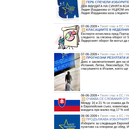
ГЕРБ СПЕЧЕЛИ ИЗБОРИТЕ
ДВА МАНДАТА НА СИНЯТА КОАЛИЦИ
Лидия Йорданова от НЦИОМ опов
Лидия Йорданова каза следните
07-06-2009 •
Твоят глас в ЕС / 
КЛАСАЦИИТЕ В НЕДЕЛНИ
Експерти изчислиха пред Портал
следното: за глезена оборот от 5
Лидерският оборот би могъл да е 
07-06-2009 •
Твоят глас в ЕС / 
ПРОГНОЗНИ РЕЗУЛТАТИ И
Днес е заключителният ден на о
Испания, Литва, Люксембург, П
гласуването в Италия, което ще 
06-06-2009 •
Твоят глас в ЕС / 
ОЧАКВА СЕ СЛОВАКИЯ ОТ
Между 16 и 21 % се очаква да б
в Европейския съюз, коментира 
мандата при малко под 17 % изб
06-06-2009 •
Твоят глас в ЕС / 
ПРОДЪЛЖАВА ИЗБОРНИЯТ 
Изборите за следващия Европейс
пунктове са отворени до обяд. 