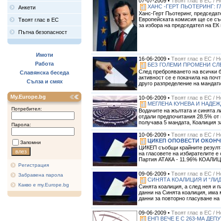
07-07-2009 •
Твоят глас в ЕС / 
ХАНС -ГЕРТ ПЬОТЕРИНГ: 
Анкети
Ханс-Герт Пьотеринг, председат
Европейската комисия ще се със
Твоят глас в ЕС
за избора на председател на ЕК 
Пътна безопасност
Имоти
16-06-2009 •
Твоят глас в ЕС / 
Работа
БЕЗ ГОЛЕМИ ПРОМЕНИ СЛЕ
След преброяването на всички б
Славянска беседа
активност се е покачила на поч
Сълза и смях
друго разпределение на мандатит
My.Europe.bg
10-06-2009 •
Твоят глас в ЕС / 
МЕГЛЕНА КУНЕВА И НАДЕЖ
Потребител:
Водачите на жълтата и синята 
отдали предпочитания 28.5% от 
получава 5 мандата, Коалиция за
Парола:
10-06-2009 •
Твоят глас в ЕС / 
ЦИКЕП ОПОВЕСТИ ОКОНЧА
Запомни
ЦИКЕП съобщи крайните резулта
на гласовете на избирателите е
Партия АТАКА - 11.96% КОАЛИЦ
Регистрация
09-06-2009 •
Твоят глас в ЕС / 
Забравена парола
СИНЯТА КОАЛИЦИЯ И “ЛИД
Какво е my.Europe.bg
Синята коалиция, а след нея и 
данни на Синята коалиция, има 
данни за повторно гласуване на н
09-06-2009 •
Твоят глас в ЕС / 
ЕНП ВЕЧЕ Е С 263-МА ДЕП