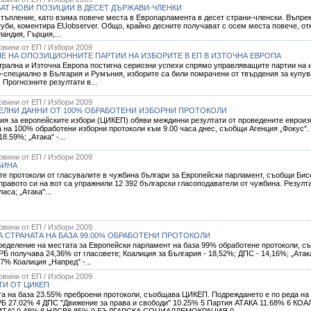
АТ НОВИ ПОЗИЦИИ В ДЕСЕТ ДЪРЖАВИ-ЧЛЕНКИ
стъпление, като взима повече места в Европарламента в десет страни-членски. Въпрек
губи, коментира EUobserver. Общо, крайно десните получават с осем места повече, от
андия, Гърция,...
Новини от ЕП / Избори 2009
Е НА ОПОЗИЦИОННИТЕ ПАРТИИ НА ИЗБОРИТЕ В ЕП В ИЗТОЧНА ЕВРОПА
трална и Източна Европа постигна сериозни успeхи спрямо управляващите партии на 
о-специално в България и Румъния, изборите са били помрачени от твърдения за купув
Прогнозните резултати в...
Новини от ЕП / Избори 2009
ЕЛНИ ДАННИ ОТ 100% ОБРАБОТЕНИ ИЗБОРНИ ПРОТОКОЛИ
я за европейските избори (ЦИКЕП) обяви междинни резултати от проведените евроизбо
а на 100% обработени изборни протоколи към 9.00 часа днес, съобщи Агенция „Фокус". 
8.59%; „Атака" -...
Новини от ЕП / Избори 2009
БИНА
е протоколи от гласувалите в чужбина българи за Европейски парламент, съобщи Бисе
правото си на вот са упражнили 12 392 български гласоподаватели от чужбина. Резулта
аса; „Атака"...
Новини от ЕП / Избори 2009
 СТРАНАТА НА БАЗА 99.00% ОБРАБОТЕНИ ПРОТОКОЛИ
пределение на местата за Европейски парламент на база 99% обработене протоколи, 
РБ получава 24,36% от гласовете; Коалиция за България - 18,52%; ДПС - 14,16%; „Атака
7% Коалиция „Напред" -...
Новини от ЕП / Избори 2009
ТИ ОТ ЦИКЕП
а на база 23.55% преброени протоколи, съобщава ЦИКЕП. Подреждането е по реда на б
РБ 27.02% 4 ДПС "Движение за права и свободи" 10.25% 5 Партия АТАКА 11.68% 6
А" 0.48% 8 НДСВ8.85% 9 БЪЛГАРСКА СОЦИАЛДЕМОКРАЦИЯ 0.