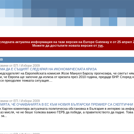
следната актуална информация на тази версия на Europe Gateway е от 25 април 2
Можете да достъпите новата версия от
тук
.
09
Новини от ЕП / Избори 2009
МА ДА Е СЪЩИЯТ СЛЕД КРАЯ НА ИКОНОМИЧЕСКАТА КРИЗА
едседателят на Европейската комисия Жозе Мануел Барозу прогнозира, че светът няма
и, че Европа ще започне да излиза от кризата през 2010 година, предаде БНР. Според 
се преодолее тежката ситуация....
Новини от ЕП / Избори 2009
МЯТА, ЧЕ ОЧАКВАНИЯТА В ЕС КЪМ НОВИЯ БЪЛГАРСКИ ПРЕМИЕР СА СКЕПТИЧНИ
 Хартен коментира актуалната политическа обстановка в България в интервю за инфор
 аз мисля, че не беше толкова важно ГЕРБ да победи, а правителството да падне. Това
за...