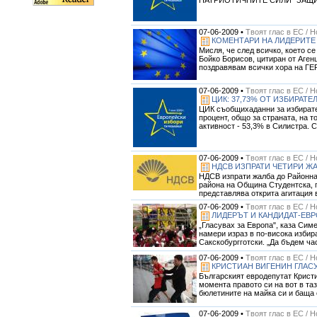
07-06-2009 •
Твоят глас в ЕС / 
КОМЕНТАРИ НА ЛИДЕРИТЕ
Мисля, че след всичко, което с
Бойко Борисов, цитиран от Агенц
поздравявам всички хора на ГЕРБ
07-06-2009 •
Твоят глас в ЕС / 
ЦИК: 37,73% ОТ ИЗБИРАТЕ
ЦИК съобщихаданни за избирател
процент, общо за страната, на т
активност - 53,3% в Силистра. С
07-06-2009 •
Твоят глас в ЕС / 
НДСВ ИЗПРАТИ ЧЕТИРИ Ж
НДСВ изпрати жалба до Районна
района на Община Студентска, п
представлява открита агитация в
07-06-2009 •
Твоят глас в ЕС / 
ЛИДЕРЪТ И КАНДИДАТ-ЕВР
„Гласувах за Европа", каза Сим
намери израз в по-висока избир
Сакскобургготски. „Да бъдем част
07-06-2009 •
Твоят глас в ЕС / 
КРИСТИАН ВИГЕНИН ГЛАСУ
Българският евродепутат Кристи
момента правото си на вот в та
бюлетините на майка си и баща с
07-06-2009 •
Твоят глас в ЕС / 