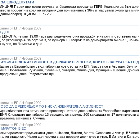
 ЗА ЕВРОДЕПУТАТИ
Я! Първи прогнозни резултати: бариерата прескачат ГЕРБ, Коалиция за България, 
ести проценти в края на изборния ден при активност 36% и гласували около два мили
 данни според НЦИОМ: ГЕРБ 26.5,...
Новини от ЕП / Избори 2009
Я ДЕН
 ЕВРОПА, че към 19.00 часа разпределението на продажбите на книги, съответно на п
, за украинеца 4, за обръча 3, за бункера 1. Оборотът на демокрацията би бил 1, но мо
нулев, но би могъл и да е...
Новини от ЕП / Избори 2009
 ИЗБИРАТЕЛНА АКТИВНОСТ В ДЪРЖАВИТЕ-ЧЛЕНКИ, КОИТО ГЛАСУВАТ ЗА ЕП Д
бщите за Европейския съюз избори за нов състав на ЕП. Гласува се в Австрия, Белгия,
олша, Португалия, Румъния, Словения, Унгария, Финландия, Франция и Швеция. До сно
продължи и днес. Резултатите ще...
Новини от ЕП / Избори 2009
НОВО ДА Е РЕКОРДЬОР ПО НИСКА ИЗБИРАТЕЛНА АКТИВНОСТ
ъде избирателната активност в провеждащите се днес избори за Европейски парламент
БНР. Словаците ще избират 13 евродепутата между 200 кандидата от 17 политически 
ирателна активност: Скучна...
Новини от ЕП / Избори 2009
МАРАТОН В ЕС
ки парламент продължават днес в Италия, Латвия, Малта, Словакия и Кипър. В Чехия,
Италия също като Чехия ще гласува в два поредни дне - днес и утре. В Латвия и Кипър