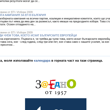
ителни резултати могат да се...
Новини от ЕП / Избори 2009
ТА КАМПАНИЯ ЗА ЕП В БЪЛГАРИЯ
зборната кампания на всички партии, коалиции и инициативни комитети, които ще уча
а първи път няма да има ден за размисъл, както имаше на предходните избори. Това 
ати. Освен отпадането на...
Новини от ЕП / Избори 2009
 ДА ЧУЕМ ТОВА, КОЕТО ИСКАТ БЪЛГАРСКИТЕ ЕВРОПЕЙЦИ
 на изречението. Първата е, че трябва да чуем това, което искат българските европейц
става сега, кое - след година, след три или пет, кое става само с нашите усилия, за к
 пресечни...
ка, моля използвайте
календара
в горната част на тази страница.