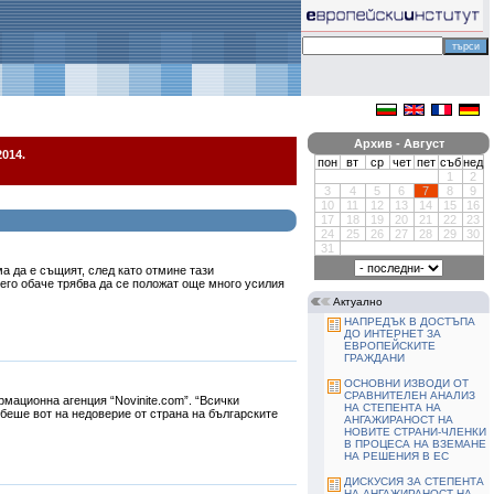
Архив - Август
014.
пон
вт
ср
чет
пет
съб
нед
1
2
3
4
5
6
7
8
9
10
11
12
13
14
15
16
17
18
19
20
21
22
23
24
25
26
27
28
29
30
31
 да е същият, след като отмине тази
него обаче трябва да се положат още много усилия
Актуално
НАПРЕДЪК В ДОСТЪПА
ДО ИНТЕРНЕТ ЗА
ЕВРОПЕЙСКИТЕ
ГРАЖДАНИ
ОСНОВНИ ИЗВОДИ ОТ
СРАВНИТЕЛЕН АНАЛИЗ
мационна агенция “Novinite.com”. “Всички
НА СТЕПЕНТА НА
 беше вот на недоверие от страна на българските
АНГАЖИРАНОСТ НА
НОВИТЕ СТРАНИ-ЧЛЕНКИ
В ПРОЦЕСА НА ВЗЕМАНЕ
НА РЕШЕНИЯ В ЕС
ДИСКУСИЯ ЗА СТЕПЕНТА
НА АНГАЖИРАНОСТ НА