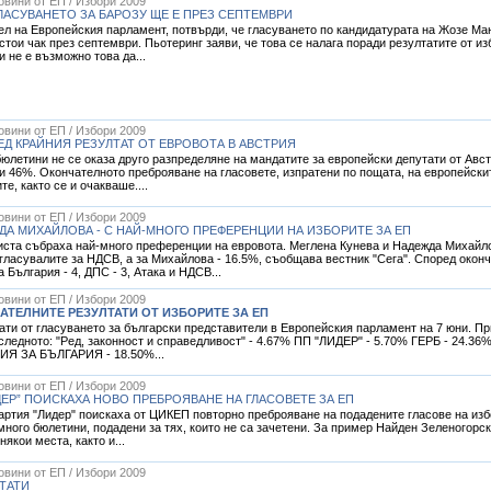
Новини от ЕП / Избори 2009
ГЛАСУВАНЕТО ЗА БАРОЗУ ЩЕ Е ПРЕЗ СЕПТЕМВРИ
ел на Европейския парламент, потвърди, че гласуването по кандидатурата на Жозе Ма
тои чак през септември. Пьотеринг заяви, че това се налага поради резултатите от и
и не е възможно това да...
Новини от ЕП / Избори 2009
Д КРАЙНИЯ РЕЗУЛТАТ ОТ ЕВРОВОТА В АВСТРИЯ
юлетини не се оказа друго разпределяне на мандатите за европейски депутати от Авс
ти 46%. Окончателното преброяване на гласовете, изпратени по пощата, на европейски
е, както се и очакваше....
Новини от ЕП / Избори 2009
ДА МИХАЙЛОВА - С НАЙ-МНОГО ПРЕФЕРЕНЦИИ НА ИЗБОРИТЕ ЗА ЕП
листа събраха най-много преференции на евровота. Меглена Кунева и Надежда Михайло
гласувалите за НДСВ, а за Михайлова - 16.5%, съобщава вестник "Сега". Според оконч
 България - 4, ДПС - 3, Атака и НДСВ...
Новини от ЕП / Избори 2009
ТЕЛНИТЕ РЕЗУЛТАТИ ОТ ИЗБОРИТЕ ЗА ЕП
ти от гласуването за български представители в Европейския парламент на 7 юни. Пр
 следното: "Ред, законност и справедливост" - 4.67% ПП "ЛИДЕР" - 5.70% ГЕРБ - 24.36
ИЯ ЗА БЪЛГАРИЯ - 18.50%...
Новини от ЕП / Избори 2009
ЕР” ПОИСКАХА НОВО ПРЕБРОЯВАНЕ НА ГЛАСОВЕТЕ ЗА ЕП
партия "Лидер" поискаха от ЦИКЕП повторно преброяване на подадените гласове на из
много бюлетини, подадени за тях, които не са зачетени. За пример Найден Зеленогорс
якои места, както и...
Новини от ЕП / Избори 2009
УТАТИ