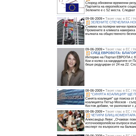
Според обновени временни резул
Партията на европейските социа
Зелените е с 52 места. Следват 
09-06-2009 •
Твоят глас в ЕС / 
ЗЕЛЕНИТЕ СПЕЧЕЛИХА НО
Снимки на полярни мечки превзе
Промените в климата намериха м
вълната на общественото безпок
09-06-2009 •
Твоят глас в ЕС / 
СЛЕД ЕВРОВОТА: БЛАГО
Интервю на Портал ЕВРОПА с бъл
Кои и колко са кандидатите от П
беше редуциран от 24 на 22. Спо
08-06-2009 •
Твоят глас в ЕС / 
"СИНЯТА КОАЛИЦИЯ" ЩЕ 
Синята коалиция" ще поиска от 
коалицията Петър Москов - съпр
Костов добави, че разполагат с д
08-06-2009 •
Твоят глас в ЕС / 
ЧЕТИРИ БЛИЦ-КОМЕНТАРА 
Александър Леви: „Очаквах пов
източноевропейски въпроси във 
експерт по въпросите на балкани
08-06-2009 •
Твоят глас в ЕС / 