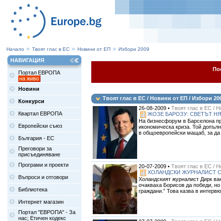
Начало
Твоят глас в ЕС
Новини от ЕП
Избори 2009
НАВИГАЦИЯ
По
Портал ЕВРОПА
на живо
Новини
Твоят глас в ЕС / Новини от ЕП / Избори 20
Конкурси
26-08-2009 •
Твоят глас в ЕС / 
Квартал ЕВРОПА
ЖОЗЕ БАРОЗУ: СВЕТЪТ НЯ
На бизнесфорум в Барселона пр
Европейски съюз
икономическа криза. Той допълн
в общоевропейски мащаб, за да 
България - ЕС
Преговори за
присъединяване
Програми и проекти
20-07-2009 •
Твоят глас в ЕС / 
ХОЛАНДСКИ ЖУРНАЛИСТ С
Въпроси и отговори
Холандският журналист Дирк ван
очакваха Борисов да победи, но
Библиотека
граждани.” Това казва в интервю 
Интернет магазин
Портал "ЕВРОПА" - За
нас; Етичен кодекс