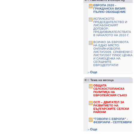
ЕВРОПА 2020 -
ГРАЖДАНСКА ВИЗИЯ:
ПЪЛНО ОБОБЩЕНИЕ
ИСПАНСКОТО
ПРЕДСЕДАТЕЛСТВО И
ЛИСАБОНСКИЯТ
ДОГОВОР:
ПРЕДИЗВИКАТЕЛСТВАТА
В НАЧАЛОТО НА 2010 Г.
ВСИЧКО ЗА ЕВРОВОТА
НА ЕДНО МЯСТО:
ОНЛАЙН-ИЗБОРИ;
ЛИСТИ'2009, СРАВНЕНИ С
ЛИСТИ'2007 ПЛЮС ЦЕНКА
И САМОЦЕНКА НА
СЕГАШНИТЕ
ЕВРОДЕПУТАТИ!
Още
Тема на месеца
ОБЩАТА
СЕЛСКОСТОПАНСКА
ПОЛИТИКА НА
ЕВРОПЕЙСКИЯ СЪЮЗ
ОСП – ДВИГАТЕЛ ЗА
РАЗВИТИЕТО НА
БЪЛГАРСКИТЕ СЕЛСКИ
РАЙОНИ
"ГОВОРИ С ЕВРОПА" -
ФЕВРУАРИ - СЕПТЕМВРИ
Още