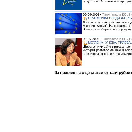
резултати. Окончателни предвар
06-06-2009 •
Твоят глас в ЕС / 
ПРИКЛЮЧВА ПРЕДИЗБОРНА
Днес в полунощ приключва преди
Агенция „Фокус". На практика з
Закона за избиране на евродепут
05-06-2009 •
Твоят глас в ЕС / 
МЕГЛЕНА КУНЕВА: ТРЯБВА
„Европа ни чува" е втората част
и открит разговор да кажем кое 
се изисква от нас и къде и какви
За преглед на още статии от тази рубри