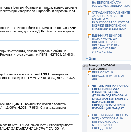
НА ЕВРОПЕЙСКАТА
МЛАДЕЖКА ИНИЦИАТИВА
и това в Белгия, Франция и Полша, крайно десните
колкото при изборите за Европейски парламент от
ОТПАДАНЕТО НА ВИЗИТЕ
ЗА КАНАДА И САЩ ЩЕ
ГАРАНТИРА
РАВНОПОСТАВЕНОСТ ЗА
ВСИЧКИ ЕВРОПЕЙСКИ
изборите за Европейски парламент, обобщава БНР.
ГРАЖДАНИ И БИЗНЕСА
ане на гласове, допълва ДПА. Властите и в двете
ЕДИННИЯТ ЦИФРОВ
ПАЗАР МОЖЕ ДА
СПОМОГНЕ ЗА ПО-
ПРОЗРАЧНО И ПО-
ДЕМОКРАТИЧНО
ри за страната, показа справка в сайта на
УПРАВЛЕНИЕ
Резултатите са следните: ГЕРБ - 627693, 24.48%;
Още
Мандат 2007-2009:
равносметка
ПРИНОСЪТ НА
р Троянов - говорител на ЦИКЕП, цитиран от
ЕВРОДЕПУТАТИТЕ ОТ
тите са следните: ГЕРБ- 2 818 гласа; ДПС - 2 338
ДПС
ЧИТАТЕЛИТЕ НА ПОРТАЛ
ЕВРОПА ИЗБРАХА
МАРИЕЛА БАЕВА,
ДУШАНА ЗДРАВКОВА И
КРИСТИАН ВИГЕНИН ЗА
НАЙ-УСПЕШНИ
съобщава ЦИКЕП. Комисията обяви следното
ЕВРОДЕПУТАТИ ПРЕЗ
" - 11,96%; НДСВ - 7,95%; Синята коалиция -
ИЗТИЧАЩИЯ МАНДАТ
ЕВГЕНИ КИРИЛОВ (ПЕС-
БСП) - ОТГОВОРИ НА
ВЪПРОСНИКА НА
юлетините. 1 "Ред, законност и справедливост"
БЪЛГАРСКИЯ
ЕВРОДЕПУТАТ
 КОАЛИЦИЯ ЗА БЪЛГАРИЯ 18.67% 7 СЪЮЗ НА