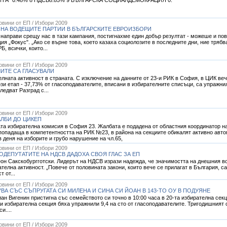
Новини от ЕП / Избори 2009
 НА ВОДЕЩИТЕ ПАРТИИ В БЪЛГАРСКИТЕ ЕВРОИЗБОРИ
е направи срещу нас в тази кампания, постигнахме един добър резултат - можеше и по
ия „Фокус". „Ако се върне това, което казаха социолозите в последните дни, ние трябв
, всички, които...
Новини от ЕП / Избори 2009
ЛИТЕ СА ГЛАСУВАЛИ
ната активност в страната. С изключение на данните от 23-и РИК в София, в ЦИК вече
ози етап - 37,73% от гласоподавателите, вписани в избирателните списъци, са упражни
ледват Разград с...
Новини от ЕП / Избори 2009
АЛБИ ДО ЦИКЕП
та избирателна комисия в София 23. Жалбата е подадена от областния координатор 
опадаща в компетентността на РИК №23, в района на секциите обикалят активно авто
 деня на изборите и грубо нарушение на чл.65,
Новини от ЕП / Избори 2009
ОДЕПУТАТИТЕ НА НДСВ ДАДОХА СВОЯ ГЛАС ЗА ЕП
еон Сакскобургготски. Лидерът на НДСВ изрази надежда, че значимостта на днешния во
ателна активност. „Повече от половината закони, които вече се прилагат в България, 
 от...
Новини от ЕП / Избори 2009
ВА СЪС СЪПРУГАТА СИ МИЛЕНА И СИНА СИ ЙОАН В 143-ТО ОУ В ПОДУЯНЕ
ан Вигенин пристигна със семейството си точно в 10:00 часа в 20-та избирателна секц
зи избирателна секция бяха упражнили 9,4 на сто от гласоподавателите. Тригодишният 
и....
Новини от ЕП / Избори 2009