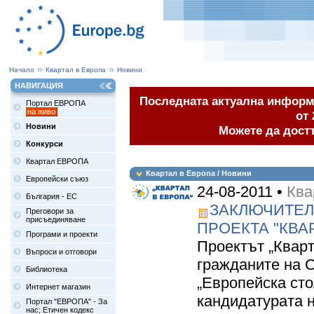
Начало
Квартал в Европа
Новини
НАВИГАЦИЯ
Последната актуална информа
Портал ЕВРОПА
на живо
от 
Новини
Можете да дост
Конкурси
Квартал ЕВРОПА
Квартал в Европа / Новини
Европейски съюз
24-08-2011 •
Ква
България - ЕС
ЗАКЛЮЧИТЕЛ
Преговори за
присъединяване
ПРОЕКТА "КВА
Програми и проекти
Проектът „Кварт
Въпроси и отговори
гражданите на 
Библиотека
„Европейска сто
Интернет магазин
кандидатурата 
Портал "ЕВРОПА" - За
нас; Етичен кодекс