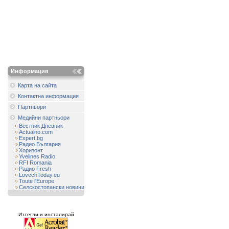
Информация
Карта на сайта
Контактна информация
Партньори
Медийни партньори
Вестник Дневник
Actualno.com
Expert.bg
Радио България
Хоризонт
Yvelines Radio
RFI Romania
Радио Fresh
LovechToday.eu
Toute l'Europe
Селскостопански новини
Изтегли и инсталирай