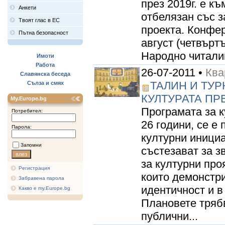
през 2019г. е к
Анкети
отбелязан със 
Твоят глас в ЕС
проекта. Конфе
Пътна безопасност
август (четвъртъ
Народно читали
Имоти
Работа
26-07-2011 •
Ква
Славянска беседа
ТАЛИН И ТУР
Сълза и смях
КУЛТУРАТА ПРЕЗ
My.Europe.bg
Програмата за к
Потребител:
26 години, се е
Парола:
културни инициа
Запомни
състезават за з
за културни про
Регистрация
които демонстр
Забравена парола
идентичност и в
Какво е my.Europe.bg
Плановете тряб
публични...