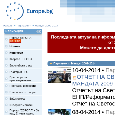
Начало
Парламент
Мандат 2009-2014
НАВИГАЦИЯ
Последната актуална информа
Портал ЕВРОПА
на живо
от 
Новини
Можете да дост
Конкурси
Квартал ЕВРОПА
Парламент / Мандат 2009-2014
Европейски съюз
10-04-2014 •
Пар
България - ЕС
ОТЧЕТ НА С
Преговори за
присъединяване
МАНДАТА 2009-
Програми и проекти
Отчетът на Свет
Въпроси и отговори
ЕНП/Реформатор
Библиотека
Отчет на Светос
Интернет магазин
Портал "ЕВРОПА" - За
08-04-2014 •
Пар
нас; Етичен кодекс