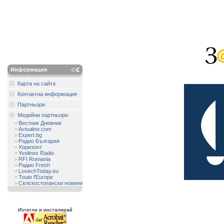
Информация
Карта на сайта
Контактна информация
Партньори
Медийни партньори
Вестник Дневник
Actualno.com
Expert.bg
Радио България
Хоризонт
Yvelines Radio
RFI Romania
Радио Fresh
LovechToday.eu
Toute l'Europe
Селскостопански новини
Изтегли и инсталирай