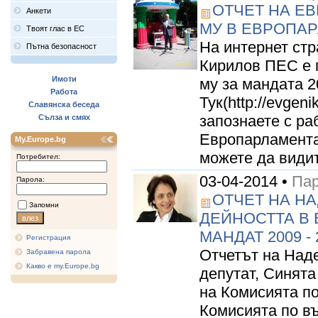
ОТЧЕТ НА ЕВ
Анкети
МУ В ЕВРОПА
Твоят глас в ЕС
На интернет стр
Пътна безопасност
Кирилов ПЕС е 
Имоти
му за мандата 2
Работа
Тук(http://evgeni
Славянска беседа
запознаете с ра
Сълза и смях
Европарламента
My.Europe.bg
можете да видите
Потребител:
03-04-2014 •
Пар
Парола:
ОТЧЕТ НА Н
Запомни
ДЕЙНОСТТА В
МАНДАТ 2009 - 2
Регистрация
Отчетът на Над
Забравена парола
Какво е my.Europe.bg
депутат, Синята
на Комисията п
Комисията по в