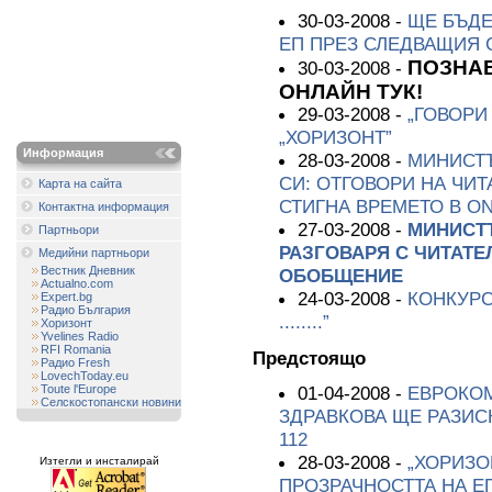
30-03-2008 -
ЩЕ БЪДЕ
ЕП ПРЕЗ СЛЕДВАЩИЯ 
ПОЗНАВ
30-03-2008 -
ОНЛАЙН ТУК!
29-03-2008 -
„ГОВОРИ
„ХОРИЗОНТ”
Информация
28-03-2008 -
МИНИСТЪ
СИ: ОТГОВОРИ НА ЧИТ
Карта на сайта
СТИГНА ВРЕМЕТО В O
Контактна информация
27-03-2008 -
МИНИСТ
Партньори
РАЗГОВАРЯ С ЧИТАТЕ
Медийни партньори
Вестник Дневник
ОБОБЩЕНИЕ
Actualno.com
24-03-2008 -
КОНКУРС
Expert.bg
Радио България
........”
Хоризонт
Yvelines Radio
RFI Romania
Предстоящо
Радио Fresh
LovechToday.eu
Toute l'Europe
01-04-2008 -
ЕВРОКОМ
Селскостопански новини
ЗДРАВКОВА ЩЕ РАЗИС
112
28-03-2008 -
„ХОРИЗО
Изтегли и инсталирай
ПРОЗРАЧНОСТТА НА Е