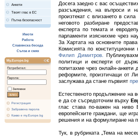
Досега заедно с вас осъществи
Анкети
разсъждения, на въпроси и н
Твоят глас в ЕС
произтекат с влизането в сила
Пътна безопасност
неговото разбиране предост
експерта по темата и евродеп
Имоти
парламенти изяснихме чрез на
Работа
За Хартата на основните права
Славянска беседа
Комисията по конституционни 
Сълза и смях
Филип Димитров.
Публикувах
My.Europe.bg
политици и експерти от държа
попитахме чрез онлайн-анкети 
Потребител:
реформите, произтичащи от Лис
Парола:
заслужава да стане първият
пре
Запомни
Естественото продължение на вс
е да се съсредоточим върху
Ев
Регистрация
глас става по-важен на ниво 
Забравена парола
европейските граждани, ще игр
Какво е my.Europe.bg
решения и на формулиране на п
Тук, в рубриката „Тема на мес