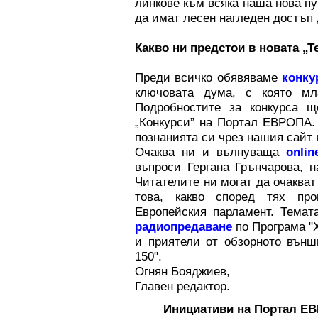
линкове към всяка наша нова пу
да имат лесен нагледен достъп д
Какво ни предстои в новата „Т
Преди всичко обявяваме
конку
ключовата дума, с която мл
Подробностите за конкурса щ
„Конкурси” на Портал ЕВРОПА.
познанията си чрез нашия сайт
Очаква ни и вълнуваща
onlin
въпроси Гергана Грънчарова, н
Читателите ни могат да очаква
това, какво според тях пр
Европейския парламент. Тема
радиопредаване
по Програма "
и приятели от обзорното външ
150".
Огнян Бояджиев,
Главен редактор.
Инициативи на Портал Е