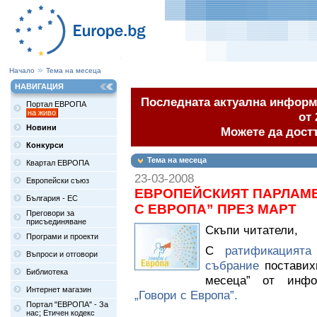
Начало
Тема на месеца
НАВИГАЦИЯ
Последната актуална информа
Портал ЕВРОПА
на живо
от 
Новини
Можете да дост
Конкурси
Тема на месеца
Квартал ЕВРОПА
23-03-2008
Европейски съюз
ЕВРОПЕЙСКИЯТ ПАРЛАМЕ
България - ЕС
С ЕВРОПА” ПРЕЗ МАРТ
Преговори за
присъединяване
Скъпи читатели,
Програми и проекти
С
ратификацията
Въпроси и отговори
събрание
поставих
Библиотека
месеца” от инфор
Интернет магазин
„Говори с Европа”.
Портал "ЕВРОПА" - За
нас; Етичен кодекс