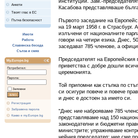
институции. Зам.-председателя
Анкети
Касабова представляваше бълга
Твоят глас в ЕС
Първото заседание на Европейс
Пътна безопасност
на 19 март 1958 г. в Страсбург.
излъчени от националните парла
Имоти
говори на четири езика. Днес, 5
Работа
заседават 785 членове, а офици
Славянска беседа
Сълза и смях
Председателят на Европейския п
My.Europe.bg
приветства с добре дошли всичк
Потребител:
церемонията.
Парола:
Той припомни как стъпка по стъ
Запомни
си осигури повече и повече пра
и днес е достоен за името си.
Регистрация
Забравена парола
"Днес ние наброяваме 785 члено
Какво е my.Europe.bg
представляваме над 150 национ
законодателни и бюджетни прав
министрите; упражняваме контр
нейния председател; ние сме п