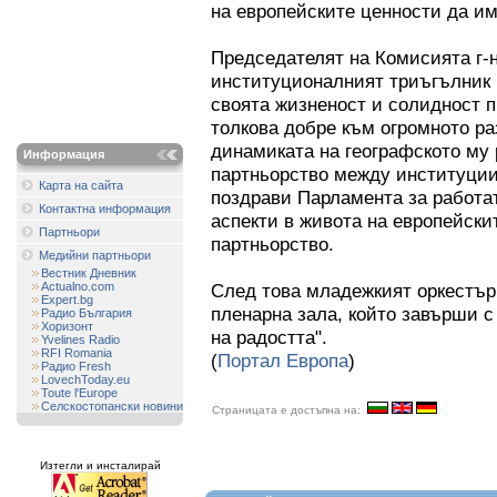
на европейските ценности да им
Председателят на Комисията г-
институционалният триъгълник н
своята жизненост и солидност п
толкова добре към огромното р
динамиката на географското му
Информация
партньорство между институциит
Карта на сайта
поздрави Парламента за работат
Контактна информация
аспекти в живота на европейски
Партньори
партньорство.
Медийни партньори
Вестник Дневник
Actualno.com
След това младежкият оркестър
Expert.bg
пленарна зала, който завърши с
Радио България
Хоризонт
на радостта".
Yvelines Radio
RFI Romania
(
Портал Европа
)
Радио Fresh
LovechToday.eu
Toute l'Europe
Селскостопански новини
Страницата е достъпна на:
Изтегли и инсталирай