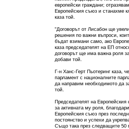
европейски граждани; отразява
Европейския съюз и станахме кл
каза той.
"Договорът от Лисабон ще уве
решения по важни въпроси, коит
бъдат взимани само, ако Европе
каза председателят на ЕП относ
договорът ще има важна роля з
добави той.
Г-н Ханс-Герт Пьотеринг каза, 
парламент с националните парл
да направим необходимото да з
той.
Председателят на Европейския 
за активната му роля, благодари
Европейския съюз през последн
постоянство и успехи да укрепв
Също така през следващите 50 