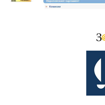
Европейският парламент
Комисии