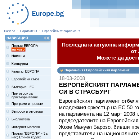
Начало
Парламент
Европейският парламент
НАВИГАЦИЯ
Последната актуална информа
Портал ЕВРОПА
на живо
от 
Новини
Можете да дост
Конкурси
Парламент / Европейският парламент
Квартал ЕВРОПА
18-03-2008
Европейски съюз
ЕВРОПЕЙСКИЯТ ПАРЛАМЕ
България - ЕС
СИ В СТРАСБУРГ
Преговори за
присъединяване
Европейският парламент отбеля
Програми и проекти
младежкия оркестър на ЕС 50-г
Въпроси и отговори
на парламента на 12 март 2008 г
Библиотека
председателите на Европейския 
Жозе Мануел Барозо, бивши пре
Интернет магазин
представители на националните 
Портал "ЕВРОПА" - За
нас; Етичен кодекс