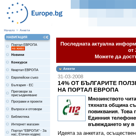
Начало
Анкети
НАВИГАЦИЯ
Последната актуална информа
Портал ЕВРОПА
на живо
от 
Новини
Можете да дост
Конкурси
Анкети
Квартал ЕВРОПА
31-03-2008
Европейски съюз
14% ОТ БЪЛГАРИТЕ ПОЛЗ
България - ЕС
НА ПОРТАЛ ЕВРОПА
Преговори за
присъединяване
Мнозинството чита
Програми и проекти
тяхната община с
Въпроси и отговори
повиквания. Това п
Библиотека
Единния телефонен
въвеждането му в
Интернет магазин
Портал "ЕВРОПА" - За
Идеята за анкетата, осъществе
нас; Етичен кодекс