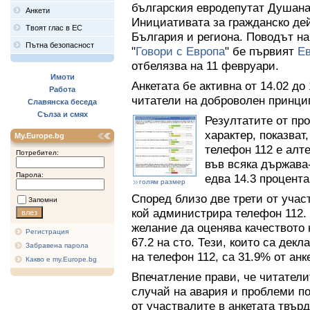
българския евродепутат Душана 
Анкети
Инициативата за гражданско дей
Твоят глас в ЕС
България и региона. Поводът н
Пътна безопасност
"
Говори с Европа
" бе първият
Ев
отбелязва на 11 февруари.
Имоти
Анкетата бе активна от 14.02 до 
Работа
читатели на доброволен принци
Славянска беседа
Сълза и смях
Резултатите от пр
характер, показват,
My.Europe.bg
телефон 112 е алте
Потребител:
във всяка държава
Парола:
едва 14.3 процента
голям размер
Според близо две трети от учас
Запомни
кой администрира телефон 112.
желание да оценява качеството н
Регистрация
67.2 на сто. Тези, които са дек
Забравена парола
на телефон 112, са 31.9% от анк
Какво е my.Europe.bg
Впечатление прави, че читатели
случай на авария и проблеми п
от участвалите в анкетата твърд