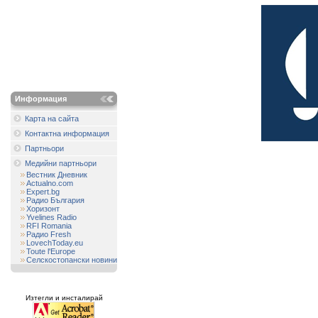
Информация
Карта на сайта
Контактна информация
Партньори
Медийни партньори
Вестник Дневник
Actualno.com
Expert.bg
Радио България
Хоризонт
Yvelines Radio
RFI Romania
Радио Fresh
LovechToday.eu
Toute l'Europe
Селскостопански новини
Изтегли и инсталирай