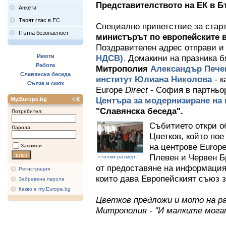
Представителството на ЕК в 
Анкети
Твоят глас в ЕС
Специално приветствие за стар
Пътна безопасност
министърът по европейските
Поздравителен адрес отправи 
Имоти
НДСВ)
.
Домакини на празника 
Работа
Митрополия
Александър Пече
Славянска беседа
институт
Юлиана Николова
- к
Сълза и смях
Europe
Direct
- София в партньо
Центъра за модернизиране на
My.Europe.bg
"Славянска беседа".
Потребител:
Събитието откри о
Парола:
Цветков, който по
на центрове Europe
Запомни
Плевен и Червен Б
голям размер
от предоставяне на информация
Регистрация
които дава Европейският съюз з
Забравена парола
Какво е my.Europe.bg
Цветков предложи и мото на ра
Митрополия - "И малките мога