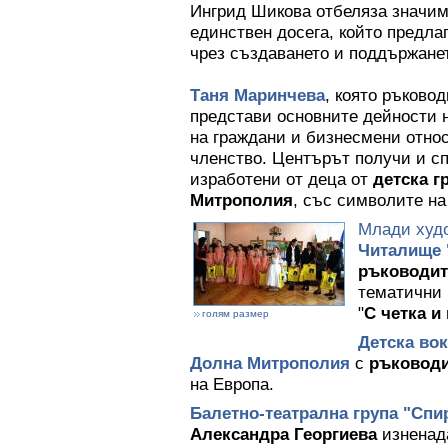
Ингрид Шикова отбеляза значим
единствен досега, който предла
чрез създаването и поддържане
Таня Маринчева
, която ръково
представи основните дейности н
на граждани и бизнесмени отно
членство. Центърът получи и с
изработени от деца от
детска г
Митрополия
, със символите на
Млади худ
Читалище 
ръководит
тематични 
"
С четка и
голям размер
Детска во
Долна Митрополия
с
ръковод
на Европа.
Балетно-театрална група "Спи
Александра Георгиева
изненада