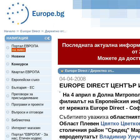
Начало
Europe Direct
Директно от...
НАВИГАЦИЯ
Последната актуална информа
Портал ЕВРОПА
на живо
от 
Новини
Можете да дост
Конкурси
Europe Direct / Директно от...
Квартал ЕВРОПА
04-04-2008
Европейски съюз
EUROPE DIRECT ЦЕНТЪР
България - ЕС
На 4 април в Долна Митропол
Преговори за
присъединяване
филиалът на Европейския ин
Програми и проекти
от мрежата Europe Direct - Со
Въпроси и отговори
Събитието уважиха
областният
Библиотека
Област Плевен
Цвятко Цветко
Интернет магазин
столичния район "Средец" Мар
Портал "ЕВРОПА" - За
евродепутатът
Владимир Уруч
нас; Етичен кодекс