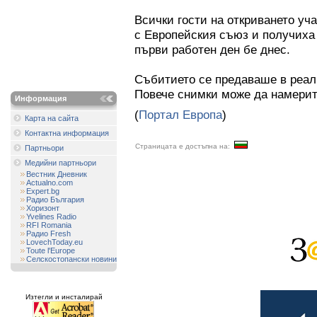
Всички гости на откриването уч
с Европейския съюз и получиха
първи работен ден бе днес.
Събитието се предаваше в реал
Повече снимки може да намери
Информация
(
Портал Европа
)
Карта на сайта
Контактна информация
Страницата е достъпна на:
Партньори
Медийни партньори
Вестник Дневник
Actualno.com
Expert.bg
Радио България
Хоризонт
Yvelines Radio
RFI Romania
Радио Fresh
LovechToday.eu
Toute l'Europe
Селскостопански новини
Изтегли и инсталирай