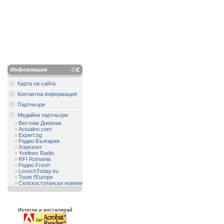
Информация
Карта на сайта
Контактна информация
Партньори
Медийни партньори
Вестник Дневник
Actualno.com
Expert.bg
Радио България
Хоризонт
Yvelines Radio
RFI Romania
Радио Fresh
LovechToday.eu
Toute l'Europe
Селскостопански новини
Изтегли и инсталирай