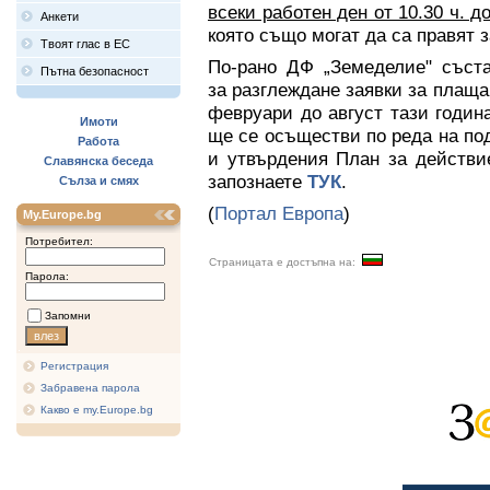
всеки работен ден от 10.30 ч. до
Анкети
която също могат да са правят 
Твоят глас в ЕС
По-рано ДФ „Земеделие" съста
Пътна безопасност
за разглеждане заявки за плаща
февруари до август тази годин
Имоти
ще се осъществи по реда на под
Работа
и утвърдения План за действи
Славянска беседа
запознаете
ТУК
.
Сълза и смях
(
Портал Европа
)
My.Europe.bg
Потребител:
Страницата е достъпна на:
Парола:
Запомни
Регистрация
Забравена парола
Какво е my.Europe.bg