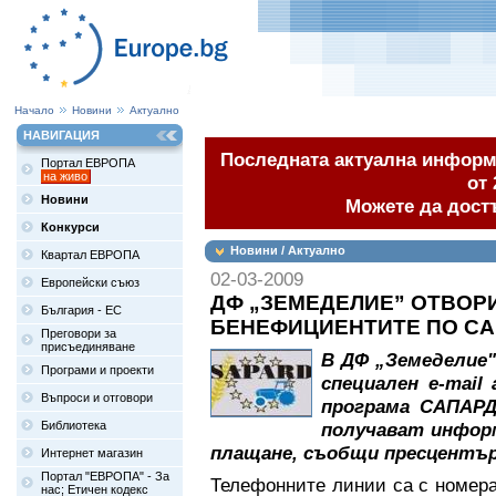
Начало
Новини
Актуално
НАВИГАЦИЯ
Последната актуална информа
Портал ЕВРОПА
на живо
от 
Новини
Можете да дост
Конкурси
Новини / Актуално
Квартал ЕВРОПА
02-03-2009
Европейски съюз
ДФ „ЗЕМЕДЕЛИЕ” ОТВОР
България - ЕС
БЕНЕФИЦИЕНТИТЕ ПО С
Преговори за
присъединяване
В ДФ „Земеделие"
Програми и проекти
специален e-mail
Въпроси и отговори
програма САПАРД
Библиотека
получават информ
плащане, съобщи пресцентъ
Интернет магазин
Портал "ЕВРОПА" - За
Телефонните линии са с номер
нас; Етичен кодекс