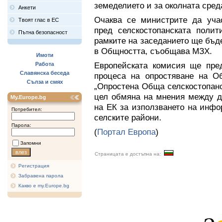
земеделието и за околната сред
Анкети
Очаква се министрите да учас
Твоят глас в ЕС
пред селскостопанската полит
Пътна безопасност
рамките на заседанието ще бъд
в Общността, съобщава МЗХ.
Имоти
Европейската комисия ще пред
Работа
Славянска беседа
процеса на опростяване на Об
Сълза и смях
„Опростена Обща селскостопанск
цел обмяна на мнения между д
My.Europe.bg
на ЕК за използването на инф
Потребител:
селските райони.
Парола:
(
Портал Европа
)
Запомни
Страницата е достъпна на:
Регистрация
Забравена парола
Какво е my.Europe.bg