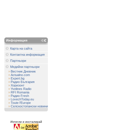
Информация
Карта на сайта
Контактна информация
Партньори
Медийни партньори
Вестник Дневник
Actualno.com
Expert.bg
Радио България
Хоризонт
Yvelines Radio
RFI Romania
Радио Fresh
LovechToday.eu
Toute l'Europe
Селскостопански новини
Изтегли и инсталирай