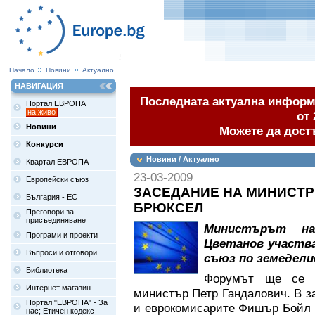
Начало
Новини
Актуално
НАВИГАЦИЯ
Последната актуална информа
Портал ЕВРОПА
на живо
от 
Новини
Можете да дост
Конкурси
Новини / Актуално
Квартал ЕВРОПА
23-03-2009
Европейски съюз
ЗАСЕДАНИЕ НА МИНИСТР
България - ЕС
БРЮКСЕЛ
Преговори за
присъединяване
Министърът на
Програми и проекти
Цветанов участва
Въпроси и отговори
съюз по земеделие
Библиотека
Форумът ще се п
Интернет магазин
министър Петр Гандалович. В з
Портал "ЕВРОПА" - За
и еврокомисарите Фишър Бойл 
нас; Етичен кодекс