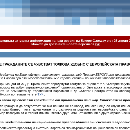
следната актуална информация на тази версия на Europe Gateway е от 25 април 2
Можете да достъпите новата версия от
тук
.
ЧЕ ГРАЖДАНИТЕ СЕ ЧУВСТВАТ ТОЛКОВА УДОБНО С ЕВРОПЕЙСКАТА ПРАВ
едседател на Европейският парламент, разказа
пред Портал ЕВРОПА
как прилага
на Европа при взаимодействието им с европейската и национални правораздавате
ори мандат от АЛДЕ. Британският евродепутат гостува за първи път в България за уч
 помощ на добри управленски решения", организирана от Българската асоциация за 
нта на Комисията до Европейския парламент и до Съвета" Пространство на свобода,
бности по темата четете
ТУК
.
ко какво ще спечелят гражданите от прилагането на т.нар. Стокхолмска про
е граждани да почувстват, че ако нещата не са наред, или ако нещо се случи или 
 имат бизнес , имат други контакти с различна от родината им, европейска страна, 
имер пазарува от интернет или по някакъв друг начин от компания в друга страна-член
взаимодействието на националните правораздавателни системи и европей
опейската правосъдна система. Хората са "привързани" към националната си правос