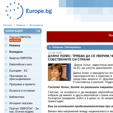
Начало
Новини
Интервюта
НАВИГАЦИЯ
По
Портал ЕВРОПА
на живо
Новини
Новини / Интервюта
Конкурси
24-09-2009
ДАЯНА УОЛИС: ТРЯБВА ДА СЕ УВЕРИМ, 
Квартал ЕВРОПА
СОБСТВЕНИТЕ СИ СТРАНИ
Европейски съюз
Даяна Уолис, заместник-пр
на ЕС ще улесни гражданите 
България - ЕС
Даяна Уолис е евродепутат вт
Преговори за
законодателство и практики в
присъединяване
представи акценти от Докуме
Стокхолмска стратегия. Подро
Програми и проекти
Госпожо Уолис, бихте ли разказали накрат
Въпроси и отговори
Смятам, че основното е да накараме европейскит
избрали да живеят в друга европейска страна или
Библиотека
български гражданин, който е в дома си, но напр
правосъдие.
Интернет магазин
Кои са основните предизвикателства при 
Портал "ЕВРОПА" - За
Винаги има напрежение между националната и евр
нас; Етичен кодекс