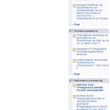
КОНЦЕНТРИРАНЕ НА
ПОЛИТИКАТА НА
СБЛИЖАВАНЕ НА ЕС
ВЪРХУ РАСТЕЖА И
ЗАЕТОСТТА —
РЕФОРМАТА В 10 ТОЧКИ
Още
Основни документи
УТВЪРДЕНИ ОБРАЗЦИ НА
ДОКУМЕНТИ ЗА
ПРИЛАГАНЕ НА ПМС № 55
ОТ 12 МАРТ 2007 Г.
ОБЩИНИ ОТ ГРАДСКИТЕ
АГЛОМЕРАЦИОННИТЕ
АРЕАЛИ
ОПЕРАТИВНА ПРОГРАМА
"КОНКУРЕНТО-
СПОСОБНОСТ" 2007-2013
Г.
Още
Най-новото в europe.bg
ЕВРОПА 2020 -
ГРАЖДАНСКА ВИЗИЯ:
ПЪЛНО ОБОБЩЕНИЕ
ИСПАНСКОТО
ПРЕДСЕДАТЕЛСТВО И
ЛИСАБОНСКИЯТ
ДОГОВОР:
ПРЕДИЗВИКАТЕЛСТВАТА
В НАЧАЛОТО НА 2010 Г.