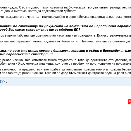
чти чуждо. Със сигурност, ако позволим на бизнеса да търгува извън граница, ако п
съдебна система, която да подкрепи тази дейност.
 че гражданите се чувстват толкова удобно с европейската правосъдна система, колко
аботят по становища по Документа на Комисията до Европейския парлам
оред Вас около какво мнение ще се обедини ЕП?
 сме пряко избрани, ще сме по-силно насочени към гражданите. Всяка страна-членка 
ропейския парламент отива по-далеч от Комисията . Ние наистина ще се опитаме да
ана, но вече сте имали срещи с български юристи и съдии в Европейския па
рямо европейските стандарти?
ържава-членка, вие изпитвате много трудности в това да достигнете стандартите, 
британия - б.р./, може да има неща, които не са перфектни по отношение на прилаган
възможност и предимство - вие трябва да направите толкова много и толкова бързо
и от старите държави-членки. Така ви се даде възможност да играете водеща роля в е
ТУК
.