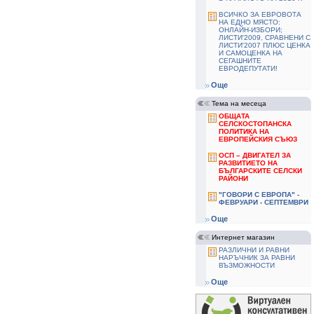
ВСИЧКО ЗА ЕВРОВОТА
НА ЕДНО МЯСТО:
ОНЛАЙН-ИЗБОРИ;
ЛИСТИ'2009, СРАВНЕНИ С
ЛИСТИ'2007 ПЛЮС ЦЕНКА
И САМОЦЕНКА НА
СЕГАШНИТЕ
ЕВРОДЕПУТАТИ!
Още
Тема на месеца
ОБЩАТА
СЕЛСКОСТОПАНСКА
ПОЛИТИКА НА
ЕВРОПЕЙСКИЯ СЪЮЗ
ОСП – ДВИГАТЕЛ ЗА
РАЗВИТИЕТО НА
БЪЛГАРСКИТЕ СЕЛСКИ
РАЙОНИ
"ГОВОРИ С ЕВРОПА" -
ФЕВРУАРИ - СЕПТЕМВРИ
Още
Интернет магазин
РАЗЛИЧНИ И РАВНИ
НАРЪЧНИК ЗА РАВНИ
ВЪЗМОЖНОСТИ
Още