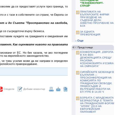
ПОСРЕДНИЧИ
"TЕХНОЕКСПОРТ-
СТРОЙ"
озволим да се предоставят услуги през граница, то
ПРАКТИКАТА НА
то и с тази в собствените си страни, че Европа се
БЪЛГАРСКИТЕ ФИРМИ
ПРИ ВОДЕНЕ НА
СЪДЕБНИ ДЕЛА:
ент и до Съвета "Пространство на свобода,
АНКЕТНО ПРОУЧВАНЕ НА
БСК
ще се съсредоточи върху бизнеса.
ЗА ЕДНАТА
ПРЕФЕРЕНЦИЯ
 поставим нуждите на гражданите и ежедневния им
Още
рламент. Как оценявате нивото на правовата
Предстоящо
КОНФЕРЕНЦИЯ: „ЕВРОПА
изисквани от ЕС. Но бих казала, че ако погледнем
В ХХІ ВЕК:
ето на европейското законодателство.
ДЕМОКРАЦИЯТА СРЕЩУ
РАСИЗМА,
, че това усилие може да ви направи в определен
КСЕНОФОБИЯТА И ЕЗИКА
вропейското правораздаване.
НА ОМРАЗАТА“
СИРИЙСКИТЕ БЕЖАНЦИ В
БЪЛГАРИЯ —
ПРЕСКОНФЕРЕНЦИЯ НА
КОМИСИЯТА ПО
ГРАЖДАНСКИ СВОБОДИ,
ПРАВОСЪДИЕ И
Добави коментар
ВЪТРЕШНИ РАБОТИ НА
Сподели
ЕП УТРЕ В 14,00 Ч
БОРБАТА С МЛАДЕЖКАТА
БЕЗРАБОТИЦА Е ТЕМАТА
НА ГРАЖДАНСКИЯ ФОРУМ
"АГОРА" 2013 НА
ЕВРОПЕЙСКИЯ
ПАРЛАМЕНТ