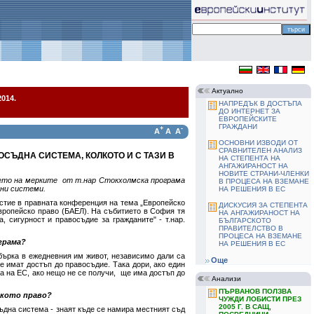
Актуално
014.
НАПРЕДЪК В ДОСТЪПА
ДО ИНТЕРНЕТ ЗА
ЕВРОПЕЙСКИТЕ
ГРАЖДАНИ
+
-
A
A
A
ОСНОВНИ ИЗВОДИ ОТ
СРАВНИТЕЛЕН АНАЛИЗ
ОСЪДНА СИСТЕМА, КОЛКОТО И С ТАЗИ В
НА СТЕПЕНТА НА
АНГАЖИРАНОСТ НА
НОВИТЕ СТРАНИ-ЧЛЕНКИ
нето на мерките от т.нар Стокхолмска програма
В ПРОЦЕСА НА ВЗЕМАНЕ
лни системи.
НА РЕШЕНИЯ В ЕС
астие в правната конференция на тема „Европейско
ДИСКУСИЯ ЗА СТЕПЕНТА
европейско право (БАЕЛ). На събитието в София тя
НА АНГАЖИРАНОСТ НА
 сигурност и правосъдие за гражданите" - т.нар.
БЪЛГАРСКОТО
ПРАВИТЕЛСТВО В
ПРОЦЕСА НА ВЗЕМАНЕ
грама?
НА РЕШЕНИЯ В ЕС
обърка в ежедневния им живот, независимо дали са
Още
те имат достъп до правосъдие. Така дори, ако един
ка на ЕС, ако нещо не се получи, ще има достъп до
Анализи
ПЪРВАНОВ ПОЛЗВА
ското право?
ЧУЖДИ ЛОБИСТИ ПРЕЗ
2005 Г. В САЩ,
ъдна система - знаят къде се намира местният съд