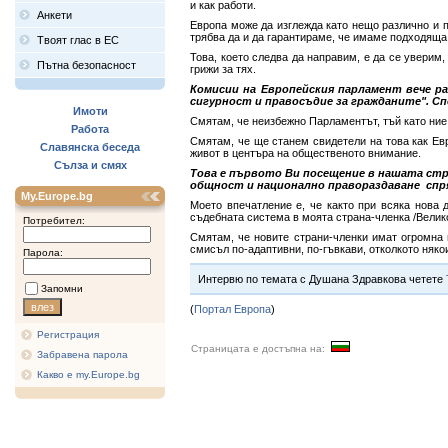
и как работи.
Анкети
Европа може да изглежда като нещо различно и по
трябва да и да гарантираме, че имаме подходяща 
Твоят глас в ЕС
Това, което следва да направим, е да се уверим,
Пътна безопасност
грижи за тях.
Комисии на Европейския парламент вече р
сигурност и правосъдие за гражданите". Сп
Имоти
Смятам, че неизбежно Парламентът, тъй като ние
Работа
Смятам, че ще станем свидетели на това как Ев
Славянска беседа
живот в центъра на общественото внимание.
Сълза и смях
Това е първото Ви посещение в нашата стр
общност и национално правораздаване сп
My.Europe.bg
Моето впечатление е, че както при всяка нова д
съдебната система в моята страна-членка /Велико
Потребител:
Смятам, че новите страни-членки имат огромна 
смисъл по-адаптивни, по-гъвкави, отколкото няко
Парола:
Интервю по темата с Душана Здравкова четете
Запомни
(
Портал Европа
)
Регистрация
Страницата е достъпна на:
Забравена парола
Какво е my.Europe.bg