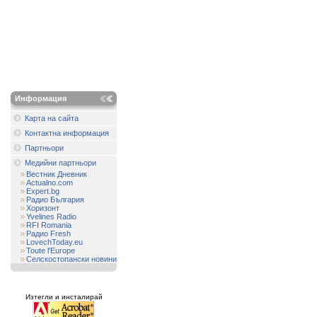
Информация
Карта на сайта
Контактна информация
Партньори
Медийни партньори
Вестник Дневник
Actualno.com
Expert.bg
Радио България
Хоризонт
Yvelines Radio
RFI Romania
Радио Fresh
LovechToday.eu
Toute l'Europe
Селскостопански новини
Изтегли и инсталирай