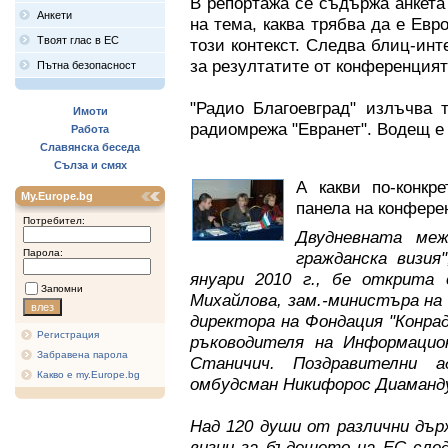
В репортажа се съдържа анкета
Анкети
на тема, каква трябва да е Евр
Твоят глас в ЕС
този контекст. Следва блиц-и
за резултатите от конференцият
Пътна безопасност
"Радио Благоевград" излъчва 
Имоти
радиомрежа "Евранет". Водещ е
Работа
Славянска беседа
Сълза и смях
А какви по-конкр
My.Europe.bg
панела на конфере
Потребител:
Двудневната меж
Парола:
гражданска визия
януари 2010 г., бе открита
Запомни
Михайлова, зам.-министъра н
директора на Фондация "Конрад
Регистрация
ръководителя на Информаци
Забравена парола
Станичич. Поздравителни а
Какво е my.Europe.bg
омбудсман Никифорос Диаманду
Над 120 души от различни дър
визии за бъдещето на ЕС след