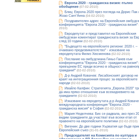
Европа 2020 - гражданска визия: пълно
обобщение
(07-02-2010)
Блиц: Европа 2020 през погледа на Дорис Пак 
Жоао Сант’Анна
(04-02-2010)
Поздравителен адрес на Европейския омбудс
конференцията "Европа 2020 - гражданска визия"
2010)
Евродепутат и представител на Европейския
омбудсман коментират гражданската визия за Ев
след 10 години
(02-02-2010)
"Бъдещето на европейските региони: 2020 г. –
очаквано предизвикателство" - изказване на
евродепутата Филиз Хюсменова
(02-02-2010)
Послание на омбудсмана Гиньо Ганев към
конференцията "Европа 2020 - гражданска визия":
превърнем ЕС преди всичко в общност на равноп
граждани!"
(02-02-2010)
Д-р Андрей Ковачев: Лисабонският договор не
краят на интеграционния процес за европейските
народи
(02-02-2010)
Ивайло Калфин: Стратегията „Европа 2020” тр
да има пряко отношение към всекидневието на
гражданите
(02-02-2010)
Изказване на евродепутата д-р Андрей Коваче
международната конференция "Европа 2020 -
гражданска мисия" в София
(02-02-2010)
Мария Неделчева: Бих се радвала, ако през 20
видим гражданите да участват във всеки етап от
правенето на европейските политики
(02-02-2010)
Вигенин: До две години Хърватия ще бъде при
Европейския съюз
(31-01-2010)
Председателят на Комисията по култура и