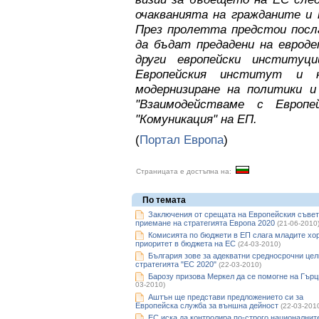
очакванията на гражданите и 
През пролетта предстои посл
да бъдат предадени на еврод
други европейски институ
Европейския институт и 
модернизиране на политики
"Взаимодействаме с Европе
"Комуникация" на ЕП.
(
Портал Европа
)
Страницата е достъпна на:
По темата
Заключения от срещата на Европейския съвет
приемане на стратегията Европа 2020
(21-06-2010
Комисията по бюджети в ЕП слага младите хор
приоритет в бюджета на ЕС
(24-03-2010)
България зове за адекватни средносрочни цел
стратегията "ЕС 2020"
(22-03-2010)
Барозу призова Меркел да се помогне на Гърц
03-2010)
Аштън ще представи предложението си за
Европейска служба за външна дейност
(22-03-201
ЕС иска да контролира по-строго националнит