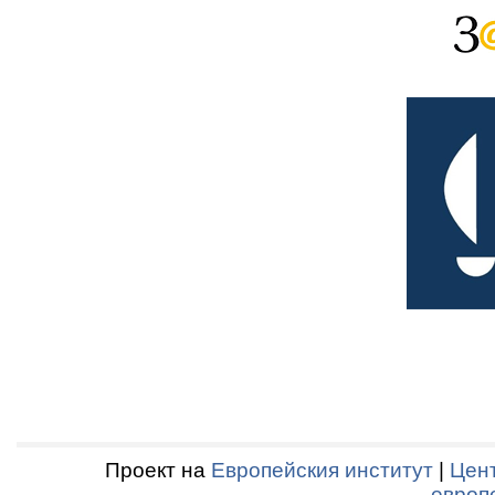
Проект на
Европейския институт
|
Цент
европ