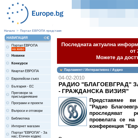
Начало
Портал ЕВРОПА представя
НАВИГАЦИЯ
Последната актуална информа
Портал ЕВРОПА
на живо
от 
Новини
Можете да дост
Конкурси
Парламент / Интерактивно / Аудио
Квартал ЕВРОПА
04-02-2010
Европейски съюз
РАДИО "БЛАГОЕВГРАД" З
България - ЕС
- ГРАЖДАНСКА ВИЗИЯ"
Преговори за
присъединяване
Представяме ви
Програми и проекти
"Радио Благоевгр
Въпроси и отговори
проследяват р
Библиотека
провелата се на
конференция "Евро
Интернет магазин
Портал "ЕВРОПА" - За
нас; Етичен кодекс