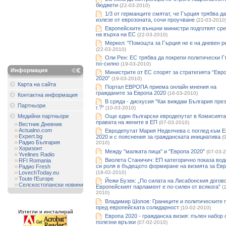
бюджети
(22-03-2010)
1/3 от германците смятат, че Гърция трябва да
излезе от еврозоната, сочи проучване
(22-03-2010
Европейските външни министри подготвят ср
на върха на ЕС
(22-03-2010)
Меркел: "Помощта за Гърция не е на дневен р
(22-03-2010)
Оли Рен: ЕС трябва да покрепи политически 
по-силно
(19-03-2010)
Информация
Министрите от ЕС спорят за стратегията “Евр
2020”
(19-03-2010)
Карта на сайта
Портал ЕВРОПА приема онлайн мнения на
гражданите за Европа 2020
(16-03-2010)
Контактна информация
В сряда - дискусия "Как виждам България през
Партньори
г.?"
(10-03-2010)
Медийни партньори
Още един български евродепутат в Комисията
правата на жените в ЕП
(07-03-2010)
Вестник Дневник
Actualno.com
Евродепутат Мария Неделчева с поглед към 
Expert.bg
2020 и с пояснения за гражданската инициатива
(
Радио България
2010)
Хоризонт
Между "малката пица" и "Европа 2020"
(07-03-
Yvelines Radio
Виолета Станичич: ЕП категорично показа во
RFI Romania
си роля в бъдещото формиране на визията за Ев
Радио Fresh
LovechToday.eu
(18-02-2010)
Toute l'Europe
Йежи Бузек: „По силата на Лисабонския догов
Селскостопански новини
Европейският парламент е по-силен от всякога”
(
2010)
Владимир Шопов: Границите и политическите 
пред европейската солидарност
(10-02-2010)
Изтегли и инсталирай
Европа 2020 - гражданска визия: пълeн набор 
полезни връзки
(07-02-2010)