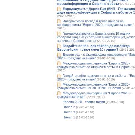
образование в ЕП Дорис Пак ще участва в
пресконференция в София в събота
(29-01-201
Евродепутатът Дорис Пак (ЕНП - Германия)
даде пресконференция в София в събота от 11
(29-01-2010)
Интерактивен поглед в трите панела на
конференцията "Европа 2020 - гражданска визия"
2010)
Гражданска визия за Европа след 10 години
създават над 120 участници в конференция, коят
започна в София в петък
(29-01-2010)
Гледайте оnline: Как трябва да изглежда
Европейският съюз след 10 години?
(28-01-201
Дневен ред - международна конференция "Ев
2020 - гражданска визия"
(28-01-2010)
Международна конференция "Европа 2020 -
гражданска визия" се открива в петък в София
(26
2010)
Гледайте оnline на живо в петък и събота - "Ев
2020 - гражданска визия"
(26-01-2010)
Международна конференция "Европа 2020 -
гражданска визия": 29-30.01.2010, София
(26-01-2
Международна конференция “Европа 2020 –
гражданска визия”
(22-01-2010)
Европа 2020 - твоята визия
(12-03-2010)
Панел 2
(29-01-2010)
Панел 3
(29-01-2010)
Панел 1
(29-01-2010)