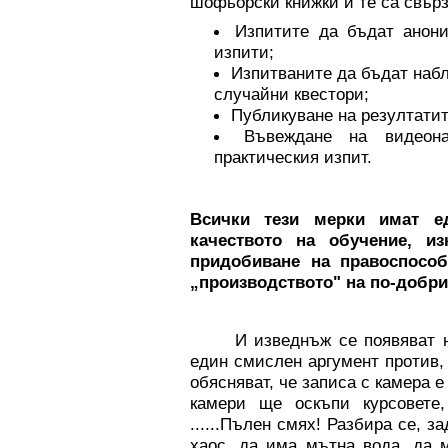
шофьорски книжки и те са свърз
Изпитите да бъдат анони
изпити;
Изпитваните да бъдат набл
случайни квестори;
Публикуване на резултатит
Въвеждане на видеон
практическия изпит.
Всички тези мерки имат е
качеството на обучение, и
придобиване на правоспособ
„производството" на по-добри
И изведнъж се появяват няка
един смислен аргумент против, 
обясняват, че записа с камера е
камери ще оскъпи курсовет
......Пълен смях! Разбира се, з
хаос, да има мътна вода, да 