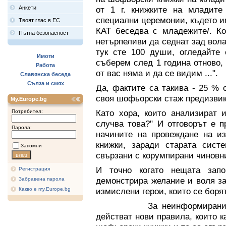
Анкети
от 1 г. книжките на младите
специални церемонии, където и
Твоят глас в ЕС
КАТ беседва с младежите/. Ко
Пътна безопасност
нетърпеливи да седнат зад вол
тук сте 100 души, огледайте 
Имоти
съберем след 1 година отново,
Работа
от вас няма и да се видим ...".
Славянска беседа
Сълза и смях
Да, фактите са такива - 25 % 
своя шофьорски стаж предизвик
My.Europe.bg
Като хора, които анализират 
Потребител:
случва това?" И отговорът е п
Парола:
начините на провеждане на из
книжки, заради старата сист
Запомни
свързани с корумпирани чиновн
И точно когато нещата запо
Регистрация
демонстрира желание и воля за
Забравена парола
Какво е my.Europe.bg
измислени герои, които се борят
За неинформирания читат
действат нови правила, които к