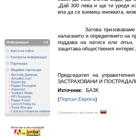
„Дай 300 лева и ще ти уредя из
ела да си вземеш книжката, може
Затова призоваваме държа
налагането и определянето на п
поддава на натиск или опън,
Информация
защитава обществения интерес
Карта на сайта
Контактна информация
Партньори
Владими
Медийни партньори
Председател на управителн
Вестник Дневник
Actualno.com
ЗАСТРАХОВАНИ И ПОСТРАДАЛ
Expert.bg
Радио България
Източник:
БАЗК
Хоризонт
Yvelines Radio
RFI Romania
(
Портал Европа
)
Радио Fresh
LovechToday.eu
Toute l'Europe
Селскостопански новини
Страницата е достъпна на:
Изтегли и инсталирай