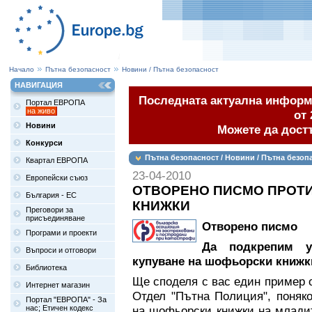
Начало
Пътна безопасност
Новини / Пътна безопасност
НАВИГАЦИЯ
Последната актуална информа
Портал ЕВРОПА
на живо
от 
Новини
Можете да дост
Конкурси
Пътна безопасност / Новини / Пътна безоп
Квартал ЕВРОПА
23-04-2010
Европейски съюз
ОТВОРЕНО ПИСМО ПРОТ
България - ЕС
КНИЖКИ
Преговори за
присъединяване
Отворено писмо
Програми и проекти
Да подкрепим у
Въпроси и отговори
купуване на шофьорски книжк
Библиотека
Ще споделя с вас един пример о
Интернет магазин
Отдел "Пътна Полиция", поняк
Портал "ЕВРОПА" - За
нас; Етичен кодекс
на шофьорски книжки на младит