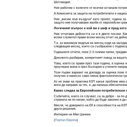
Шотландия.
Ние работим с колегите от всички останали потре
А Комисията за защита на потребителите е национ
Ние „висим във въздуха" като проект, година за
защото ние получаваме жалби от европейски гражд
Логичният въпрос е кой ви е шеф и пред кого
Ние отчитаме дейността си и в двете посоки. Ка
всеки служител прави всеки месец отчет на дейно
Т.е. аз минимум веднъж на месец ходя на заседан
следващия месец, които са съобразени с подписа
Годишните отчети, поне 2-3 големи папки, предав
Доколкото разбирам, конкретният повод за вашето
Това, което се прави през тази година, е оценк
проучване мина и през България и учените направ
Този първи вариант на доклада за оценка поне 
получих и нанесох само някои фактологически гр
Аз не знам на практика КЗП какъв проблем има с
мога да направя за тях, е, да напиша обяснителна
Какво следва за Европейския потребителски 
Събитията, които се случват, са за добро - за п
страната ни по начин, който да бъде законен и д
Мисля, че доверието на ЕК в способността на КЗП
други решения.
Интервю на Мая Цанева
(
Портал Европа
)