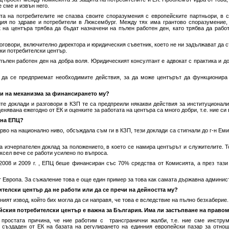
е сме и извън него.
та на потребителите не спазва своите споразумения с европейските партньори, в 
ия по здраве и потребители в Люксембург. Между тях има грантово споразумение, 
 на центъра трябва да бъдат назначени на пълен работен ден, като трябва да работ
говори, включително директора и юридическия съветник, което не ни задължават да с
ки потребителски център.
ълен работен ден на добра воля. Юридическият консултант е адвокат с практика и дор
да се предприемат необходимите действия, за да може центърът да функционира 
 и на механизма за финансирането му?
 доклади и разговори в КЗП те са предпреили някакви действия за институционализ
енявана ежегодно от ЕК и оценките за работата на центъра са много добри, т.е. ние с
 на ЕПЦ?
во на национално ниво, обсъждала съм ги в КЗП, тези доклади са стигнали до г-н Еми
 изчерпателен доклад за положението, в което се намира центърът и служителите. 
сел вече се работи усилено по въпроса.
 2008 и 2009 г. , ЕПЦ беше финансиран със 70% средства от Комисията, а през тази
 Европа. За съжаление това е още един пример за това как самата държавна админис
телски център да не работи или да се пречи на дейността му?
ият извод, който бих могла да си направя, че това е вследствие на пълно безхаберие.
йския потребителски център е важна за България. Има ли застъпване на правом
простата причина, че ние работим с трансгранични жалби, т.е. ние сме инструм
, създаден от ЕК на базата на регулирането на единния европейски пазар за отно