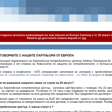
следната актуална информация на тази версия на Europe Gateway е от 25 април 2
Можете да достъпите новата версия от
тук
.
ГОВОРКИТЕ С НАШИТЕ ПАРТНЬОРИ ОТ ЕВРОПА
 полиция директорът на Европейския потребителски център Албена Палпурина б
 договора й от страна на Комисията по защита на потребителите, я потърсих
август.
а страна в конфликта - КЗП, отправихме запитване за интервю с председате
ка по ситуацията на главния секретар на комисията - г-н Иван Бъчваров
в писм
 ни разказали накратко какво се случи на 25 август?
на Европейския потребителски център, изгонена най-брутално с полиция. На 23 авг
 на хартия са граждански. По-малко от 24 часа след подаване на моята жалба, раз
елите за прекратяване на моя договор без предизвестие. Без предизвестие договорът 
секи един от членовете на екипа на ЕЦП без предизвестие, защото са на граждански 
лно уведомена за прекратяването на моя договор, и тогава пристигна полиция. Разбир
ребителски център. С какъв статут е ?
 проект между Комисията за защита на потребителите и ЕК. Проблемът идва от това, 