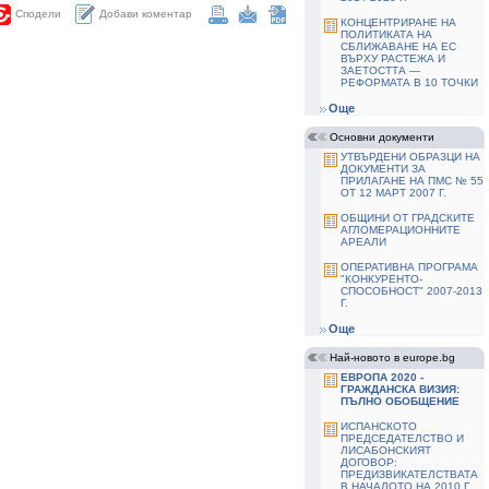
Добави коментар
Сподели
КОНЦЕНТРИРАНЕ НА
ПОЛИТИКАТА НА
СБЛИЖАВАНЕ НА ЕС
ВЪРХУ РАСТЕЖА И
ЗАЕТОСТТА —
РЕФОРМАТА В 10 ТОЧКИ
Още
Основни документи
УТВЪРДЕНИ ОБРАЗЦИ НА
ДОКУМЕНТИ ЗА
ПРИЛАГАНЕ НА ПМС № 55
ОТ 12 МАРТ 2007 Г.
ОБЩИНИ ОТ ГРАДСКИТЕ
АГЛОМЕРАЦИОННИТЕ
АРЕАЛИ
ОПЕРАТИВНА ПРОГРАМА
"КОНКУРЕНТО-
СПОСОБНОСТ" 2007-2013
Г.
Още
Най-новото в europe.bg
ЕВРОПА 2020 -
ГРАЖДАНСКА ВИЗИЯ:
ПЪЛНО ОБОБЩЕНИЕ
ИСПАНСКОТО
ПРЕДСЕДАТЕЛСТВО И
ЛИСАБОНСКИЯТ
ДОГОВОР:
ПРЕДИЗВИКАТЕЛСТВАТА
В НАЧАЛОТО НА 2010 Г.