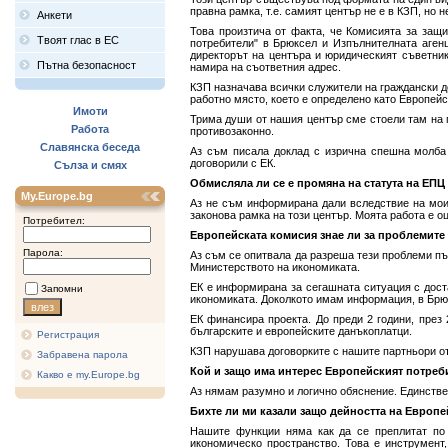
правна рамка, т.е. самият център не е в КЗП, но н
Анкети
Това произтича от факта, че Комисията за защи
Твоят глас в ЕС
потребители" в Брюксел и Изпълнителната агенц
директорът на центъра и юридическият съветник
Пътна безопасност
намира на съответния адрес.
КЗП назначава всички служители на граждански до
работно място, което е определено като Европейс
Имоти
Трима души от нашия център сме стоели там на п
Работа
противозаконно.
Славянска беседа
Аз съм писала доклад с изрична спешна молба 
договорили с ЕК.
Сълза и смях
Обмисляла ли се е промяна на статута на ЕПЦ
My.Europe.bg
Аз не съм информирана дали вследствие на моите
законова рамка на този център. Моята работа е оц
Потребител:
Европейската комисия знае ли за проблемите
Парола:
Аз съм се опитвала да разреша тези проблеми пър
Министерството на икономиката.
ЕК е информирана за сегашната ситуация с доста
Запомни
икономиката. Доколкото имам информация, в Брюк
ЕК финансира проекта. До преди 2 години, през
българските и европейските данъкоплатци.
Регистрация
КЗП нарушава договорките с нашите партньори от
Забравена парола
Кой и защо има интерес Европейският потреби
Какво е my.Europe.bg
Аз нямам разумно и логично обяснение. Единствен
Бихте ли ми казали защо дейността на Европе
Нашите функции няма как да се преплитат по 
икономическо пространство. Това е инструмент