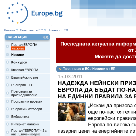
Начало
Твоят глас в ЕС
Новини от ЕП
НАВИГАЦИЯ
Последната актуална информа
Портал ЕВРОПА
на живо
от 
Новини
Можете да дост
Конкурси
Твоят глас в ЕС / Новини от ЕП
Квартал ЕВРОПА
15-03-2011
Европейски съюз
НАДЕЖДА НЕЙНСКИ ПРИЗ
България - ЕС
ЕВРОПА ДА БЪДАТ ПО-Н
Преговори за
присъединяване
НА ЕДИННИ ПРАВИЛА ЗА
Програми и проекти
„Искам да призова 
Въпроси и отговори
още по-настоятелни
Библиотека
европейски правила
Европа по-висока с
Интернет магазин
пазарни цени на енергийните из
Портал "ЕВРОПА" - За
нас; Етичен кодекс