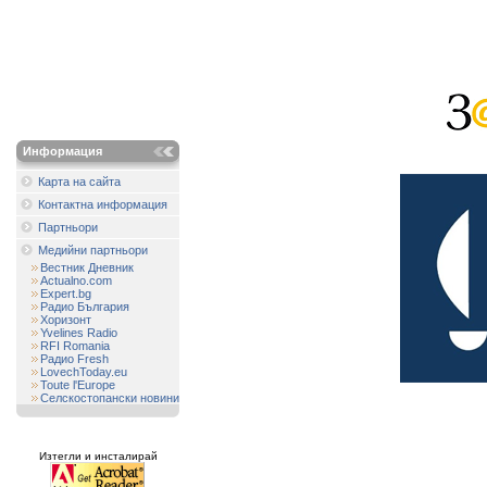
Информация
Карта на сайта
Контактна информация
Партньори
Медийни партньори
Вестник Дневник
Actualno.com
Expert.bg
Радио България
Хоризонт
Yvelines Radio
RFI Romania
Радио Fresh
LovechToday.eu
Toute l'Europe
Селскостопански новини
Изтегли и инсталирай