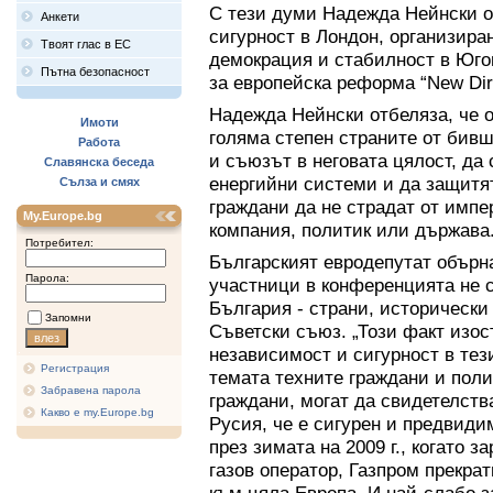
С тези думи Надежда Нейнски о
Анкети
сигурност в Лондон, организиран
Твоят глас в ЕС
демокрация и стабилност в Юго
Пътна безопасност
за европейска реформа “New Dir
Надежда Нейнски отбеляза, че о
Имоти
голяма степен страните от бивши
Работа
и съюзът в неговата цялост, д
Славянска беседа
енергийни системи и да защитят
Сълза и смях
граждани да не страдат от импе
My.Europe.bg
компания, политик или държава
Потребител:
Българският евродепутат обърна
Парола:
участници в конференцията не 
България - страни, исторически
Запомни
Съветски съюз. „Този факт изос
независимост и сигурност в тез
Регистрация
темата техните граждани и полит
Забравена парола
граждани, могат да свидетелств
Какво е my.Europe.bg
Русия, че е сигурен и предвиди
през зимата на 2009 г., когато 
газов оператор, Газпром прекрат