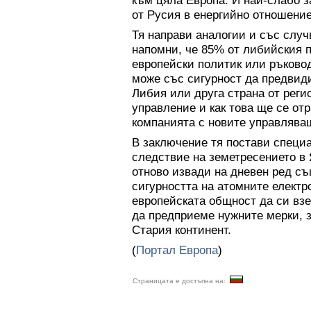
към цяла Европа. И най-слабо з
от Русия в енергийно отношение
Тя направи аналогии и със случ
напомни, че 85% от либийския п
европейски политик или ръково
може със сигурност да предвиди
Либия или друга страна от реги
управление и как това ще се от
компанията с новите управляващ
В заключение тя постави специа
следствие на земетресението в 
отново извади на дневен ред с
сигурността на атомните електр
европейската общност да си взе
да предприеме нужните мерки, з
Стария континент.
(
Портал Европа
)
Страницата е достъпна на: