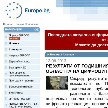
Начало
Новини
Анализи
НАВИГАЦИЯ
Последната актуална информа
Портал ЕВРОПА
на живо
от 
Новини
Можете да дост
Конкурси
Новини / Анализи
Квартал ЕВРОПА
12-06-2013
Европейски съюз
РЕЗУЛТАТИ ОТ ГОДИШНИ
България - ЕС
ОБЛАСТТА НА ЦИФРОВИТ
Преговори за
присъединяване
Според резултат
Програми и проекти
показатели по 
Въпроси и отговори
технологии, публ
Библиотека
разполагат с баз
възползват напълно от основ
Интернет магазин
цифровата революция, поради 
Портал "ЕВРОПА" - За
нас; Етичен кодекс