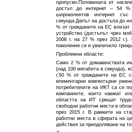
пропуски.Половината от насел
достъп до интернет – 54 %
широколентов интернет със
секунда.Делът на достъпа до ин
% от гражданите на ЕС влизат 
устройство (достъпът чрез мо
2008 г. на 27 % през 2012 г.)
поколение се е увеличило трикр
Проблемни области:
Само 2 % от домакинствата им
(над 100 мегабита в секунда), к
г.50 % от гражданите на ЕС 
елементарни компютърни умени
потребителите на ИКТ са се п
компаниите, които наемат и
областта на ИТ срещат труд
свободни работни места в облас
през 2015 г. В рамките на ст
работни места в сферата на ц
действия за преодоляване на то