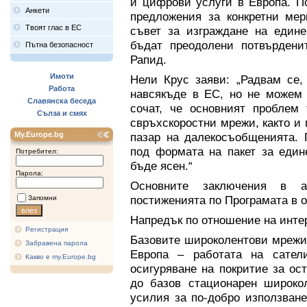
и цифрови услуги в Европа. П
Анкети
предложения за конкретни мер
Твоят глас в ЕС
съвет за изграждане на един
бъдат преодолени потвърдени
Пътна безопасност
Рапид.
Имоти
Нели Крус заяви: „Радвам се,
Работа
навсякъде в ЕС, но не можем 
Славянска беседа
сочат, че основният проблем
Сълза и смях
свръхскоростни мрежи, както и
My.Europe.bg
пазар на далекосъобщенията. 
под формата на пакет за еди
Потребител:
бъде ясен.“
Парола:
Основните заключения в а
постиженията по Програмата в о
Запомни
Напредък по отношение на инте
Регистрация
Базовите широколентови мрежи 
Забравена парола
Европа – работата на сател
Какво е my.Europe.bg
осигуряване на покритие за ос
до базов стационарен широкол
усилия за по-добро използван