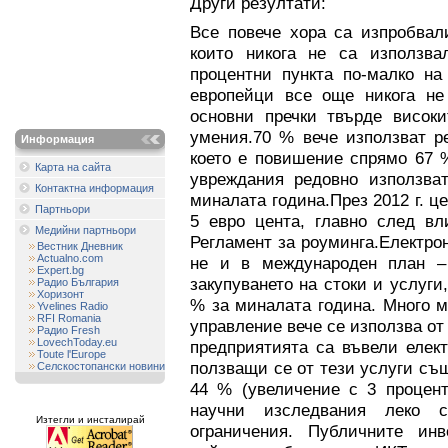
Други резултати:
Все повече хора са изпробвал
които никога не са използва
процентни пункта по-малко на
европейци все още никога не 
основни пречки твърде висок
умения.70 % вече използват р
Информация
което е повишение спрямо 67 
Карта на сайта
увреждания редовно използва
Контактна информация
миналата година.През 2012 г. ц
Партньори
5 евро цента, главно след вл
Медийни партньори
Регламент за роуминга.Електро
Вестник Дневник
Actualno.com
не и в международен план –
Expert.bg
закупуването на стоки и услуги
Радио България
Хоризонт
% за миналата година. Много м
Yvelines Radio
RFI Romania
управление вече се използва от
Радио Fresh
LovechToday.eu
предприятията са въвели елект
Toute l'Europe
ползващи се от тези услуги съ
Селскостопански новини
44 % (увеличение с 3 процент
научни изследвания леко 
Изтегли и инсталирай
ограничения. Публичните ин