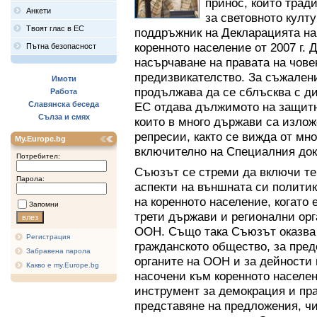
принос, който трад
Анкети
за световното култ
Твоят глас в ЕС
поддръжник на Декларацията на
коренното население от 2007 г. 
Пътна безопасност
насърчаване на правата на човек
предизвикателство. За съжалени
Имоти
продължава да се сблъсква с д
Работа
Славянска беседа
ЕС отдава дължимото на защитн
Сълза и смях
които в много държави са излож
репресии, както се вижда от м
My.Europe.bg
включително на Специалния до
Потребител:
Съюзът се стреми да включи тем
Парола:
аспекти на външната си политик
на коренното население, когато 
Запомни
трети държави и регионални орг
ООН. Също така Съюзът оказва 
Регистрация
гражданското общество, за пред
Забравена парола
органите на ООН и за дейности 
Какво е my.Europe.bg
насочени към коренното населен
инструмент за демокрация и пра
представяне на предложения, чи