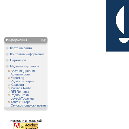
Информация
Карта на сайта
Контактна информация
Партньори
Медийни партньори
Вестник Дневник
Actualno.com
Expert.bg
Радио България
Хоризонт
Yvelines Radio
RFI Romania
Радио Fresh
LovechToday.eu
Toute l'Europe
Селскостопански новини
Изтегли и инсталирай