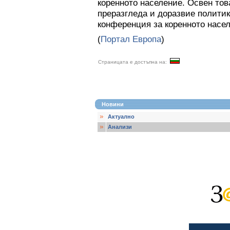
коренното население. Освен то
преразгледа и доразвие полити
конференция за коренното населе
(
Портал Европа
)
Страницата е достъпна на:
Новини
Актуално
Анализи