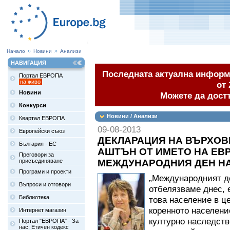
Начало
Новини
Анализи
НАВИГАЦИЯ
Последната актуална информа
Портал ЕВРОПА
на живо
от 
Новини
Можете да дост
Конкурси
Новини / Анализи
Квартал ЕВРОПА
09-08-2013
Европейски съюз
ДЕКЛАРАЦИЯ НА ВЪРХОВ
България - ЕС
АШТЪН ОТ ИМЕТО НА ЕВ
Преговори за
присъединяване
МЕЖДУНАРОДНИЯ ДЕН Н
Програми и проекти
„Международният де
Въпроси и отговори
отбелязваме днес, 
Библиотека
това население в ц
коренното населени
Интернет магазин
културно наследств
Портал "ЕВРОПА" - За
нас; Етичен кодекс