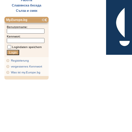
Работа
Славянска беседа
Сълза и смях
My.Europe.bg
Benutzername:
Kennwort:
Logindaten speichern
Registrierung
vergessenes Kennwort
Was ist my.Europe.bg