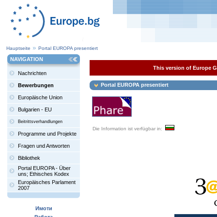
Hauptseite
Portal EUROPA presentiert
NAVIGATION
This version of Europe Ga
Nachrichten
Portal EUROPA presentiert
Bewerbungen
Europäische Union
Bulgarien - EU
Beitrittsverhandlungen
Die Information ist verfügbar in:
Programme und Projekte
Fragen und Antworten
Bibliothek
Portal EUROPA - Über
uns; Ethisches Kodex
Europäisches Parlament
2007
Имоти